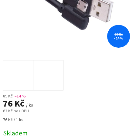
89 Kč
–14 %
89 Kč
–14 %
76 Kč
/ ks
63 Kč bez DPH
Měrná
76 Kč / 1 ks
cena:
Skladem