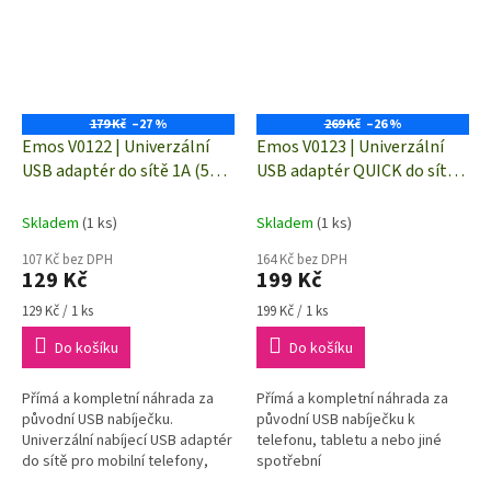
179 Kč
–27 %
269 Kč
–26 %
Emos V0122 | Univerzální
Emos V0123 | Univerzální
USB adaptér do sítě 1A (5W)
USB adaptér QUICK do sítě
max.
3A (18W) max.
Skladem
(1 ks)
Skladem
(1 ks)
107 Kč bez DPH
164 Kč bez DPH
129 Kč
199 Kč
Měrná
Měrná
129 Kč / 1 ks
199 Kč / 1 ks
cena:
cena:
Do košíku
Do košíku
Přímá a kompletní náhrada za
Přímá a kompletní náhrada za
původní USB nabíječku.
původní USB nabíječku k
Univerzální nabíjecí USB adaptér
telefonu, tabletu a nebo jiné
do sítě pro mobilní telefony,
spotřební
smartphony a další zařízení.
elektronice.Univerzální rychlý