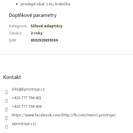
prodejní obal: 1 ks, krabička
Doplňkové parametry
Kategorie
:
Síťové adaptéry
Záruka
:
2 roky
EAN
:
8592920039304
Z
á
p
a
Kontakt
t
í
info
@
Epristroje.cz
+420 777 794 401
+420 777 794 404
https://www.facebook.com/http://fb.com/merici.pristroje/
epristroje.cz/