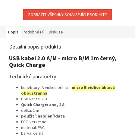
Maximální vybavenost...
nabíjecí USB adaptér QUICK do
sítě pro mobilní...
ZOBRAZIT VŠECHNY SOUVISEJÍCÍ PRODUKTY
Popis
Podobné (4)
Diskuze
Detailní popis produktu
USB kabel 2.0 A/M - micro B/M 1m černý,
Quick Charge
Technické parametry
konektory: A vidlice přímá –
micro B vidlice úhlová
oboustranná
USB verze: 2.0
Quick Charge: ano, 2 A
délka: 1 m
použití: nabíjení/data
ECO verze: ne
materiál: PVC
barva: černá