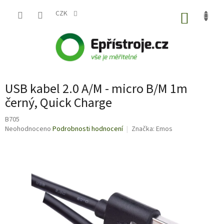
Přejít
na
CZK
NÁKUP
obsah
KOŠÍK
USB kabel 2.0 A/M - micro B/M 1m
černý, Quick Charge
B705
Průměrné
Neohodnoceno
Podrobnosti hodnocení
Značka:
Emos
hodnocení
produktu
je
0,0
z
5
hvězdiček.