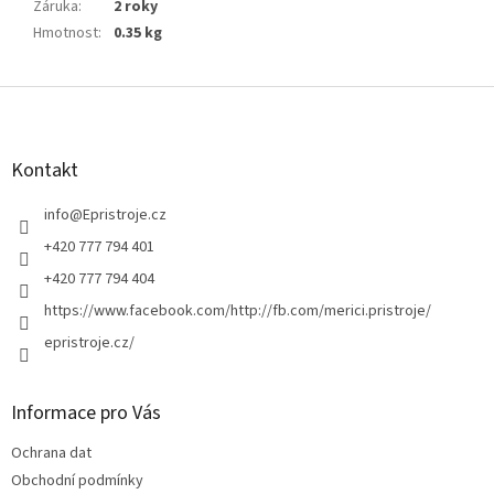
Záruka
:
2 roky
Hmotnost
:
0.35 kg
Z
á
p
a
Kontakt
t
í
info
@
Epristroje.cz
+420 777 794 401
+420 777 794 404
https://www.facebook.com/http://fb.com/merici.pristroje/
epristroje.cz/
Informace pro Vás
Ochrana dat
Obchodní podmínky