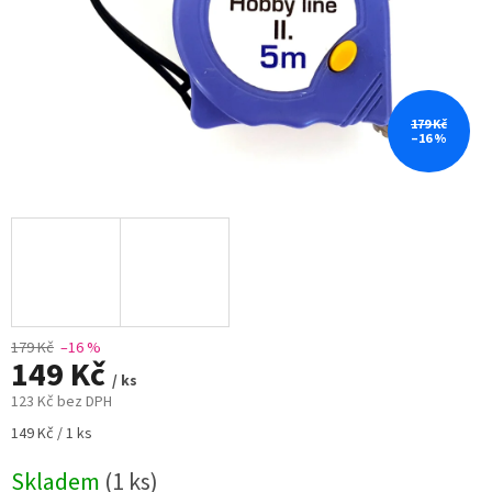
179 Kč
–16 %
179 Kč
–16 %
149 Kč
/ ks
123 Kč bez DPH
Měrná
149 Kč / 1 ks
cena:
Skladem
(1 ks)