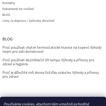
Kontakty
Dokumenty ke stažení
BLOG
Ceny za dopravu / Způsoby doručení
BLOG
Proč používat chytré termostatické hlavice na topení: Výhody
nejen pro vaši domácnost
Proč používat dezinfekční UV lampy: Výhody a přínosy pro
zdraví a hygienu
Proč je důležité mít doma čističku vzduchu: Výhody a přínosy
pro zdraví
Kalibrace.info
meteostanice.cz
Používáme cookies, abychom Vám umožnili pohodlné