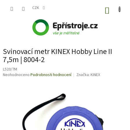
Přejít
na
CZK
NÁKUP
obsah
KOŠÍK
Svinovací metr KINEX Hobby Line II
7,5m | 8004-2
L520/7M
Průměrné
Neohodnoceno
Podrobnosti hodnocení
Značka:
KINEX
hodnocení
produktu
je
0,0
z
5
hvězdiček.