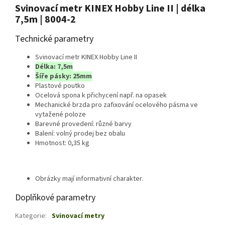
Svinovací metr KINEX Hobby Line II | délka
7,5m | 8004-2
Technické parametry
Svinovací metr KINEX Hobby Line II
Délka: 7,5m
Šíře pásky: 25mm
Plastové poutko
Ocelová spona k přichycení např. na opasek
Mechanické brzda pro zafixování ocelového pásma ve
vytažené poloze
Barevné provedení: různé barvy
Balení: volný prodej bez obalu
Hmotnost: 0,35 kg
Obrázky mají informativní charakter.
Doplňkové parametry
Kategorie
:
Svinovací metry