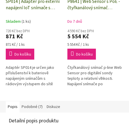
SP014 | Adaptér pro externí
P8641 | Web Sensor s PoE -
A
napájení IoT snímače s
čtyřkanálový snímač
R
M
rádiovým výstupem do sítě
teploty a vlhkosti
A
Sigfox
Skladem
(1 ks)
Do 7 dnů
720 Kč bez DPH
4 590 Kč bez DPH
871 Kč
5 554 Kč
Měrná
Měrná
871 Kč / 1 ks
5 554 Kč / 1 ks
cena:
cena:
Do košíku
Do košíku
Adaptér SP014 je určen jako
Čtyřkanálový snímač p-line Web
příslušenství k bateriově
Sensor pro digitální sondy
napájeným snímačům s
teploty a relativní vlhkosti.
rádiovým výstupem do sítě
Napájení snímače po
Sigfox (řada Wx8xx)
Ethernetovém kabelu (Power
over Ethernet).
Popis
Podobné (7)
Diskuze
Detailní popis produktu