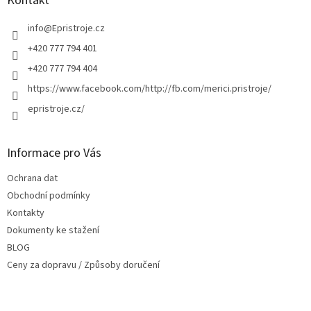
Kontakt
t
í
info
@
Epristroje.cz
+420 777 794 401
+420 777 794 404
https://www.facebook.com/http://fb.com/merici.pristroje/
epristroje.cz/
Informace pro Vás
Ochrana dat
Obchodní podmínky
Kontakty
Dokumenty ke stažení
BLOG
Ceny za dopravu / Způsoby doručení