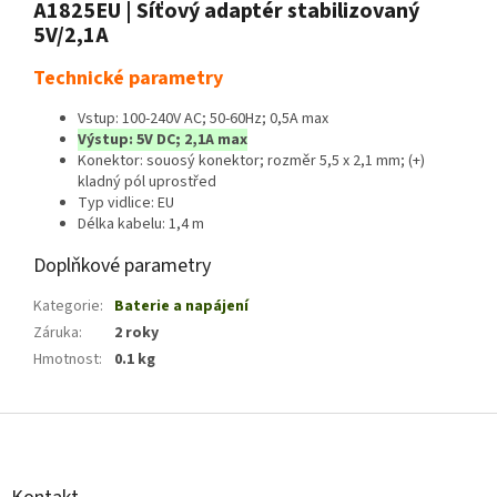
A1825EU | Síťový adaptér stabilizovaný
5V/2,1A
Technické parametry
Vstup: 100-240V AC; 50-60Hz; 0,5A max
Výstup: 5V DC; 2,1A max
Konektor: souosý konektor; rozměr 5,5 x 2,1 mm; (+)
kladný pól uprostřed
Typ vidlice: EU
Délka kabelu: 1,4 m
Doplňkové parametry
Kategorie
:
Baterie a napájení
Záruka
:
2 roky
Hmotnost
:
0.1 kg
Z
á
p
a