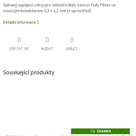
Spínaný napájecí zdroj pro snímače Web Sensor řady P8xxx se
souosým konektorem 5,5 x 2,1 mm (+ uprostřed)
Detailní informace
ZEPTAT SE
HLÍDAT
SDÍLET
Související produkty
ZDARMA
Z
D