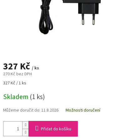
327 Kč
/ ks
270 Kč bez DPH
Měrná
327 Kč / 1 ks
cena:
Skladem
(1 ks)
Můžeme doručit do:
11.8.2026
Možnosti doručení
Přidat do košíku