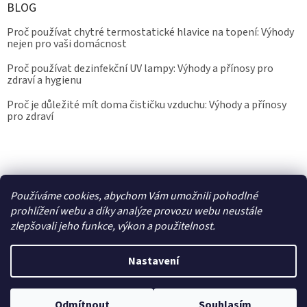
BLOG
Proč používat chytré termostatické hlavice na topení: Výhody
nejen pro vaši domácnost
Proč používat dezinfekční UV lampy: Výhody a přínosy pro
zdraví a hygienu
Proč je důležité mít doma čističku vzduchu: Výhody a přínosy
pro zdraví
Kalibrace.info
meteostanice.cz
Používáme cookies, abychom Vám umožnili pohodlné
prohlížení webu a díky analýze provozu webu neustále
zlepšovali jeho funkce, výkon a použitelnost.
Vytvořil Shoptet
Nastavení
Copyright 2026
Epřístroje.cz
. Všechna práva vyhrazena.
Upravit
nastavení cookies
Odmítnout
Souhlasím