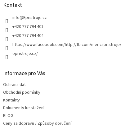
a
Kontakt
t
í
info
@
Epristroje.cz
+420 777 794 401
+420 777 794 404
https://www.facebook.com/http://fb.com/merici.pristroje/
epristroje.cz/
Informace pro Vás
Ochrana dat
Obchodní podmínky
Kontakty
Dokumenty ke stažení
BLOG
Ceny za dopravu / Způsoby doručení