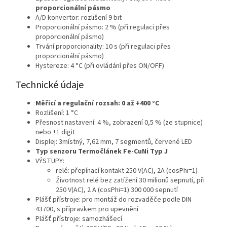
proporcionální pásmo
A/D konvertor: rozlišení 9 bit
Proporcionální pásmo: 2 % (při regulaci přes
proporcionální pásmo)
Trvání proporcionality: 10 s (při regulaci přes
proporcionální pásmo)
Hystereze: 4 °C (při ovládání přes ON/OFF)
Technické údaje
Měřicí a regulační rozsah: 0 až +400 °C
Rozlišení: 1 °C
Přesnost nastavení: 4 %, zobrazení 0,5 % (ze stupnice)
nebo ±1 digit
Displej: 3místný, 7,62 mm, 7 segmentů, červené LED
Typ senzoru Termočlánek Fe-CuNi Typ J
VÝSTUPY:
relé: přepínací kontakt 250 V(AC), 2A (cosPhi=1)
Životnost relé bez zatížení 30 milionů sepnutí, při
250 V(AC), 2 A (cosPhi=1) 300 000 sepnutí
Plášť přístroje: pro montáž do rozvaděče podle DIN
43700, s přípravkem pro upevnění
Plášť přístroje: samozhášecí