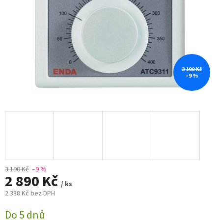
3 190 Kč
–9 %
3 190 Kč
–9 %
2 890 Kč
/ ks
2 388 Kč bez DPH
Měrná
Do 5 dnů
cena: