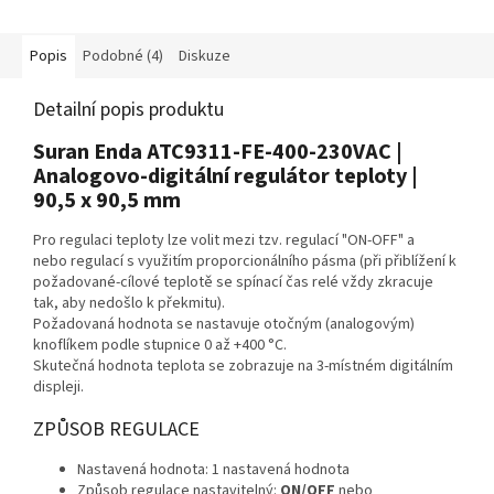
Teplotní rozsah -50 až +400 °C.
Popis
Podobné (4)
Diskuze
Detailní popis produktu
Suran Enda ATC9311-FE-400-230VAC |
Analogovo-digitální regulátor teploty |
90,5 x 90,5 mm
Pro regulaci teploty lze volit mezi tzv. regulací "ON-OFF" a
nebo regulací s využitím proporcionálního pásma (při přiblížení k
požadované-cílové teplotě se spínací čas relé vždy zkracuje
tak, aby nedošlo k překmitu).
Požadovaná hodnota se nastavuje otočným (analogovým)
knoflíkem podle stupnice 0 až +400 °C.
Skutečná hodnota teplota se zobrazuje na 3-místném digitálním
displeji.
ZPŮSOB REGULACE
Nastavená hodnota: 1 nastavená hodnota
Způsob regulace nastavitelný:
ON/OFF
nebo