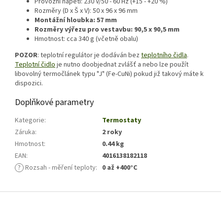
Provozní napětí: 230 V/50 - 60 Hz (+15 - +20 %)
Rozměry (D x Š x V): 50 x 96 x 96 mm
Montážní hloubka: 57 mm
Rozměry výřezu pro vestavbu: 90,5 x 90,5 mm
Hmotnost: cca 340 g (včetně obalu)
POZOR
: teplotní regulátor je dodáván bez
teplotního čidla
.
Teplotní čidlo
je nutno doobjednat zvlášť a nebo lze použít
libovolný termočlánek typu "J" (Fe-CuNi) pokud již takový máte k
dispozici.
Doplňkové parametry
Kategorie
:
Termostaty
Záruka
:
2 roky
Hmotnost
:
0.44 kg
EAN
:
4016138182118
?
Rozsah - měření teploty
:
0 až +400°C
Z
á
p