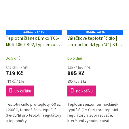
799 Kč
–10 %
959 Kč
–6 %
Teplotní článek Emko TCS-
Válečkové teplotní čidlo |
M06-L060-K02; typ senzoru
termočlánek typu "J" | K1-
J; -50 do +200 °C; délka
TC-J-6x60-2M | -50 až +400
kabelu 2 m
°C | kabel 2 m
Do 5 dnů
Do 5 dnů
594 Kč bez DPH
740 Kč bez DPH
719 Kč
895 Kč
Měrná
Měrná
719 Kč / 1 ks
895 Kč / 1 ks
cena:
cena:
Do košíku
Do košíku
Teplotní čidlo pro teploty -50 až
Teplotní senzor, termočlánek
+200°C, termočlánek typu "J"
typu "J" (Fe-CuNi) pro teplotní
(Fe-CuNi) pro teplotní regulátory
regulátory a zobrazovače,
a teploměry
které umí vyhodnocovat
termočlánková čidla typu "J".