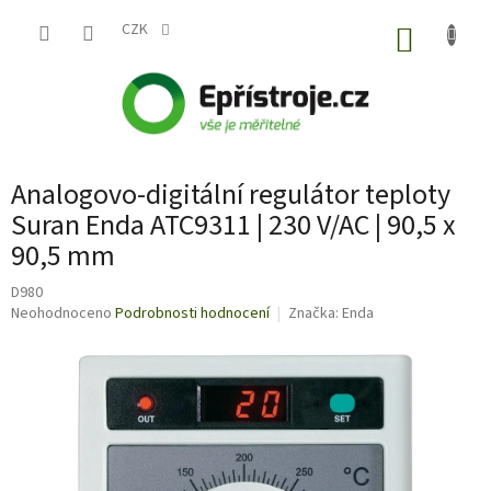
Přejít
na
CZK
NÁKUP
obsah
KOŠÍK
Analogovo-digitální regulátor teploty
Suran Enda ATC9311 | 230 V/AC | 90,5 x
90,5 mm
D980
Průměrné
Neohodnoceno
Podrobnosti hodnocení
Značka:
Enda
hodnocení
produktu
je
0,0
z
5
hvězdiček.