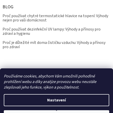
BLOG
Proč používat chytré termostatické hlavice na topení: Výhody
nejen pro vaši domácnost
Proč používat dezinfekční UV lampy: Výhody a přínosy pro
zdraví a hygienu
Proč je důležité mít doma čističku vzduchu: Výhody a přínosy
pro zdraví
Kalibrace.info
meteostanice.cz
Používáme cookies, abychom Vám umožnili pohodlné
prohlížení webu a díky analýze provozu webu neustále
zlepšovali jeho funkce, výkon a použitelnost.
Vytvořil Shoptet
Nastavení
Copyright 2026
Epřístroje.cz
. Všechna práva vyhrazena.
Upravit