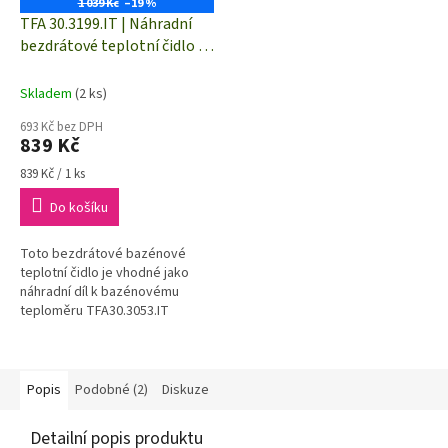
1 039 Kč
–19 %
TFA 30.3199.IT | Náhradní
bezdrátové teplotní čidlo k
bazénovému teploměru TFA
30.3053.IT
Skladem
(2 ks)
693 Kč bez DPH
839 Kč
Měrná
839 Kč / 1 ks
cena:
Do košíku
Toto bezdrátové bazénové
teplotní čidlo je vhodné jako
náhradní díl k bazénovému
teploměru TFA30.3053.IT
(MALIBU) případně TFA 30.3060
(KLIMA@HOME) a nebo TFA
30.3039...
Popis
Podobné (2)
Diskuze
Detailní popis produktu