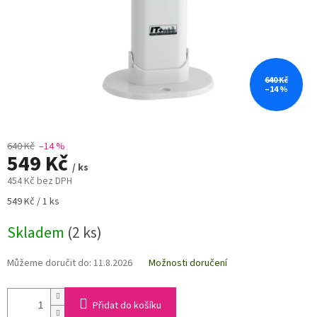
640 Kč
–14 %
640 Kč
–14 %
549 Kč
/ ks
454 Kč bez DPH
Měrná
549 Kč / 1 ks
cena:
Skladem
(2 ks)
Můžeme doručit do:
11.8.2026
Možnosti doručení
Přidat do košíku