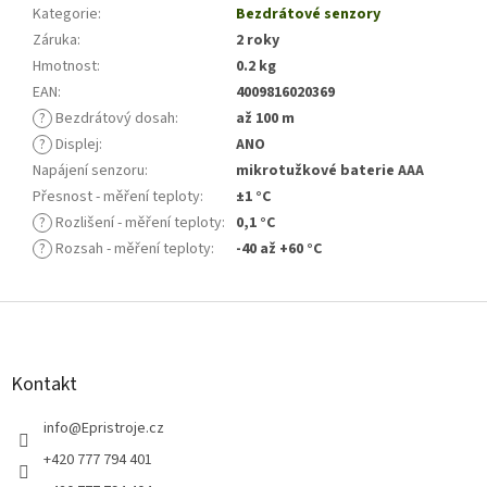
Kategorie
:
Bezdrátové senzory
Záruka
:
2 roky
Hmotnost
:
0.2 kg
EAN
:
4009816020369
?
Bezdrátový dosah
:
až 100 m
?
Displej
:
ANO
Napájení senzoru
:
mikrotužkové baterie AAA
Přesnost - měření teploty
:
±1 °C
?
Rozlišení - měření teploty
:
0,1 °C
?
Rozsah - měření teploty
:
-40 až +60 °C
Z
á
p
a
Kontakt
t
í
info
@
Epristroje.cz
+420 777 794 401