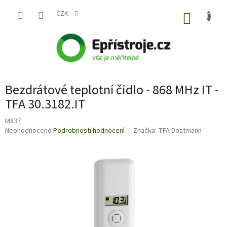
Přejít
na
CZK
NÁKUP
obsah
KOŠÍK
Bezdrátové teplotní čidlo - 868 MHz IT -
TFA 30.3182.IT
M837
Průměrné
Neohodnoceno
Podrobnosti hodnocení
Značka:
TFA Dostmann
hodnocení
produktu
je
0,0
z
5
hvězdiček.