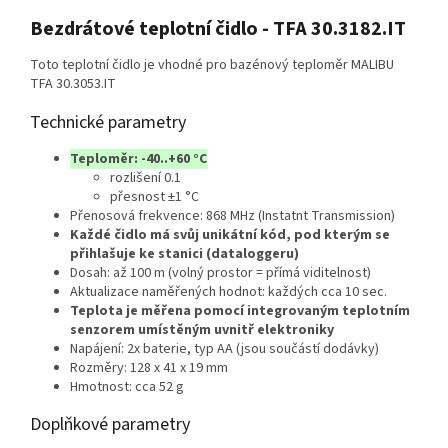
Bezdrátové teplotní čidlo - TFA 30.3182.IT
Toto teplotní čidlo je vhodné pro bazénový teploměr MALIBU
TFA 30.3053.IT
Technické parametry
Teploměr: -40..+60 °C
rozlišení 0.1
přesnost ±1 °C
Přenosová frekvence: 868 MHz (Instatnt Transmission)
Každé čidlo má svůj unikátní kód, pod kterým se
přihlašuje ke stanici (dataloggeru)
Dosah: až 100 m (volný prostor = přímá viditelnost)
Aktualizace naměřených hodnot: každých cca 10 sec.
Teplota je měřena pomocí integrovaným teplotním
senzorem umístěným uvnitř elektroniky
Napájení: 2x baterie, typ AA (jsou součástí dodávky)
Rozměry: 128 x 41 x 19 mm
Hmotnost: cca 52 g
Doplňkové parametry