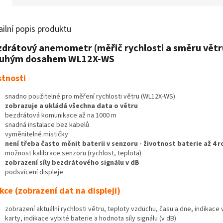
ailní popis produktu
drátový anemometr (měřič rychlosti a směru větr
ouhým dosahem WL12X-WS
stnosti
snadno použitelné pro měření rychlosti větru (WL12X-WS)
zobrazuje a ukládá všechna data o větru
bezdrátová komunikace až na 1000 m
snadná instalace bez kabelů
vyměnitelné mističky
není třeba často měnit baterii v senzoru - životnost baterie až 4 r
možnost kalibrace senzoru (rychlost, teplota)
zobrazení síly bezdrátového signálu v dB
podsvícení displeje
kce (zobrazení dat na displeji)
zobrazení aktuální rychlosti větru, teploty vzduchu, času a dne, indikace 
karty, indikace vybité baterie a hodnota síly signálu (v dB)