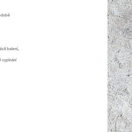
podobě
stí balení,
é vypínání