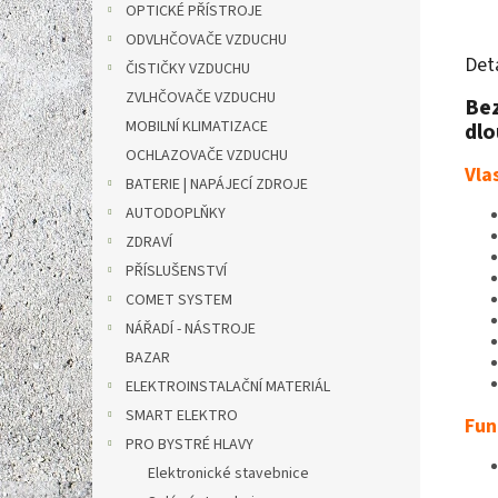
OPTICKÉ PŘÍSTROJE
ODVLHČOVAČE VZDUCHU
Det
ČISTIČKY VZDUCHU
ZVLHČOVAČE VZDUCHU
Bez
MOBILNÍ KLIMATIZACE
dl
OCHLAZOVAČE VZDUCHU
Vla
BATERIE | NAPÁJECÍ ZDROJE
AUTODOPLŇKY
ZDRAVÍ
PŘÍSLUŠENSTVÍ
COMET SYSTEM
NÁŘADÍ - NÁSTROJE
BAZAR
ELEKTROINSTALAČNÍ MATERIÁL
SMART ELEKTRO
Fun
PRO BYSTRÉ HLAVY
Elektronické stavebnice