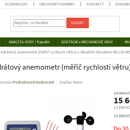
OCHRANA DAT
OBCHODNÍ PODMÍNKY
KONTAKTY
DOKUMEN
HLEDAT
ANALÝZA VODY / Kapalin
DIGITÁLNÍ a MECHANICKÉ VÁHY
MU
zdrátový anemometr (měřič rychlosti větru) s dlouhým dosahem WL12X-W
rátový anemometr (měřič rychlosti vět
né
noceno
Podrobnosti hodnocení
Značka:
Navis
ní
u
16 900 Kč
15 
12 893 K
Měrná
15 600 Kč
ek.
cena:
Do 30