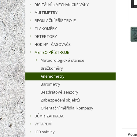
n
DIGITÁLNÍ a MECHANICKÉ VÁHY
e
MULTIMETRY
l
REGULAČNÍ PŘÍSTROJE
TLAKOMĚRY
DETEKTORY
HODINY - ČASOVAČE
METEO PŘÍSTROJE
Meteorologické stanice
Srážkoměry
Anemometry
Barometry
Bezdrátové senzory
Zabezpečení objektů
Orientační měřidla, kompasy
DŮM a ZAHRADA
VYTÁPĚNÍ
LED svítilny
Popi