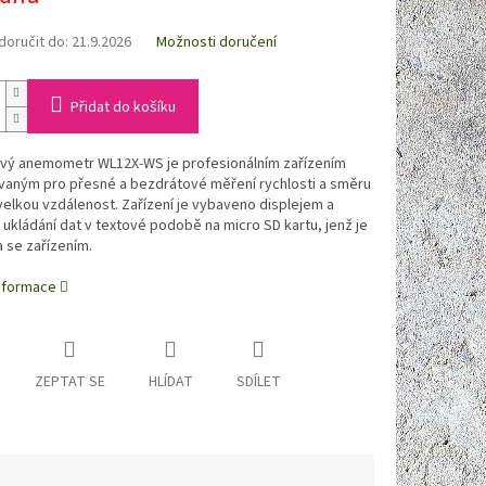
oručit do:
21.9.2026
Možnosti doručení
Přidat do košíku
vý anemometr WL12X-WS je profesionálním zařízením
vaným pro přesné a bezdrátové měření rychlosti a směru
velkou vzdálenost. Zařízení je vybaveno displejem a
ukládání dat v textové podobě na micro SD kartu, jenž je
 se zařízením.
informace
ZEPTAT SE
HLÍDAT
SDÍLET