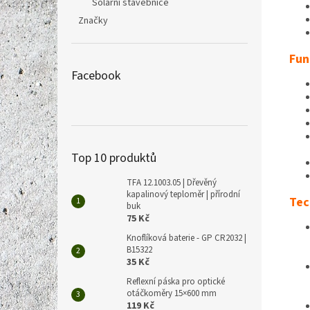
Solární stavebnice
Značky
Fun
Facebook
Top 10 produktů
TFA 12.1003.05 | Dřevěný
kapalinový teploměr | přírodní
Tec
buk
75 Kč
Knoflíková baterie - GP CR2032 |
B15322
35 Kč
Reflexní páska pro optické
otáčkoměry 15×600 mm
119 Kč