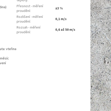
teploty
:
Přesnost - měření
dina)
±3 %
proudění
:
Rozlišení - měření
0,1 m/s
proudění
:
Rozsah - měření
0,6 až 50 m/s
proudění
:
ta: vteřina
 měsíc
vení