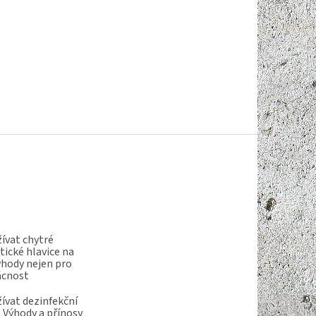
ívat chytré
ické hlavice na
ýhody nejen pro
ácnost
ívat dezinfekční
 Výhody a přínosy