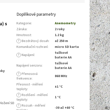
Doplňkové parametry
u) s
Kategorie
:
Anemometry
Záruka
:
2 roky
Hmotnost
:
1.2 kg
?
Bezdrátový dosah
:
až 250 m
Komunikační rozhraní
:
micro SD karta
tužkové
?
Napájení
:
baterie AA
tužkové
Napájení senzoru
:
baterie AA
oky
?
Přenosová
868 MHz
frekvence
:
Přesnost - měření
±1 °C
teploty
:
?
Rozlišení - měření
1 °C
teploty
:
vložení SD
?
Rozsah - měření
-30 až +60 °C