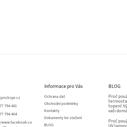
Informace pro Vás
BLOG
Proč použ
Ochrana dat
Epristroje.cz
termostat
Obchodní podmínky
topení: V
77 794 401
vaši dom
Kontakty
77 794 404
Dokumenty ke stažení
Proč použ
//www.facebook.co
BLOG
UV lampy: