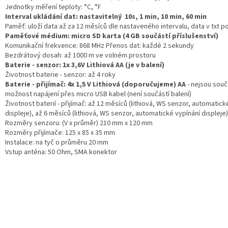
Jednotky měření teploty: °C, °F
Interval ukládání dat: nastavitelný 10s, 1 min, 10 min, 60 min
Paměť: uloží data až za 12 měsíců dle nastaveného intervalu, data v txt 
Paměťové médium: micro SD karta (4 GB součástí příslušenství)
Komunikační frekvence: 868 MHz Přenos dat: každé 2 sekundy
Bezdrátový dosah: až 1000 m ve volném prostoru
Baterie - senzor: 1x 3,6V Lithiová AA (je v balení)
Životnost baterie - senzor: až 4 roky
Baterie - přijímač: 4x 1,5 V Lithiová (doporučujeme) AA
- nejsou součá
možnost napájení přes micro USB kabel (není součástí balení)
Životnost baterií - přijímač: až 12 měsíců (lithiová, WS senzor, automatick
displeje), až 6 měsíců (lithiová, WS senzor, automatické vypínání displeje)
Rozměry senzoru: (V x průměr) 210 mm x 120 mm
Rozměry přijímače: 125 x 85 x 35 mm
Instalace: na tyč o průměru 20 mm
Vstup anténa: 50 Ohm, SMA konektor