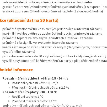
zobrazení 7denní historie průměrné a maximální rychlosti větru
grafické zobrazení 24hodinové průměrné rychlosti větru (1 sloupec=1 ho
grafické zobrazení 24hodinové průměrné teploty (1 sloupec=1 hodina)
kce (ukládání dat na SD kartu)
průměrná rychlost větru ve zvolených jednotkách a intervalu záznamu
maximální rychlost větru ve zvolených jednotkách a intervalu záznamu
průměrná teplota ve zvolených jednotkách a intervalu záznamu
průměrná síla signálu ve zvoleném intervalu záznamu
každý záznam je opatřen unikátním časovým (den/měsíc/rok, hodina: minu
vytvořeného záznamu)
při nastaveném intervalu 10 s vytváří nový soubor každý den, jinak každý
vytváří nový soubor při každém vložení SD karty a při každé změně nasta
hnické informace
Rozsah měření rychlosti větru: 0,5 - 50 m/s
Rozlišení rychlosti větru: 0,1 m/s
Přesnost měření rychlosti větru: ± 2,5 %
Rozsah měření teploty: -30...+60 °C
Rozlišení teploty: 1 °C
Přesnost měření teploty: ± 1 °C
Jednotky měření rychlosti větru: m/s, Km/h, Knoty, mph