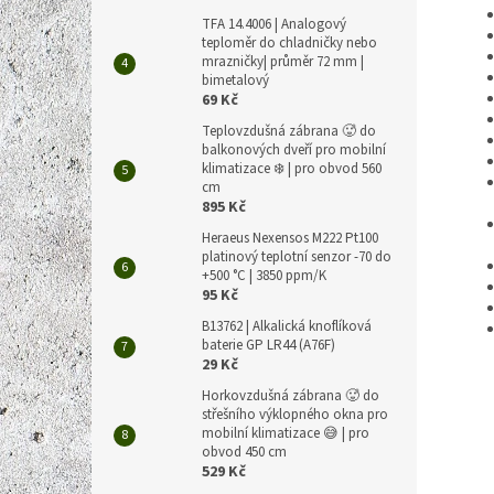
TFA 14.4006 | Analogový
teploměr do chladničky nebo
mrazničky| průměr 72 mm |
bimetalový
69 Kč
Teplovzdušná zábrana 🥵 do
balkonových dveří pro mobilní
klimatizace ❄️ | pro obvod 560
cm
895 Kč
Heraeus Nexensos M222 Pt100
platinový teplotní senzor -70 do
+500 °C | 3850 ppm/K
95 Kč
B13762 | Alkalická knoflíková
baterie GP LR44 (A76F)
29 Kč
Horkovzdušná zábrana 🥵 do
střešního výklopného okna pro
mobilní klimatizace 😅 | pro
obvod 450 cm
529 Kč