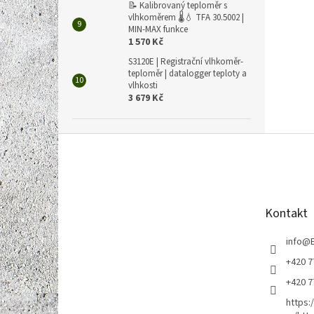
📝 Kalibrovaný teploměr s
vlhkoměrem 🌡️💧 TFA 30.5002 |
MIN-MAX funkce
1 570 Kč
S3120E | Registrační vlhkoměr-
teploměr | datalogger teploty a
vlhkosti
3 679 Kč
Z
á
p
a
t
Kontakt
í
info
@
+420 7
+420 7
https: