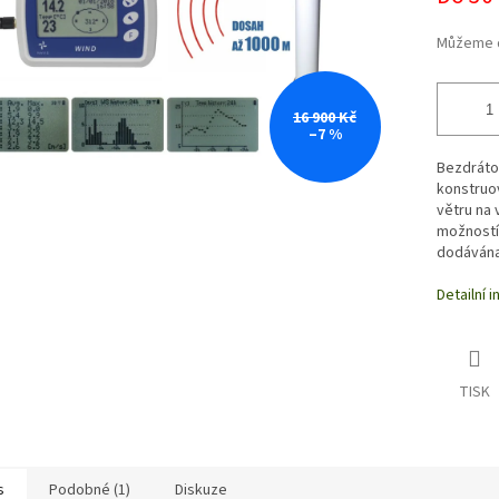
Můžeme d
16 900 Kč
–7 %
Bezdráto
konstruo
větru na 
možností 
dodávána
Detailní 
TISK
s
Podobné (1)
Diskuze