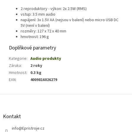
2 reproduktory - výkon: 2x 2.5W (RMS)
vstup: 3.5 mm audio
napájení: 3x 1.5V AA (nejsou v balení) nebo micro USB DC
5V (není v balení)
rozměry: 127 x 72 x 40 mm
hmotnost: 196 g
Doplňkové parametry
Kategorie
:
Audio produkty
Záruka
:
2 roky
Hmotnost
:
0.3 kg
EAN
:
4009816026279
Z
á
p
a
Kontakt
t
í
info
@
Epristroje.cz