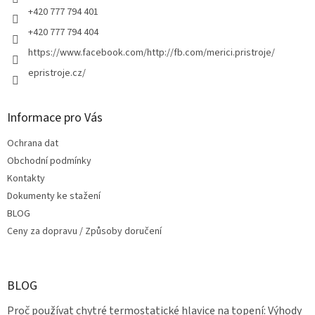
+420 777 794 401
+420 777 794 404
https://www.facebook.com/http://fb.com/merici.pristroje/
epristroje.cz/
Informace pro Vás
Ochrana dat
Obchodní podmínky
Kontakty
Dokumenty ke stažení
BLOG
Ceny za dopravu / Způsoby doručení
BLOG
Proč používat chytré termostatické hlavice na topení: Výhody