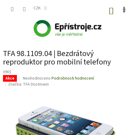
Přejít
na
CZK
NÁKUP
obsah
KOŠÍK
TFA 98.1109.04 | Bezdrátový
reproduktor pro mobilní telefony
X901
Průměrné
Neohodnoceno
Podrobnosti hodnocení
Akce
hodnocení
Značka:
TFA Dostmann
produktu
je
0,0
z
5
hvězdiček.