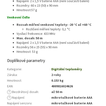
Napájení: 2 x 1,5 V baterie AAA (není součástí balení)
Rozměry: 60 x 23 (50) x 90 mm
Hmotnost:57 g
Venkovní čidlo
Rozsah měření venkovní teploty: -20 °C až +60 °C
Rozlišení měření teploty: 0,1 °C
Vysílací frekvence: 433 MHz
Max. dosah: 50 m
Napájení: 2 x 1,5 V baterie AAA (není součástí balení)
Rozměry:56 x 25 (55) x 90 mm
Hmotnost: 53 g
Doplňkové parametry
Kategorie
:
Digitální teploměry
Záruka
:
2 roky
Hmotnost
:
0.153 kg
EAN
:
4009816024626
?
Bezdrátový dosah
:
až 50 m
?
Napájení
:
mikrotužkové baterie AAA
Napájení senzoru
:
mikrotužkové baterie AAA