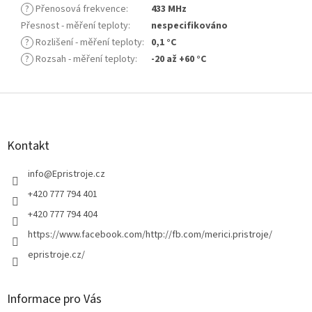
?
Přenosová frekvence
:
433 MHz
Přesnost - měření teploty
:
nespecifikováno
?
Rozlišení - měření teploty
:
0,1 °C
?
Rozsah - měření teploty
:
-20 až +60 °C
Z
á
p
a
Kontakt
t
í
info
@
Epristroje.cz
+420 777 794 401
+420 777 794 404
https://www.facebook.com/http://fb.com/merici.pristroje/
epristroje.cz/
Informace pro Vás