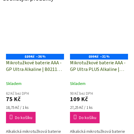
119 Kč
–36 %
159 Kč
–31 %
Mikrotužkové baterie AAA -
Mikrotužkové baterie AAA -
GP Ultra Alkaline | B02114 |
GP Ultra PLUS Alkaline |
4 kusy
B03114 | 4 kusy
Skladem
Skladem
62 Kč bez DPH
90 Kč bez DPH
75 Kč
109 Kč
Měrná
Měrná
18,75 Kč / 1 ks
27,25 Kč / 1 ks
cena:
cena:
Do košíku
Do košíku
Alkalická mikrotužková baterie
Alkalická mikrotužková baterie