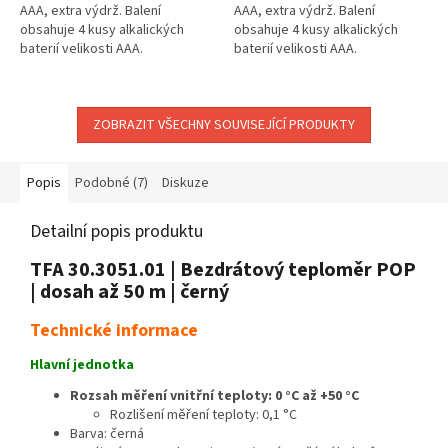
AAA, extra výdrž. Balení
AAA, extra výdrž. Balení
obsahuje 4 kusy alkalických
obsahuje 4 kusy alkalických
baterií velikosti AAA.
baterií velikosti AAA.
ZOBRAZIT VŠECHNY SOUVISEJÍCÍ PRODUKTY
Popis
Podobné (7)
Diskuze
Detailní popis produktu
TFA 30.3051.01 | Bezdrátový teploměr POP
| dosah až 50 m | černý
Technické informace
Hlavní jednotka
Rozsah měření vnitřní teploty: 0 °C až +50 °C
Rozlišení měření teploty: 0,1 °C
Barva: černá