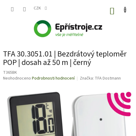
Přejít
na
CZK
NÁKUP
obsah
KOŠÍK
TFA 30.3051.01 | Bezdrátový teploměr
POP | dosah až 50 m | černý
T365BK
Průměrné
Neohodnoceno
Podrobnosti hodnocení
Značka:
TFA Dostmann
hodnocení
produktu
je
0,0
z
5
hvězdiček.