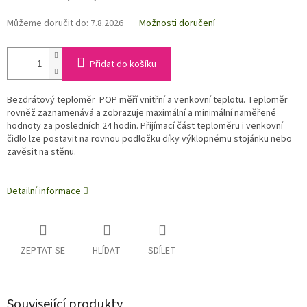
Můžeme doručit do:
7.8.2026
Možnosti doručení
Přidat do košíku
Bezdrátový teploměr POP měří vnitřní a venkovní teplotu. Teploměr
rovněž zaznamenává a zobrazuje maximální a minimální naměřené
hodnoty za posledních 24 hodin. Přijímací část teploměru i venkovní
čidlo lze postavit na rovnou podložku díky výklopnému stojánku nebo
zavěsit na stěnu.
Detailní informace
ZEPTAT SE
HLÍDAT
SDÍLET
Související produkty