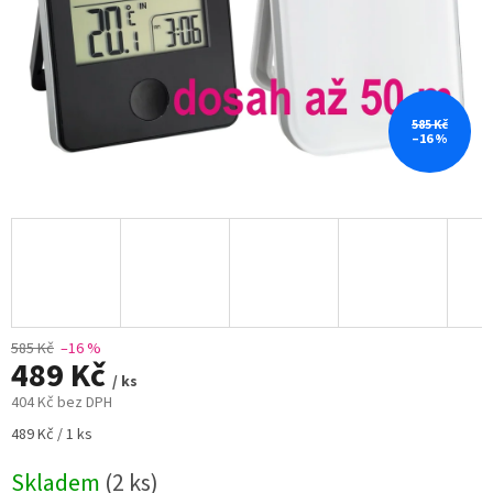
585 Kč
–16 %
585 Kč
–16 %
489 Kč
/ ks
404 Kč bez DPH
Měrná
489 Kč / 1 ks
cena:
Skladem
(2 ks)