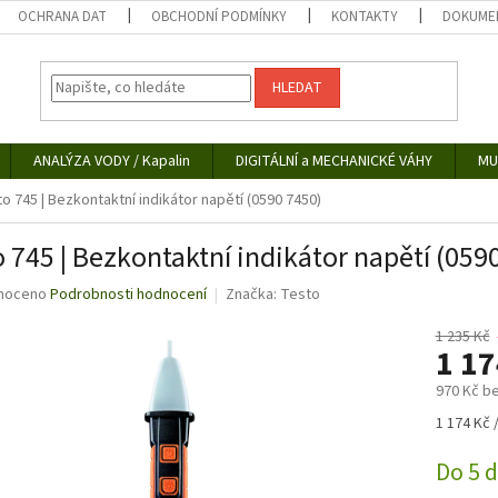
OCHRANA DAT
OBCHODNÍ PODMÍNKY
KONTAKTY
DOKUMEN
HLEDAT
ANALÝZA VODY / Kapalin
DIGITÁLNÍ a MECHANICKÉ VÁHY
MU
o 745 | Bezkontaktní indikátor napětí (0590 7450)
o 745 | Bezkontaktní indikátor napětí (059
né
noceno
Podrobnosti hodnocení
Značka:
Testo
ní
u
1 235 Kč
1 1
970 Kč b
Měrná
1 174 Kč /
ek.
cena:
Do 5 