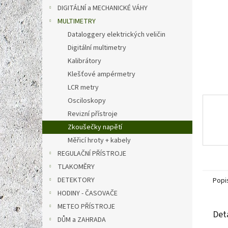
n
DIGITÁLNÍ a MECHANICKÉ VÁHY
e
MULTIMETRY
l
Dataloggery elektrických veličin
Digitální multimetry
Kalibrátory
Klešťové ampérmetry
LCR metry
Osciloskopy
Revizní přístroje
Zkoušečky napětí
Měřicí hroty + kabely
REGULAČNÍ PŘÍSTROJE
TLAKOMĚRY
DETEKTORY
Popi
HODINY - ČASOVAČE
METEO PŘÍSTROJE
Det
DŮM a ZAHRADA