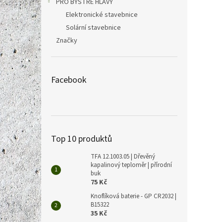
PRO BYSTRÉ HLAVY
Elektronické stavebnice
Solární stavebnice
Značky
Facebook
Top 10 produktů
TFA 12.1003.05 | Dřevěný
kapalinový teploměr | přírodní
buk
75 Kč
Knoflíková baterie - GP CR2032 |
B15322
35 Kč