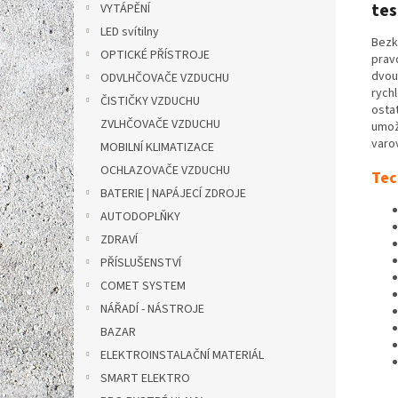
tes
VYTÁPĚNÍ
LED svítilny
Bezko
OPTICKÉ PŘÍSTROJE
prav
dvou
ODVLHČOVAČE VZDUCHU
rychl
ČISTIČKY VZDUCHU
osta
ZVLHČOVAČE VZDUCHU
umožň
varov
MOBILNÍ KLIMATIZACE
OCHLAZOVAČE VZDUCHU
Tec
BATERIE | NAPÁJECÍ ZDROJE
AUTODOPLŇKY
ZDRAVÍ
PŘÍSLUŠENSTVÍ
COMET SYSTEM
NÁŘADÍ - NÁSTROJE
BAZAR
ELEKTROINSTALAČNÍ MATERIÁL
SMART ELEKTRO