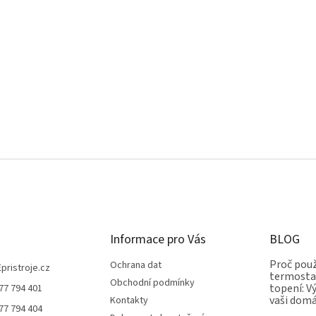
Informace pro Vás
BLOG
Proč použ
Ochrana dat
Epristroje.cz
termostat
Obchodní podmínky
topení: V
77 794 401
vaši dom
Kontakty
77 794 404