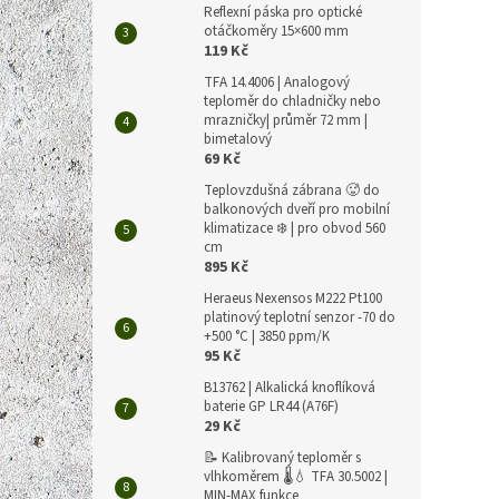
Reflexní páska pro optické
otáčkoměry 15×600 mm
119 Kč
TFA 14.4006 | Analogový
teploměr do chladničky nebo
mrazničky| průměr 72 mm |
bimetalový
69 Kč
Teplovzdušná zábrana 🥵 do
balkonových dveří pro mobilní
klimatizace ❄️ | pro obvod 560
cm
895 Kč
Heraeus Nexensos M222 Pt100
platinový teplotní senzor -70 do
+500 °C | 3850 ppm/K
95 Kč
B13762 | Alkalická knoflíková
baterie GP LR44 (A76F)
29 Kč
📝 Kalibrovaný teploměr s
vlhkoměrem 🌡️💧 TFA 30.5002 |
MIN-MAX funkce