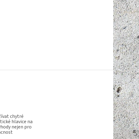
ívat chytré
ické hlavice na
ýhody nejen pro
ácnost