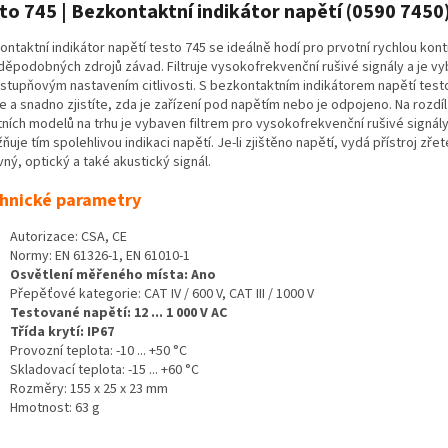
to 745 | Bezkontaktní indikátor napětí (0590 7450
ntaktní indikátor napětí testo 745 se ideálně hodí pro prvotní rychlou kont
děpodobných zdrojů závad. Filtruje vysokofrekvenční rušivé signály a je v
stupňovým nastavením citlivosti. S bezkontaktním indikátorem napětí test
e a snadno zjistíte, zda je zařízení pod napětím nebo je odpojeno. Na rozdí
tních modelů na trhu je vybaven filtrem pro vysokofrekvenční rušivé signály
uje tím spolehlivou indikaci napětí. Je-li zjištěno napětí, vydá přístroj zřet
ný, optický a také akustický signál.
hnické parametry
Autorizace: CSA, CE
Normy: EN 61326-1, EN 61010-1
Osvětlení měřeného místa: Ano
Přepěťové kategorie: CAT IV / 600 V, CAT III / 1000 V
Testované napětí: 12 ... 1 000 V AC
Třída krytí: IP67
Provozní teplota: -10 ... +50 °C
Skladovací teplota: -15 ... +60 °C
Rozměry: 155 x 25 x 23 mm
Hmotnost: 63 g