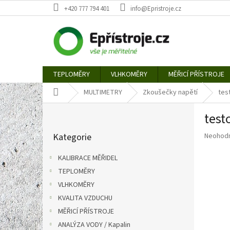
Přejít
+420 777 794 401
info@Epristroje.cz
na
obsah
TEPLOMĚRY
VLHKOMĚRY
MĚŘICÍ PŘÍSTROJE
Domů
MULTIMETRY
Zkoušečky napětí
test
P
test
o
Přeskočit
s
Průměr
Kategorie
Neohod
kategorie
t
hodnoce
r
produkt
KALIBRACE MĚŘIDEL
a
je
TEPLOMĚRY
n
0,0
z
VLHKOMĚRY
n
5
í
KVALITA VZDUCHU
hvězdič
p
MĚŘICÍ PŘÍSTROJE
a
ANALÝZA VODY / Kapalin