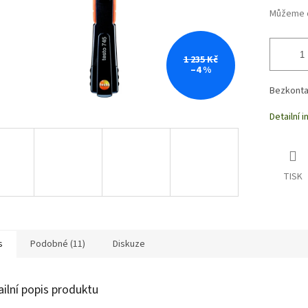
Můžeme d
1 235 Kč
–4 %
Bezkontak
Detailní 
TISK
s
Podobné (11)
Diskuze
ailní popis produktu