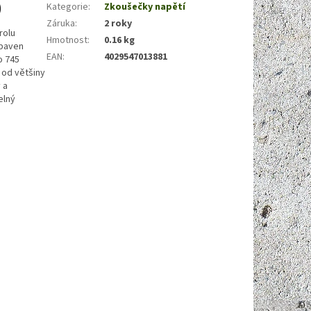
)
Kategorie
:
Zkoušečky napětí
Záruka
:
2 roky
rolu
Hmotnost
:
0.16 kg
ybaven
EAN
:
4029547013881
o 745
l od většiny
 a
elný