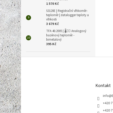
1 570 Kč
S3120E | Registrační vlhkoměr-
teploměr | datalogger teploty a
vlhkosti
3 679 Kč
TFA 40.2005 | 🌡️🏊‍♀️ Analogový
bazénový teploměr -
bimetalový
395 Kč
Z
á
p
a
t
Kontakt
í
info
@
+420 7
+420 7