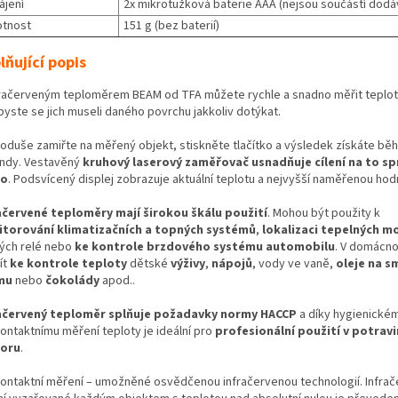
ájení
2x mikrotužková baterie AAA (nejsou součástí dodá
tnost
151 g (bez baterií)
lňující popis
fračerveným teploměrem BEAM od TFA můžete rychle a snadno měřit teplot
byste se jich museli daného povrchu jakkoliv dotýkat.
oduše zamiřte na měřený objekt, stiskněte tlačítko a výsledek získáte b
ndy. Vestavěný
kruhový laserový zaměřovač usnadňuje cílení na to s
to
. Podsvícený displej zobrazuje aktuální teplotu a nejvyšší naměřenou hod
ačervené teploměry mají širokou škálu použití
. Mohou být použity k
torování klimatizačních a topných systémů
,
lokalizaci tepelných m
ých relé nebo
ke kontrole brzdového systému automobilu
. V domácnos
ít
ke kontrole teploty
dětské
výživy
,
nápojů
, vody ve vaně,
oleje na s
mu
nebo
čokolády
apod..
ačervený teploměr splňuje požadavky normy HACCP
a díky hygienické
ontaktnímu měření teploty je ideální pro
profesionální použití v potra
toru
.
ontaktní měření – umožněné osvědčenou infračervenou technologií. Infra