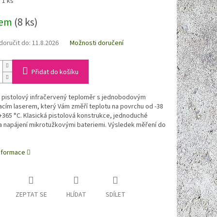
 1 ks
dem
(8 ks)
oručit do:
11.8.2026
Možnosti doručení
Přidat do košíku
ý pistolový infračervený teploměr s jednobodovým
cím laserem, který Vám změří teplotu na povrchu od -38
+365 °C. Klasická pistolová konstrukce, jednoduché
a napájení mikrotužkovými bateriemi. Výsledek měření do
informace
ZEPTAT SE
HLÍDAT
SDÍLET