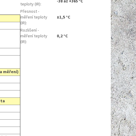
-38 až +365 °C
teploty (IR)
:
Přesnost -
měření teploty
±1,5 °C
(IR)
:
Rozlišení -
měření teploty
0,2 °C
(IR)
:
ta měření)
sta