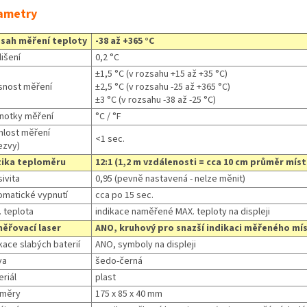
ametry
sah měření teploty
-38 až +365 °C
lišení
0,2 °C
±1,5 °C (v rozsahu +15 až +35 °C)
snost měření
±2,5 °C (v rozsahu -25 až +365 °C)
±3 °C (v rozsahu -38 až -25 °C)
notky měření
°C / °F
hlost měření
<1 sec.
ezvy)
ika teploměru
12:1 (1,2 m vzdálenosti = cca 10 cm průměr mís
ivita
0,95 (pevně nastavená - nelze měnit)
omatické vypnutí
cca po 15 sec.
. teplota
indikace naměřené MAX. teploty na displeji
ěřovací laser
ANO, kruhový pro snazší indikaci měřeného mí
kace slabých baterií
ANO, symboly na displeji
va
šedo-černá
riál
plast
měry
175 x 85 x 40 mm