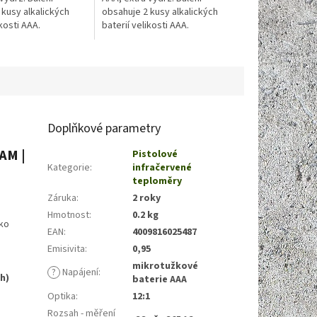
 kusy alkalických
obsahuje 2 kusy alkalických
ikosti AAA.
baterií velikosti AAA.
Doplňkové parametry
AM |
Pistolové
Kategorie
:
infračervené
teploměry
Záruka
:
2 roky
Hmotnost
:
0.2 kg
žko
EAN
:
4009816025487
Emisivita
:
0,95
mikrotužkové
?
Napájení
:
h)
baterie AAA
Optika
:
12:1
Rozsah - měření