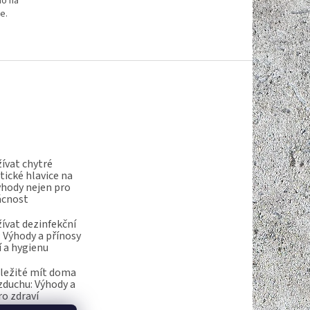
no na
e.
ívat chytré
ické hlavice na
ýhody nejen pro
ácnost
ívat dezinfekční
 Výhody a přínosy
í a hygienu
ůležité mít doma
vzduchu: Výhody a
ro zdraví