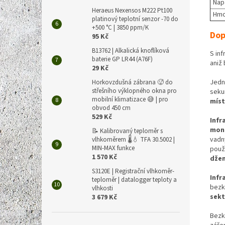
Nap
Heraeus Nexensos M222 Pt100
Hmo
platinový teplotní senzor -70 do
+500 °C | 3850 ppm/K
Dop
95 Kč
B13762 | Alkalická knoflíková
S in
baterie GP LR44 (A76F)
aniž 
29 Kč
Jedn
Horkovzdušná zábrana 🥵 do
střešního výklopného okna pro
seku
mobilní klimatizace 😅 | pro
mís
obvod 450 cm
529 Kč
Infr
moni
📝 Kalibrovaný teploměr s
vadn
vlhkoměrem 🌡️💧 TFA 30.5002 |
MIN-MAX funkce
použ
1 570 Kč
dže
S3120E | Registrační vlhkoměr-
Infr
teploměr | datalogger teploty a
bezk
vlhkosti
sek
3 679 Kč
Bezk