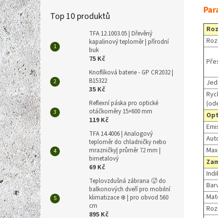
Par
Top 10 produktů
Roz
TFA 12.1003.05 | Dřevěný
Roz
kapalinový teploměr | přírodní
buk
75 Kč
Pře
Knoflíková baterie - GP CR2032 |
B15322
Jed
35 Kč
Ryc
Reflexní páska pro optické
(od
otáčkoměry 15×600 mm
Opt
119 Kč
Emis
TFA 14.4006 | Analogový
Aut
teploměr do chladničky nebo
Max
mrazničky| průměr 72 mm |
bimetalový
Zam
69 Kč
Indi
Teplovzdušná zábrana 🥵 do
Bar
balkonových dveří pro mobilní
Mate
klimatizace ❄️ | pro obvod 560
cm
Roz
895 Kč