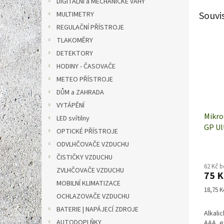
DIGITÁLNÍ a MECHANICKÉ VÁHY
Souvi
MULTIMETRY
REGULAČNÍ PŘÍSTROJE
TLAKOMĚRY
DETEKTORY
HODINY - ČASOVAČE
METEO PŘÍSTROJE
DŮM a ZAHRADA
VYTÁPĚNÍ
Mikro
LED svítilny
GP Ul
OPTICKÉ PŘÍSTROJE
4 kus
ODVLHČOVAČE VZDUCHU
ČISTIČKY VZDUCHU
62 Kč 
ZVLHČOVAČE VZDUCHU
75 K
MOBILNÍ KLIMATIZACE
Měrná
18,75 Kč
OCHLAZOVAČE VZDUCHU
cena:
BATERIE | NAPÁJECÍ ZDROJE
Alkali
AUTODOPLŇKY
AAA, e