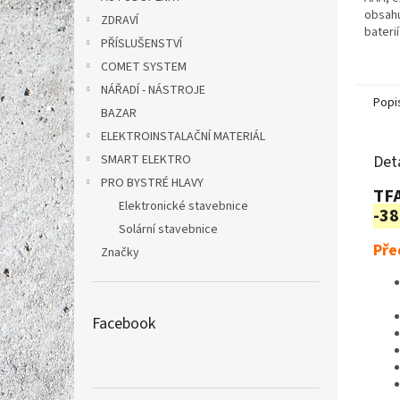
obsahu
ZDRAVÍ
baterií
PŘÍSLUŠENSTVÍ
COMET SYSTEM
NÁŘADÍ - NÁSTROJE
Popi
BAZAR
ELEKTROINSTALAČNÍ MATERIÁL
SMART ELEKTRO
Det
PRO BYSTRÉ HLAVY
TFA
Elektronické stavebnice
-38
Solární stavebnice
Pře
Značky
Facebook