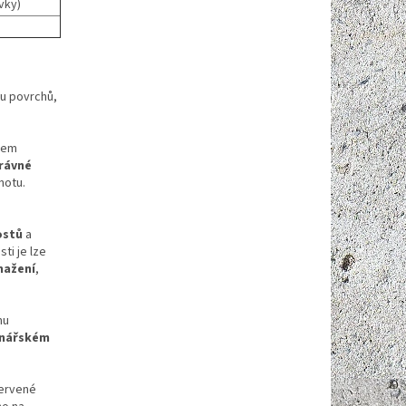
vky)
u povrchů,
ěhem
právné
notu.
ostů
a
ti je lze
mažení
,
mu
vinářském
červené