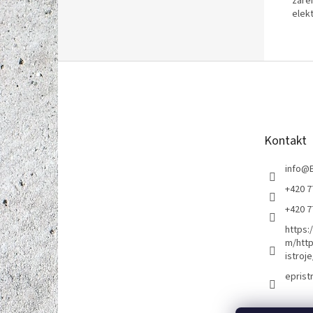
záře
elek
Z
á
p
a
t
Kontakt
í
info
@
+420 7
+420 7
https:
m/http
istroje
eprist