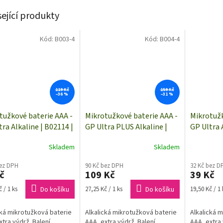
sející produkty
Kód:
B003-4
Kód:
B004-4
119 Kč
159 Kč
–36 %
–31 %
tužkové baterie AAA -
Mikrotužkové baterie AAA -
Mikrotužk
tra Alkaline | B02114 |
GP Ultra PLUS Alkaline |
GP Ultra 
y
B03114 | 4 kusy
2 kusy
Skladem
Skladem
bez DPH
90 Kč bez DPH
32 Kč bez D
č
109 Kč
39 Kč
Měrná
Měrná
 / 1 ks
Do košíku
27,25 Kč / 1 ks
Do košíku
19,50 Kč / 1 
cena:
cena:
cká mikrotužková baterie
Alkalická mikrotužková baterie
Alkalická 
xtra výdrž. Balení
AAA, extra výdrž. Balení
AAA, extra 