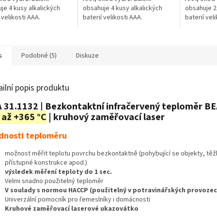
je 4 kusy alkalických
obsahuje 4 kusy alkalických
obsahuje 2
 velikosti AAA.
baterií velikosti AAA.
baterií vel
s
Podobné (5)
Diskuze
ailní popis produktu
 31.1132 | Bezkontaktní infračervený teploměr BE
 až +365 °C
| kruhový zaměřovací laser
dnosti teploměru
možnost měřit teplotu povrchu bezkontaktně (pohybující se objekty, tě
přístupné konstrukce apod.)
výsledek měření teploty do 1 sec.
Velmi snadno použitelný teploměr
V soulady s normou HACCP (použitelný v potravinářských provozec
Univerzální pomocník pro řemeslníky i domácnosti
Kruhové zaměřovací laserové ukazovátko