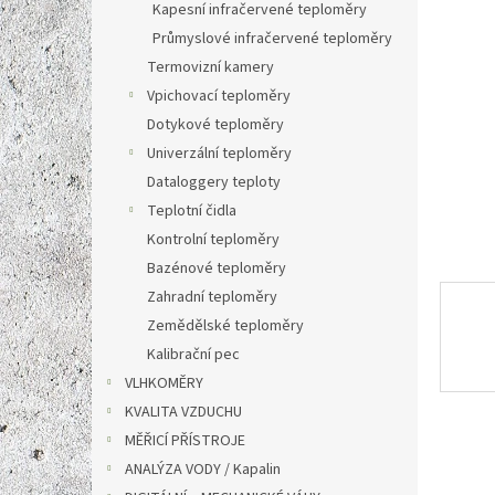
a
Kapesní infračervené teploměry
n
Průmyslové infračervené teploměry
e
Termovizní kamery
l
Vpichovací teploměry
Dotykové teploměry
Univerzální teploměry
Dataloggery teploty
Teplotní čidla
Kontrolní teploměry
Bazénové teploměry
Zahradní teploměry
Zemědělské teploměry
Kalibrační pec
VLHKOMĚRY
KVALITA VZDUCHU
MĚŘICÍ PŘÍSTROJE
ANALÝZA VODY / Kapalin