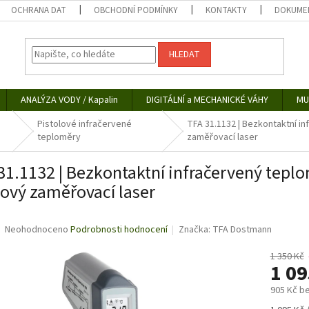
OCHRANA DAT
OBCHODNÍ PODMÍNKY
KONTAKTY
DOKUMEN
HLEDAT
ANALÝZA VODY / Kapalin
DIGITÁLNÍ a MECHANICKÉ VÁHY
MU
Pistolové infračervené
TFA 31.1132 | Bezkontaktní in
teploměry
zaměřovací laser
31.1132 | Bezkontaktní infračervený teplom
ový zaměřovací laser
Průměrné
Neohodnoceno
Podrobnosti hodnocení
Značka:
TFA Dostmann
hodnocení
produktu
1 350 Kč
1 0
je
0,0
905 Kč b
z
5