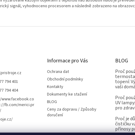
ní vyzařované každým objektem s teplotou nad absolutní nulou je převede
trický signál, vyhodnoceno procesorem a následně zobrazeno na obrazovc
Informace pro Vás
BLOG
Proč použ
Ochrana dat
Epristroje.cz
termostat
Obchodní podmínky
topení: V
77 794 401
vaši dom
Kontakty
77 794 404
Dokumenty ke stažení
Proč použ
//www.facebook.co
BLOG
UV lampy:
://fb.com/merici.pr
pro zdrav
Ceny za dopravu / Způsoby
/
doručení
Proč je d
roje.cz/
čističku 
přínosy p