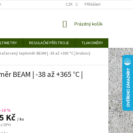
TY KE STAŽENÍ
BLOG
CENY ZA DOPRAVU / ZPŮSOBY DORUČENÍ
CZK
Přihlášení
NÁKUPNÍ
Prázdný košík
KOŠÍK
LTIMETRY
REGULAČNÍ PŘÍSTROJE
TLAKOMĚRY
DETEKTO
fračervený teploměr BEAM | -38 až +365 °C | kruhový
ěr BEAM | -38 až +365 °C |
–18 %
95 Kč
/ ks
ez DPH