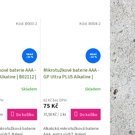
Kód:
B003-2
Kód:
B004-2
49 Kč
89 Kč
–20 %
–15 %
ové baterie AAA -
Mikrotužkové baterie AAA -
Alkaline | B02112 |
GP Ultra PLUS Alkaline |
B03112 | 2 kusy
Skladem
Skladem
PH
62 Kč bez DPH
75 Kč
Měrná
ks
Do košíku
37,50 Kč / 1 ks
Do košíku
cena:
mikrotužková baterie
Alkalická mikrotužková baterie
výdrž. Balení
AAA, extra výdrž. Balení