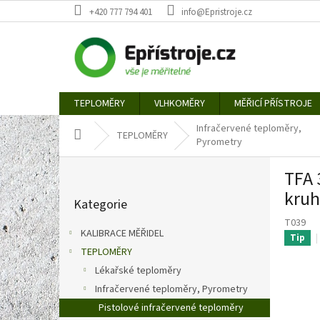
Přejít
+420 777 794 401
info@Epristroje.cz
na
obsah
TEPLOMĚRY
VLHKOMĚRY
MĚŘICÍ PŘÍSTROJE
Infračervené teploměry,
Domů
TEPLOMĚRY
Pyrometry
P
TFA 
o
Přeskočit
s
kruh
Kategorie
kategorie
t
T039
r
KALIBRACE MĚŘIDEL
Tip
a
TEPLOMĚRY
n
Lékařské teploměry
n
í
Infračervené teploměry, Pyrometry
p
Pistolové infračervené teploměry