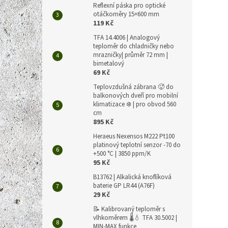
Reflexní páska pro optické
otáčkoměry 15×600 mm
119 Kč
TFA 14.4006 | Analogový
teploměr do chladničky nebo
mrazničky| průměr 72 mm |
bimetalový
69 Kč
Teplovzdušná zábrana 🥵 do
balkonových dveří pro mobilní
klimatizace ❄️ | pro obvod 560
cm
895 Kč
Heraeus Nexensos M222 Pt100
platinový teplotní senzor -70 do
+500 °C | 3850 ppm/K
95 Kč
B13762 | Alkalická knoflíková
baterie GP LR44 (A76F)
29 Kč
📝 Kalibrovaný teploměr s
vlhkoměrem 🌡️💧 TFA 30.5002 |
MIN-MAX funkce