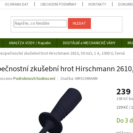
OCHRANA DAT
OBCHODNÍ PODMÍNKY
KONTAKTY
DOKUMEN
HLEDAT
ANALÝZA VODY / Kapalin
DIGITÁLNÍ a MECHANICKÉ VÁHY
MU
Bezpečnostní zkušební hrot Hirschmann 2610, 50 mΩ, 1 A, 1000 V, černá
ečnostní zkušební hrot Hirschmann 2610, 
né
noceno
Podrobnosti hodnocení
Značka:
HIRSCHMANN
ní
239
u
198 Kč b
Měrná
239 Kč / 
cena:
ek.
Do 3 