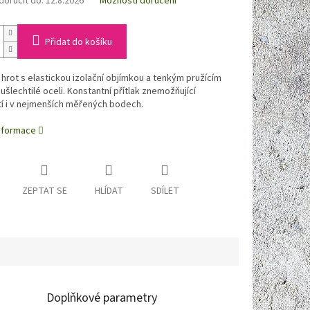
oručit do:
12.8.2026
Možnosti doručení
Přidat do košíku
hrot s elastickou izolační objímkou a tenkým pružícím
ušlechtilé oceli. Konstantní přítlak znemožňující
í i v nejmenších měřených bodech.
informace
ZEPTAT SE
HLÍDAT
SDÍLET
Doplňkové parametry