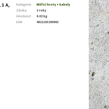
 1 A,
Kategorie
:
Měřicí hroty + kabely
Záruka
:
2 roky
Hmotnost
:
0.02 kg
EAN
:
4021103200063