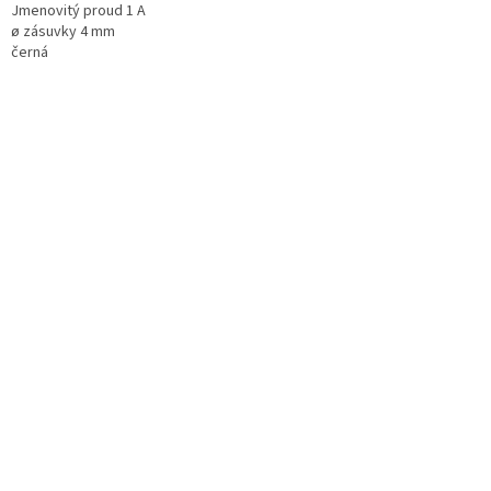
Jmenovitý proud 1 A
ø zásuvky 4 mm
černá