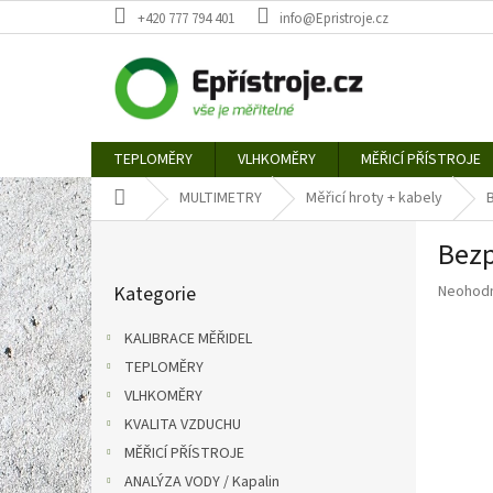
Přejít
+420 777 794 401
info@Epristroje.cz
na
obsah
TEPLOMĚRY
VLHKOMĚRY
MĚŘICÍ PŘÍSTROJE
Domů
MULTIMETRY
Měřicí hroty + kabely
P
Bezp
o
Přeskočit
s
Průměr
Kategorie
Neohod
kategorie
t
hodnoce
r
produkt
KALIBRACE MĚŘIDEL
a
je
TEPLOMĚRY
n
0,0
z
VLHKOMĚRY
n
5
í
KVALITA VZDUCHU
hvězdič
p
MĚŘICÍ PŘÍSTROJE
a
ANALÝZA VODY / Kapalin