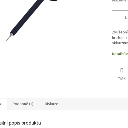
Můžeme d
Zkušební 
hrotem z 
sklouznut
Detailní 
TISK
s
Podobné (1)
Diskuze
ailní popis produktu