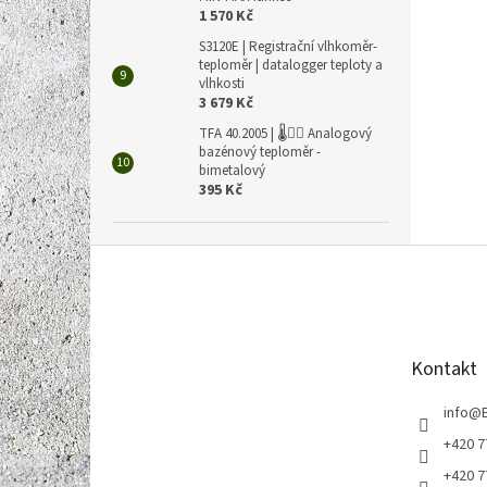
1 570 Kč
S3120E | Registrační vlhkoměr-
teploměr | datalogger teploty a
vlhkosti
3 679 Kč
TFA 40.2005 | 🌡️🏊‍♀️ Analogový
bazénový teploměr -
bimetalový
395 Kč
Z
á
p
a
t
Kontakt
í
info
@
+420 7
+420 7