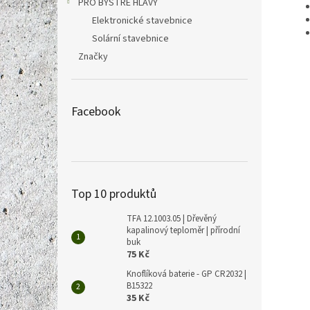
PRO BYSTRÉ HLAVY
Elektronické stavebnice
Solární stavebnice
Značky
Facebook
Top 10 produktů
TFA 12.1003.05 | Dřevěný
kapalinový teploměr | přírodní
buk
75 Kč
Knoflíková baterie - GP CR2032 |
B15322
35 Kč