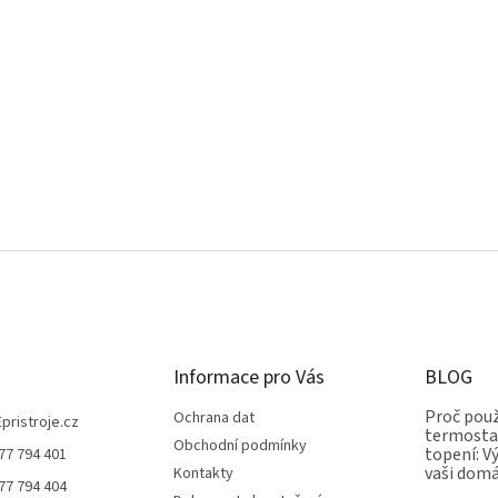
Informace pro Vás
BLOG
Proč použ
Ochrana dat
Epristroje.cz
termostat
Obchodní podmínky
topení: V
77 794 401
vaši dom
Kontakty
77 794 404