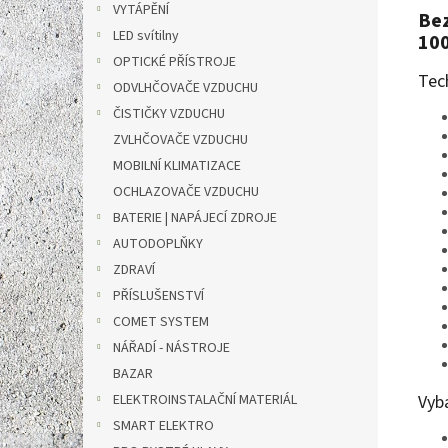
VYTÁPĚNÍ
Bez
LED svítilny
100
OPTICKÉ PŘÍSTROJE
Tec
ODVLHČOVAČE VZDUCHU
ČISTIČKY VZDUCHU
ZVLHČOVAČE VZDUCHU
MOBILNÍ KLIMATIZACE
OCHLAZOVAČE VZDUCHU
BATERIE | NAPÁJECÍ ZDROJE
AUTODOPLŇKY
ZDRAVÍ
PŘÍSLUŠENSTVÍ
COMET SYSTEM
NÁŘADÍ - NÁSTROJE
BAZAR
ELEKTROINSTALAČNÍ MATERIÁL
Vyb
SMART ELEKTRO