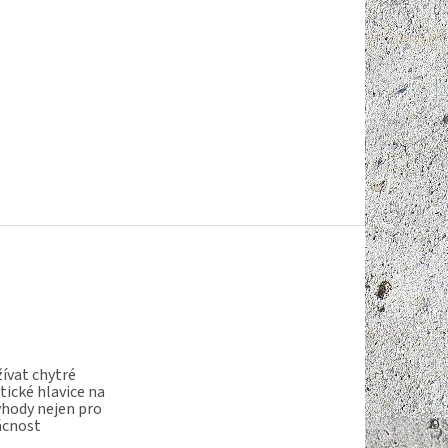
ívat chytré
ické hlavice na
ýhody nejen pro
ácnost