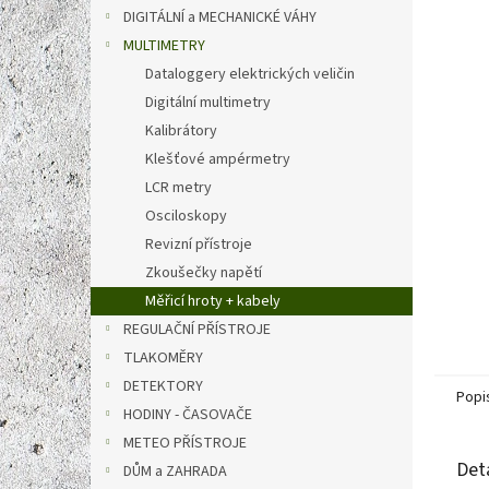
n
DIGITÁLNÍ a MECHANICKÉ VÁHY
e
MULTIMETRY
l
Dataloggery elektrických veličin
Digitální multimetry
Kalibrátory
Klešťové ampérmetry
LCR metry
Osciloskopy
Revizní přístroje
Zkoušečky napětí
Měřicí hroty + kabely
REGULAČNÍ PŘÍSTROJE
TLAKOMĚRY
DETEKTORY
Popi
HODINY - ČASOVAČE
METEO PŘÍSTROJE
Det
DŮM a ZAHRADA