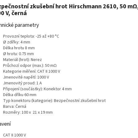
pečnostní zkušební hrot Hirschmann 2610, 50 mΩ,
0 V, černá
hnické parametry
Provozní teplota: -25 až +80 °C
Ø zdířky: 4 mm
Délka hrotu 8 mm
Ø hrotu: 0.75 mm
Materiál (hrot): Nerez
Průchozí odpor (max.): 50 mΩ
Kategorie měření: CAT II 1000 V
Jmenovité napětí: 1000 V
Jmenovitý proud: 1 A
Připojení (součástky): Konektor 4 mm
Délka dříku 60 mm
Typ konektoru (kategorie): Bezpečnostní zkušební hrot
Barva: Černá
Rozměry: 100 x 21 x 19 mm
avení
CAT II 1000 V