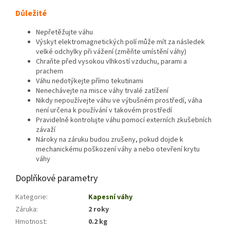
Důležité
Nepřetěžujte váhu
Výskyt elektromagnetických polí může mít za následek
velké odchylky při vážení (změňte umístění váhy)
Chraňte před vysokou vlhkostí vzduchu, parami a
prachem
Váhu nedotýkejte přímo tekutinami
Nenechávejte na misce váhy trvalé zatížení
Nikdy nepoužívejte váhu ve výbušném prostředí, váha
není určena k používání v takovém prostředí
Pravidelně kontrolujte váhu pomocí externích zkušebních
závaží
Nároky na záruku budou zrušeny, pokud dojde k
mechanickému poškození váhy a nebo otevření krytu
váhy
Doplňkové parametry
Kategorie
:
Kapesní váhy
Záruka
:
2 roky
Hmotnost
:
0.2 kg