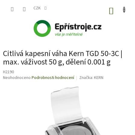
Přejít
na
CZK
NÁKUP
obsah
KOŠÍK
Citlivá kapesní váha Kern TGD 50-3C |
max. váživost 50 g, dělení 0.001 g
H2190
Průměrné
Neohodnoceno
Podrobnosti hodnocení
Značka:
KERN
hodnocení
produktu
je
0,0
z
5
hvězdiček.