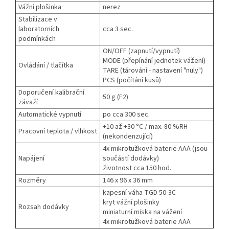
Vážní plošinka
nerez
Stabilizace v
laboratorních
cca 3 sec.
podmínkách
ON/OFF (zapnutí/vypnutí)
MODE (přepínání jednotek vážení)
Ovládání / tlačítka
TARE (tárování - nastavení "nuly")
PCS (počítání kusů)
Doporučení kalibrační
50 g (F2)
závaží
Automatické vypnutí
po cca 300 sec.
+10 až +30 °C / max. 80 %RH
Pracovní teplota / vlhkost
(nekondenzující)
4x mikrotužková baterie AAA (jsou
Napájení
součástí dodávky)
životnost cca 150 hod.
Rozměry
146 x 96 x 36 mm
kapesní váha TGD 50-3C
kryt vážní plošinky
Rozsah dodávky
miniaturní miska na vážení
4x mikrotužková baterie AAA