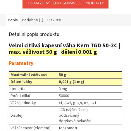
ZOBRAZIT VŠECHNY SOUVISEJÍCÍ PRODUKTY
Popis
Podobné (1)
Diskuze
Detailní popis produktu
Velmi citlivá kapesní váha Kern TGD 50-3C |
max. váživost 50 g
|
dělení 0.001 g
Parametry
Maximální váživost
50 g
Dělení váhy
0,001 g (1 mg)
Linearita
3 mg
Počet dílků
50000
Vážní jednotky
ct, dwt, g, gn, oz, ozt
LCD (výška 2 cm)
Displej
podsvícený
dotykové ovládání
Vážní senzor (element)
tenzometr