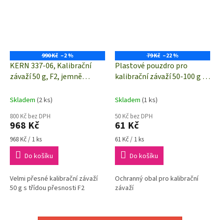
990 Kč
–2 %
79 Kč
–22 %
KERN 337-06, Kalibrační
Plastové pouzdro pro
závaží 50 g, F2, jemně
kalibrační závaží 50-100 g |
soustružená nerez ocel
Kern 347-070-400
Skladem
(2 ks)
Skladem
(1 ks)
800 Kč bez DPH
50 Kč bez DPH
968 Kč
61 Kč
Měrná
Měrná
968 Kč / 1 ks
61 Kč / 1 ks
cena:
cena:
Do košíku
Do košíku
Velmi přesné kalibrační závaží
Ochranný obal pro kalibrační
50 g s třídou přesnosti F2
závaží