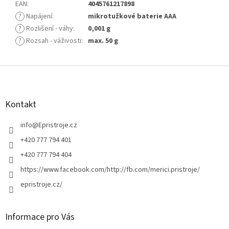
EAN
:
4045761217898
?
Napájení
:
mikrotužkové baterie AAA
?
Rozlišení - váhy
:
0,001 g
?
Rozsah - váživosti
:
max. 50 g
Z
á
p
a
Kontakt
t
í
info
@
Epristroje.cz
+420 777 794 401
+420 777 794 404
https://www.facebook.com/http://fb.com/merici.pristroje/
epristroje.cz/
Informace pro Vás