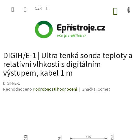
Přejít
na
CZK
NÁKUP
obsah
KOŠÍK
DIGIH/E-1 | Ultra tenká sonda teploty a
relativní vlhkosti s digitálním
výstupem, kabel 1 m
DIGIH/E-1
Průměrné
Neohodnoceno
Podrobnosti hodnocení
Značka:
Comet
hodnocení
produktu
je
0,0
z
5
hvězdiček.