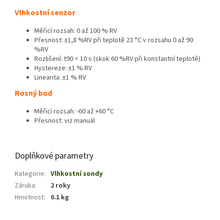
Vlhkostní senzor
Měřicí rozsah: 0 až 100 % RV
Přesnost: ±1,8 %RV při teplotě 23 °C v rozsahu 0 až 90
%RV
Rozlišení: t90 < 10 s (skok 60 %RV při konstantní teplotě)
Hystereze: ±1 % RV
Linearita: ±1 % RV
Rosný bod
Měřicí rozsah: -60 až +60 °C
Přesnost: viz manuál
Doplňkové parametry
Kategorie
:
Vlhkostní sondy
Záruka
:
2 roky
Hmotnost
:
0.1 kg