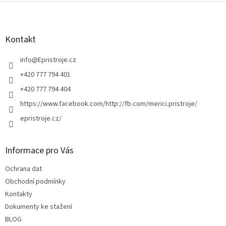
Z
á
p
a
Kontakt
t
í
info
@
Epristroje.cz
+420 777 794 401
+420 777 794 404
https://www.facebook.com/http://fb.com/merici.pristroje/
epristroje.cz/
Informace pro Vás
Ochrana dat
Obchodní podmínky
Kontakty
Dokumenty ke stažení
BLOG