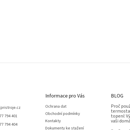
Informace pro Vás
BLOG
Proč použ
Ochrana dat
Epristroje.cz
termostat
Obchodní podmínky
topení: V
77 794 401
vaši dom
Kontakty
77 794 404
Dokumenty ke stažení