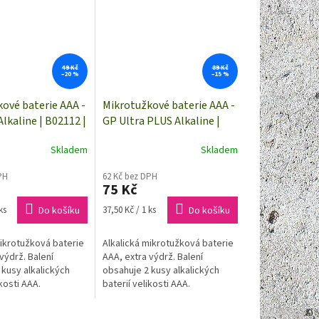
49 Kč
89 Kč
–20 %
–15 %
ové baterie AAA -
Mikrotužkové baterie AAA -
Alkaline | B02112 |
GP Ultra PLUS Alkaline |
B03112 | 2 kusy
Skladem
Skladem
PH
62 Kč bez DPH
75 Kč
Měrná
ks
Do košíku
37,50 Kč / 1 ks
Do košíku
cena:
mikrotužková baterie
Alkalická mikrotužková baterie
výdrž. Balení
AAA, extra výdrž. Balení
 kusy alkalických
obsahuje 2 kusy alkalických
ikosti AAA.
baterií velikosti AAA.