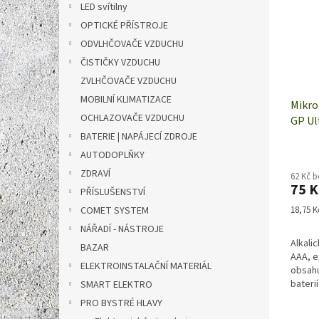
LED svítilny
OPTICKÉ PŘÍSTROJE
ODVLHČOVAČE VZDUCHU
ČISTIČKY VZDUCHU
ZVLHČOVAČE VZDUCHU
MOBILNÍ KLIMATIZACE
Mikro
OCHLAZOVAČE VZDUCHU
GP Ul
4 kus
BATERIE | NAPÁJECÍ ZDROJE
AUTODOPLŇKY
ZDRAVÍ
62 Kč 
75 K
PŘÍSLUŠENSTVÍ
Měrná
COMET SYSTEM
18,75 Kč
cena:
NÁŘADÍ - NÁSTROJE
Alkali
BAZAR
AAA, e
ELEKTROINSTALAČNÍ MATERIÁL
obsahu
baterií
SMART ELEKTRO
PRO BYSTRÉ HLAVY