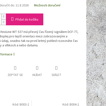
oručit do:
11.8.2026
Možnosti doručení
Přidat do košíku
chnoLine WT 537 má přesný čas řízený signálem DCF-77,
isplej pro lepší orientaci mezi zobrazovanými a
údaji, snadno tak na první letmý pohled rozeznáte čas
y a vlhkosti a nebo datumu.
informace
ZEPTAT SE
HLÍDAT
SDÍLET
Kód:
B003-2
Kód:
B004-2