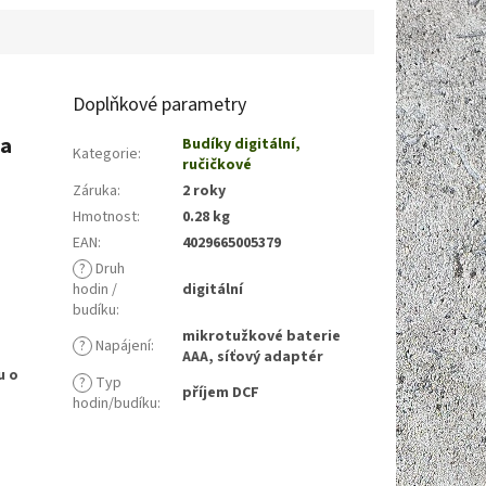
Doplňkové parametry
 a
Budíky digitální,
Kategorie
:
ručičkové
Záruka
:
2 roky
Hmotnost
:
0.28 kg
EAN
:
4029665005379
?
Druh
hodin /
digitální
budíku
:
mikrotužkové baterie
?
Napájení
:
AAA, síťový adaptér
u o
?
Typ
příjem DCF
hodin/budíku
: