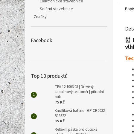
Elektronické stavebnice
Solární stavebnice
Popi
Značky
Det
⏰ D
Facebook
vlh
Tec
Top 10 produktů
TFA 12.1003.05 | Dřevěný
kapalinový teploměr | přírodní
buk
75 Kč
Knoflíková baterie - GP CR2032 |
B15322
35 Kč
Reflexní páska pro optické