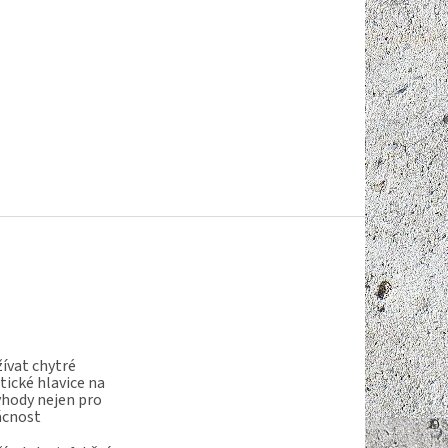
ívat chytré
ické hlavice na
ýhody nejen pro
ácnost