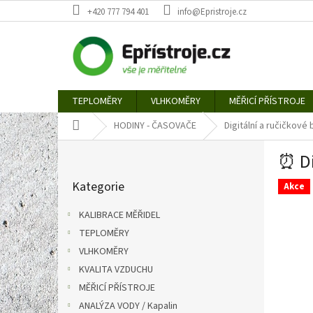
Přejít
+420 777 794 401
info@Epristroje.cz
na
obsah
TEPLOMĚRY
VLHKOMĚRY
MĚŘICÍ PŘÍSTROJE
Domů
HODINY - ČASOVAČE
Digitální a ručičkové
P
⏰ Di
o
Přeskočit
s
Kategorie
kategorie
Akce
t
r
KALIBRACE MĚŘIDEL
a
TEPLOMĚRY
n
VLHKOMĚRY
n
í
KVALITA VZDUCHU
p
MĚŘICÍ PŘÍSTROJE
a
ANALÝZA VODY / Kapalin