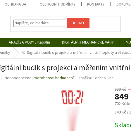
OCHRANA DAT
OBCHODNÍ PODMÍNKY
KONTAKTY
DOKUMEN
HLEDAT
ANALÝZA VODY / Kapalin
DIGITÁLNÍ a MECHANICKÉ VÁHY
MU
 budíky
⏰ Digitální budík s projekcí a měřením vnitřní teploty a vlhkost
gitální budík s projekcí a měřením vnitřní 
Průměrné
Neohodnoceno
Podrobnosti hodnocení
Značka:
Techno Line
hodnocení
produktu
889 Kč
–
849
je
0,0
702 Kč b
z
5
Měrná
849 Kč / 
hvězdiček.
cena:
Skla