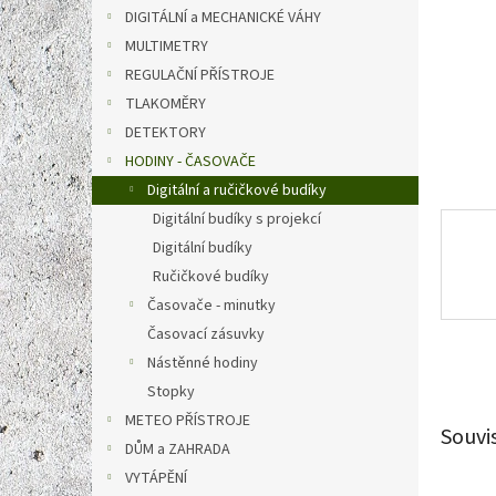
n
DIGITÁLNÍ a MECHANICKÉ VÁHY
e
MULTIMETRY
l
REGULAČNÍ PŘÍSTROJE
TLAKOMĚRY
DETEKTORY
HODINY - ČASOVAČE
Digitální a ručičkové budíky
Digitální budíky s projekcí
Digitální budíky
Ručičkové budíky
Časovače - minutky
Časovací zásuvky
Nástěnné hodiny
Stopky
METEO PŘÍSTROJE
Souvi
DŮM a ZAHRADA
VYTÁPĚNÍ