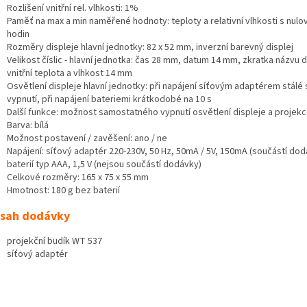
Rozlišení vnitřní rel. vlhkosti: 1%
Paměť na max a min naměřené hodnoty: teploty a relativní vlhkosti s nulo
hodin
Rozměry displeje hlavní jednotky: 82 x 52 mm, inverzní barevný displej
Velikost číslic - hlavní jednotka: čas 28 mm, datum 14 mm, zkratka názvu
vnitřní teplota a vlhkost 14 mm
Osvětlení displeje hlavní jednotky: při napájení síťovým adaptérem stálé
vypnutí, při napájení bateriemi krátkodobé na 10 s
Další funkce: možnost samostatného vypnutí osvětlení displeje a projek
Barva: bílá
Možnost postavení / zavěšení: ano / ne
Napájení: síťový adaptér 220-230V, 50 Hz, 50mA / 5V, 150mA (součástí dod
baterií typ AAA, 1,5 V (nejsou součástí dodávky)
Celkové rozměry: 165 x 75 x 55 mm
Hmotnost: 180 g bez baterií
sah dodávky
projekční budík WT 537
síťový adaptér