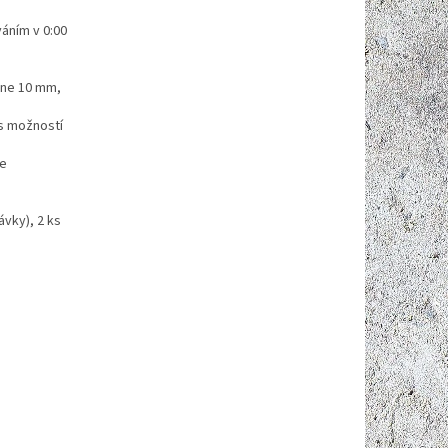
váním v 0:00
 dne 10 mm,
 s možností
ce
ávky), 2 ks