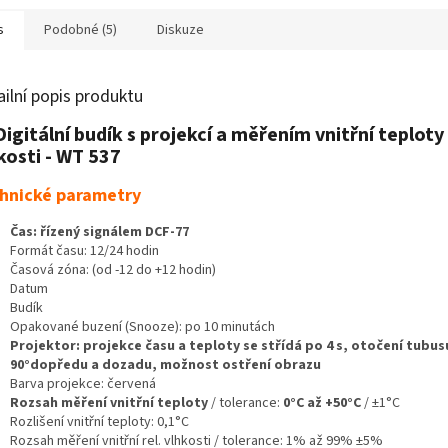
s
Podobné (5)
Diskuze
ailní popis produktu
igitální budík s projekcí a měřením vnitřní teploty
kosti - WT 537
hnické parametry
Čas: řízený signálem DCF-77
Formát času: 12/24 hodin
Časová zóna: (od -12 do +12 hodin)
Datum
Budík
Opakované buzení (Snooze): po 10 minutách
Projektor: projekce času a teploty se střídá po 4 s, otočení tubus
90°dopředu a dozadu, možnost ostření obrazu
Barva projekce: červená
Rozsah měření vnitřní teploty
/ tolerance:
0°C až +50°C
/ ±1°C
Rozlišení vnitřní teploty: 0,1°C
Rozsah měření vnitřní rel. vlhkosti / tolerance: 1% až 99% ±5%