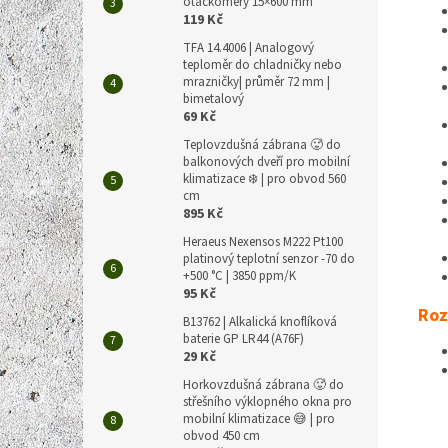
otáčkoměry 15×600 mm
119 Kč
TFA 14.4006 | Analogový
teploměr do chladničky nebo
mrazničky| průměr 72 mm |
bimetalový
69 Kč
Teplovzdušná zábrana 🥵 do
balkonových dveří pro mobilní
klimatizace ❄️ | pro obvod 560
cm
895 Kč
Heraeus Nexensos M222 Pt100
platinový teplotní senzor -70 do
+500 °C | 3850 ppm/K
95 Kč
Roz
B13762 | Alkalická knoflíková
baterie GP LR44 (A76F)
29 Kč
Horkovzdušná zábrana 🥵 do
střešního výklopného okna pro
mobilní klimatizace 😅 | pro
obvod 450 cm