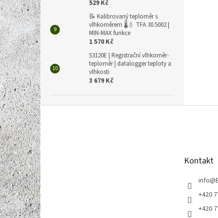
529 Kč
📝 Kalibrovaný teploměr s
vlhkoměrem 🌡️💧 TFA 30.5002 |
MIN-MAX funkce
1 570 Kč
S3120E | Registrační vlhkoměr-
teploměr | datalogger teploty a
vlhkosti
3 679 Kč
Z
á
p
a
t
Kontakt
í
info
@
+420 7
+420 7