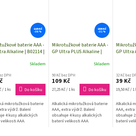
119 Kč
159 Kč
–36 %
–31 %
tužkové baterie AAA -
Mikrotužkové baterie AAA -
Mikrotužk
tra Alkaline | B02114 |
GP Ultra PLUS Alkaline |
GP Ultra 
y
B03114 | 4 kusy
2 kusy
Skladem
Skladem
bez DPH
90 Kč bez DPH
32 Kč bez D
č
109 Kč
39 Kč
Měrná
Měrná
 / 1 ks
Do košíku
27,25 Kč / 1 ks
Do košíku
19,50 Kč / 1 
cena:
cena:
cká mikrotužková baterie
Alkalická mikrotužková baterie
Alkalická 
xtra výdrž. Balení
AAA, extra výdrž. Balení
AAA, extra 
je 4 kusy alkalických
obsahuje 4 kusy alkalických
obsahuje 2
 velikosti AAA.
baterií velikosti AAA.
baterií vel