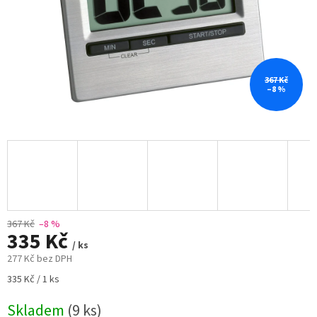
367 Kč
–8 %
367 Kč
–8 %
335 Kč
/ ks
277 Kč bez DPH
Měrná
335 Kč / 1 ks
cena:
Skladem
(9 ks)