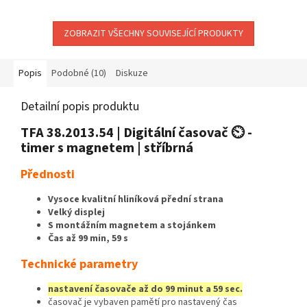
ZOBRAZIT VŠECHNY SOUVISEJÍCÍ PRODUKTY
Popis
Podobné (10)
Diskuze
Detailní popis produktu
TFA 38.2013.54 | Digitální časovač ⏲️ -
timer s magnetem | stříbrná
Přednosti
Vysoce kvalitní hliníková přední strana
Velký displej
S montážním magnetem a stojánkem
Čas až 99 min, 59 s
Technické parametry
nastavení časovače až do 99 minut a 59 sec.
časovač je vybaven pamětí pro nastavený čas