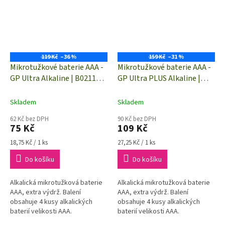
119 Kč
–36 %
159 Kč
–31 %
Mikrotužkové baterie AAA -
Mikrotužkové baterie AAA -
GP Ultra Alkaline | B02114 |
GP Ultra PLUS Alkaline |
4 kusy
B03114 | 4 kusy
Skladem
Skladem
62 Kč bez DPH
90 Kč bez DPH
75 Kč
109 Kč
Měrná
Měrná
18,75 Kč / 1 ks
27,25 Kč / 1 ks
cena:
cena:
Do košíku
Do košíku
Alkalická mikrotužková baterie
Alkalická mikrotužková baterie
AAA, extra výdrž. Balení
AAA, extra výdrž. Balení
obsahuje 4 kusy alkalických
obsahuje 4 kusy alkalických
baterií velikosti AAA.
baterií velikosti AAA.