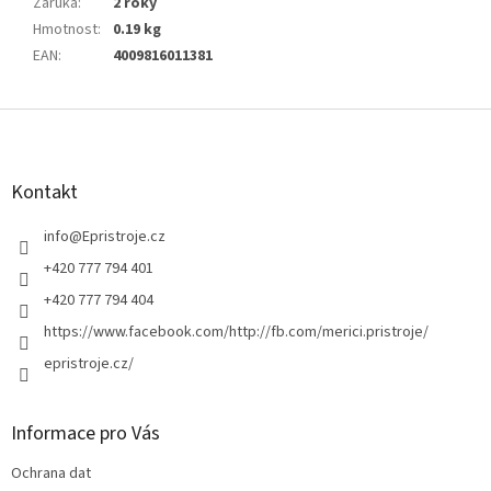
Záruka
:
2 roky
Hmotnost
:
0.19 kg
EAN
:
4009816011381
Z
á
p
a
Kontakt
t
í
info
@
Epristroje.cz
+420 777 794 401
+420 777 794 404
https://www.facebook.com/http://fb.com/merici.pristroje/
epristroje.cz/
Informace pro Vás
Ochrana dat