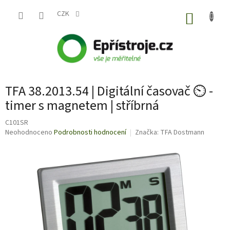
Přejít
na
CZK
NÁKUP
obsah
KOŠÍK
TFA 38.2013.54 | Digitální časovač ⏲️ -
timer s magnetem | stříbrná
C101SR
Průměrné
Neohodnoceno
Podrobnosti hodnocení
Značka:
TFA Dostmann
hodnocení
produktu
je
0,0
z
5
hvězdiček.