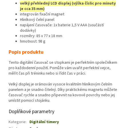
velký přehledný LCD displej (výška číslic pro minuty
je cca 35 mm)
integrován fixační magnet
Hliníkový čelní panel
napájení časovače: 1x baterie 1,5 V AAA (součástí
dodávky)
rozměry: 85 x 77 x 18 mm
hmotnost: 98 g
Popis produktu
Tento digitální časovač se stopkami je perfektním společníkem
pro každodenní použití. Pomůže vám uvařit perfektní vejce,
měřit čas při tréninku nebo si řídit čas v práci.
Velký displej je orámován vysoce kvalitním hliníkovým čelním
panelem a je snadno čitelný. Díky praktickému magnetu můžete
časovač rychle a snadno připevnit na kovové povrchy nebo jej
umístit pomocí stojánku.
Doplňkové parametry
Kategorie
:
Digitální timery