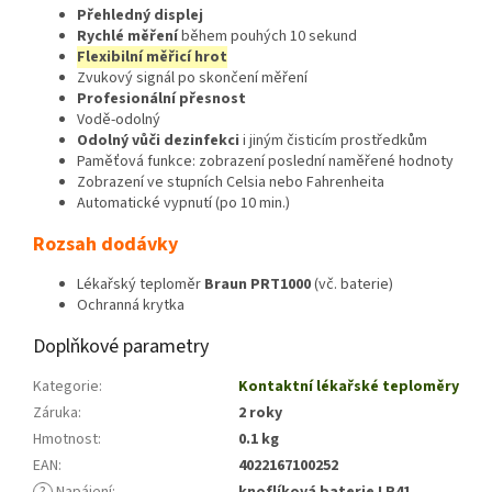
Přehledný displej
Rychlé měření
během pouhých 10 sekund
Flexibilní měřicí hrot
Zvukový signál po skončení měření
Profesionální přesnost
Vodě-odolný
Odolný vůči dezinfekci
i jiným čisticím prostředkům
Paměťová funkce: zobrazení poslední naměřené hodnoty
Zobrazení ve stupních Celsia nebo Fahrenheita
Automatické vypnutí (po 10 min.)
Rozsah dodávky
Lékařský teploměr
Braun PRT1000
(vč. baterie)
Ochranná krytka
Doplňkové parametry
Kategorie
:
Kontaktní lékařské teploměry
Záruka
:
2 roky
Hmotnost
:
0.1 kg
EAN
:
4022167100252
?
Napájení
:
knoflíková baterie LR41