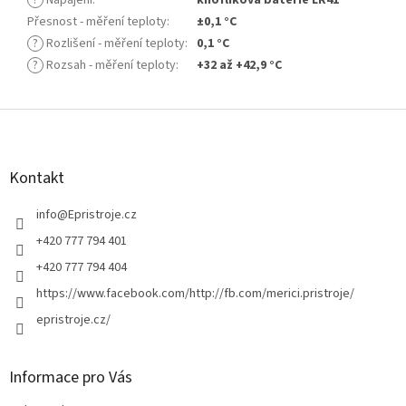
Přesnost - měření teploty
:
±0,1 °C
?
Rozlišení - měření teploty
:
0,1 °C
?
Rozsah - měření teploty
:
+32 až +42,9 °C
Z
á
p
a
Kontakt
t
í
info
@
Epristroje.cz
+420 777 794 401
+420 777 794 404
https://www.facebook.com/http://fb.com/merici.pristroje/
epristroje.cz/
Informace pro Vás