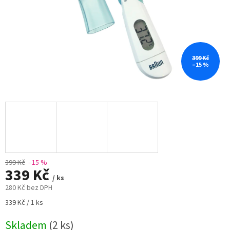
399 Kč
–15 %
399 Kč
–15 %
339 Kč
/ ks
280 Kč bez DPH
Měrná
339 Kč / 1 ks
cena:
Skladem
(2 ks)