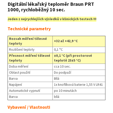
Digitální lékařský teploměr Braun PRT
1000, rychloběžný 10 sec.
Jeden z nejrychlejších výsledků v klinických testech !!!
Technické parametry
Rozsah měření tělesné
+32 až +42,9 °C
teploty
Rozlišení teploty
0,1 °C
Přesnost měření tělesné
±0,1 °C (při prostorové
teploty
teplotě 23±5 °C)
Doba měření
cca 10 sec.
Oblast použití
Do podpaží
Barva
Bílá
Napájení
1x knoflíková baterie 1,55 V LR41
Automatické vypnutí
po 10 minutách
Barva
bílá
Vybavení / Vlastnosti