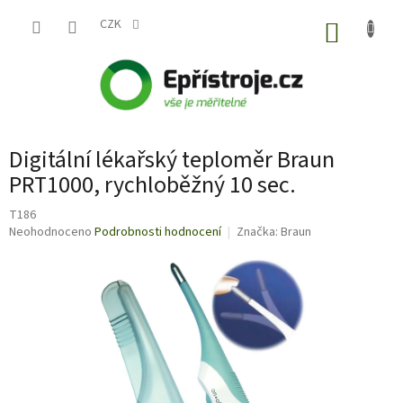
Přejít
na
CZK
NÁKUP
obsah
KOŠÍK
Digitální lékařský teploměr Braun
PRT1000, rychloběžný 10 sec.
T186
Průměrné
Neohodnoceno
Podrobnosti hodnocení
Značka:
Braun
hodnocení
produktu
je
0,0
z
5
hvězdiček.