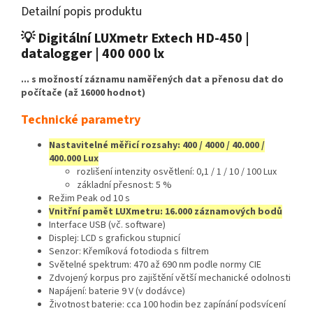
Detailní popis produktu
💡 Digitální LUXmetr Extech HD-450 |
datalogger | 400 000 lx
... s možností záznamu naměřených dat a přenosu dat do
počítače (až 16000 hodnot)
Technické parametry
Nastavitelné měřicí rozsahy: 400 / 4000 / 40.000 /
400.000 Lux
rozlišení intenzity osvětlení: 0,1 / 1 / 10 / 100 Lux
základní přesnost: 5 %
Režim Peak od 10 s
Vnitřní pamět LUXmetru: 16.000 záznamových bodů
Interface USB (vč. software)
Displej: LCD s grafickou stupnicí
Senzor: Křemíková fotodioda s filtrem
Světelné spektrum: 470 až 690 nm podle normy CIE
Zdvojený korpus pro zajištění větší mechanické odolnosti
Napájení: baterie 9 V (v dodávce)
Životnost baterie: cca 100 hodin bez zapínání podsvícení