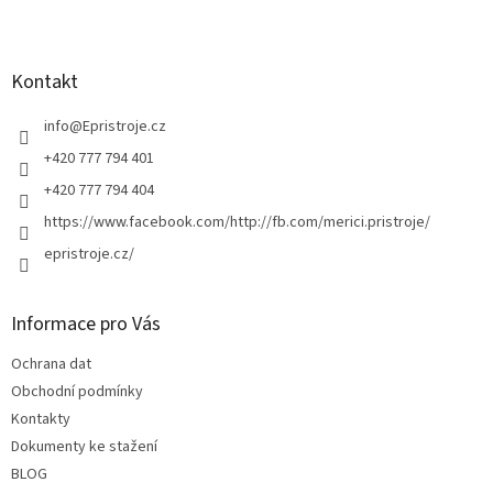
Z
á
p
a
Kontakt
t
í
info
@
Epristroje.cz
+420 777 794 401
+420 777 794 404
https://www.facebook.com/http://fb.com/merici.pristroje/
epristroje.cz/
Informace pro Vás
Ochrana dat
Obchodní podmínky
Kontakty
Dokumenty ke stažení
BLOG