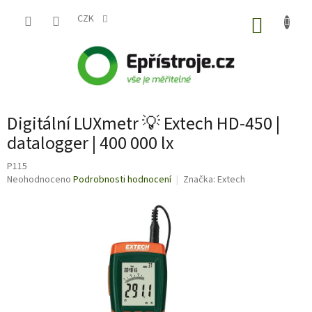
Přejít
na
CZK
NÁKUP
obsah
KOŠÍK
Digitální LUXmetr 💡 Extech HD-450 |
datalogger | 400 000 lx
P115
Průměrné
Neohodnoceno
Podrobnosti hodnocení
Značka:
Extech
hodnocení
produktu
je
0,0
z
5
hvězdiček.