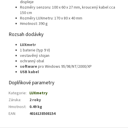
displeje
Rozměry senzoru: 100 x 60 x 27 mm, kroucený kabel cca
150 cm
Rozměry LUXmetru: 170 x 80 x 40 mm
Hmotnost: 390 g
Rozsah dodávky
LUXmetr
1 baterie (typ 9 V)
vestavěný stojan
ochranný obal
software
pro Windows 95/98/NT/2000/XP
USB kabel
Doplňkové parametry
Kategorie
:
LUXmetry
Záruka
:
2 roky
Hmotnost
:
0.49 kg
EAN
:
4016138508154