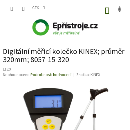
Přejít
na
CZK
NÁKUP
obsah
KOŠÍK
Digitální měřicí kolečko KINEX; průměr
320mm; 8057-15-320
L120
Průměrné
Neohodnoceno
Podrobnosti hodnocení
Značka:
KINEX
hodnocení
produktu
je
0,0
z
5
hvězdiček.