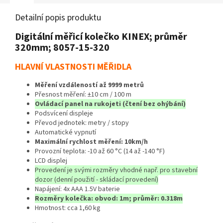
Detailní popis produktu
Digitální měřicí kolečko KINEX; průměr
320mm; 8057-15-320
HLAVNÍ VLASTNOSTI MĚŘIDLA
Měření vzdáleností až 9999 metrů
Přesnost měření: ±10 cm / 100 m
Ovládací panel na rukojeti (čtení bez ohýbání)
Podsvícení displeje
Převod jednotek: metry / stopy
Automatické vypnutí
Maximální rychlost měření: 10km/h
Provozní teplota: -10 až 60 °C (14 až -140 °F)
LCD displej
Provedení je svými rozměry vhodné např. pro stavební
dozor (denní použití - skládací provedení)
Napájení: 4x AAA 1.5V baterie
Rozměry kolečka: obvod: 1m; průměr: 0.318m
Hmotnost: cca 1,60 kg