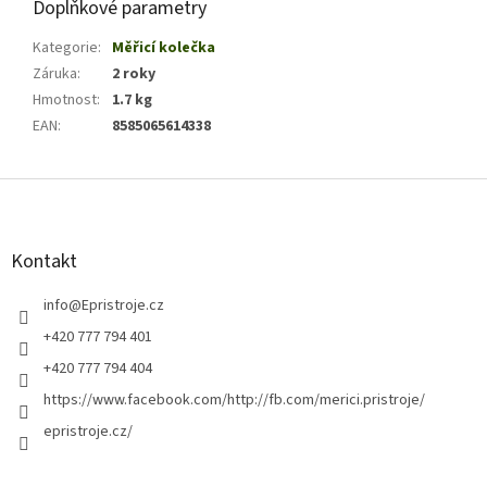
Doplňkové parametry
Kategorie
:
Měřicí kolečka
Záruka
:
2 roky
Hmotnost
:
1.7 kg
EAN
:
8585065614338
Z
á
p
a
Kontakt
t
í
info
@
Epristroje.cz
+420 777 794 401
+420 777 794 404
https://www.facebook.com/http://fb.com/merici.pristroje/
epristroje.cz/