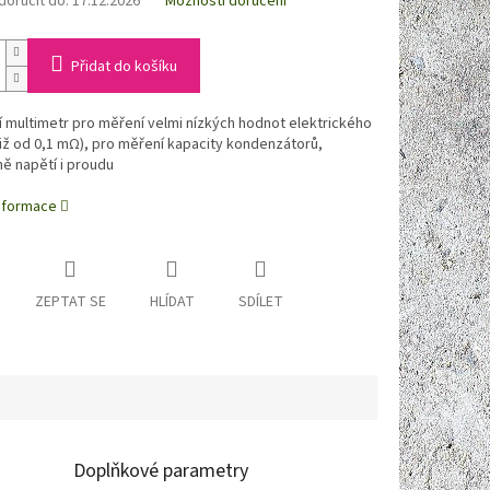
oručit do:
17.12.2026
Možnosti doručení
Přidat do košíku
í multimetr pro měření velmi nízkých hodnot elektrického
iž od 0,1 mΩ), pro měření kapacity kondenzátorů,
ě napětí i proudu
informace
ZEPTAT SE
HLÍDAT
SDÍLET
Doplňkové parametry