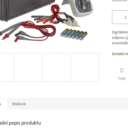
Můžeme d
Digitálnm
odporu (j
eventuáln
Detailní 
TISK
s
Diskuze
ailní popis produktu