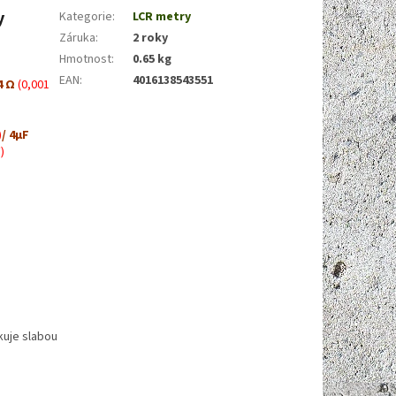
y
Kategorie
:
LCR metry
Záruka
:
2 roky
Hmotnost
:
0.65 kg
EAN
:
4016138543551
4 Ω
(0,001
)
/ 4µF
)
ikuje slabou