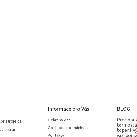
Informace pro Vás
BLOG
Proč použ
Ochrana dat
Epristroje.cz
termostat
Obchodní podmínky
topení: V
77 794 401
vaši dom
Kontakty