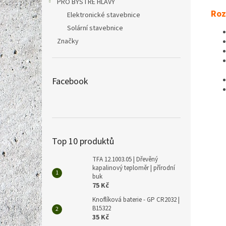
PRO BYSTRÉ HLAVY
Roz
Elektronické stavebnice
Solární stavebnice
Značky
Facebook
Top 10 produktů
TFA 12.1003.05 | Dřevěný
kapalinový teploměr | přírodní
buk
75 Kč
Knoflíková baterie - GP CR2032 |
B15322
35 Kč