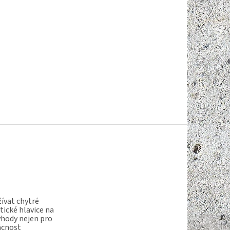
ívat chytré
ické hlavice na
ýhody nejen pro
ácnost