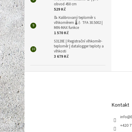
obvod 450 cm
529 Kč
📝 Kalibrovaný teploměr s
vlhkoměrem 🌡️💧 TFA 30.5002 |
MIN-MAX funkce
1 570 Kč
S3120E | Registrační vlhkoměr-
teploměr | datalogger teploty a
vlhkosti
3 679 Kč
Z
á
p
a
t
Kontakt
í
info
@
+420 7