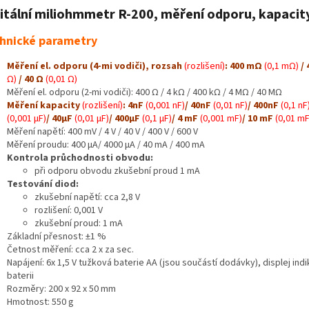
itální miliohmmetr R-200, měření odporu, kapacit
hnické parametry
Měření el. odporu (4-mi vodiči), rozsah
(rozlišení)
: 400 mΩ
(0,1 mΩ)
/ 
Ω)
/ 40 Ω
(0,01 Ω)
Měření el. odporu (2-mi vodiči): 400 Ω / 4 kΩ / 400 kΩ / 4 MΩ / 40 MΩ
Měření kapacity
(rozlišení)
: 4nF
(0,001 nF)
/ 40nF
(0,01 nF)
/ 400nF
(0,1 nF
(0,001 μF)
/ 40µF
(0,01 μF)
/ 400µF
(0,1 μF)
/ 4 mF
(0,001 mF)
/ 10 mF
(0,01 mF
Měření napětí: 400 mV / 4 V / 40 V / 400 V / 600 V
Měření proudu: 400 µA/ 4000 µA / 40 mA / 400 mA
Kontrola průchodnosti obvodu:
při odporu obvodu zkušební proud 1 mA
Testování diod:
zkušební napětí: cca 2,8 V
rozlišení: 0,001 V
zkušební proud: 1 mA
Základní přesnost: ±1 %
Četnost měření: cca 2 x za sec.
Napájení: 6x 1,5 V tužková baterie AA (jsou součástí dodávky), displej ind
baterii
Rozměry: 200 x 92 x 50 mm
Hmotnost: 550 g