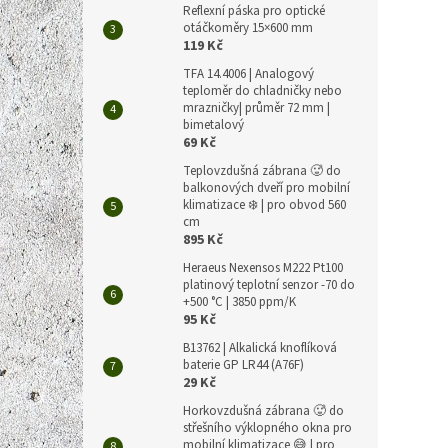
Reflexní páska pro optické
otáčkoměry 15×600 mm
119 Kč
TFA 14.4006 | Analogový
teploměr do chladničky nebo
mrazničky| průměr 72 mm |
bimetalový
69 Kč
Teplovzdušná zábrana 🥵 do
balkonových dveří pro mobilní
klimatizace ❄️ | pro obvod 560
cm
895 Kč
Heraeus Nexensos M222 Pt100
platinový teplotní senzor -70 do
+500 °C | 3850 ppm/K
95 Kč
B13762 | Alkalická knoflíková
baterie GP LR44 (A76F)
29 Kč
Horkovzdušná zábrana 🥵 do
střešního výklopného okna pro
mobilní klimatizace 😅 | pro