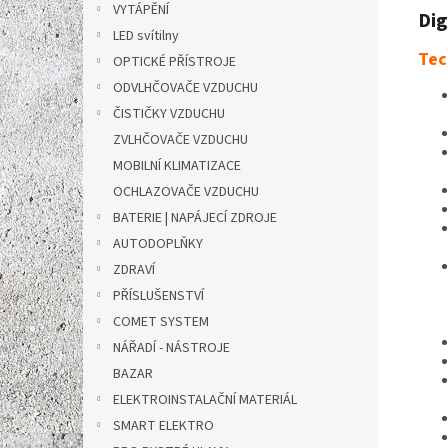
VYTÁPĚNÍ
Dig
LED svítilny
Tec
OPTICKÉ PŘÍSTROJE
ODVLHČOVAČE VZDUCHU
ČISTIČKY VZDUCHU
ZVLHČOVAČE VZDUCHU
MOBILNÍ KLIMATIZACE
OCHLAZOVAČE VZDUCHU
BATERIE | NAPÁJECÍ ZDROJE
AUTODOPLŇKY
ZDRAVÍ
PŘÍSLUŠENSTVÍ
COMET SYSTEM
NÁŘADÍ - NÁSTROJE
BAZAR
ELEKTROINSTALAČNÍ MATERIÁL
SMART ELEKTRO