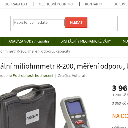
OCHRANA DAT
OBCHODNÍ PODMÍNKY
KONTAKTY
DOKUMEN
HLEDAT
ANALÝZA VODY / Kapalin
DIGITÁLNÍ a MECHANICKÉ VÁHY
MU
iliohmmetr R-200, měření odporu, kapacity
tální miliohmmetr R-200, měření odporu, 
né
noceno
Podrobnosti hodnocení
Značka:
Voltcraft
ní
3 9
u
3 280 Kč
Měrná
3 969 Kč /
cena:
ek.
NA D