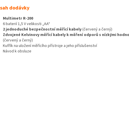
sah dodávky
Multimetr R-200
6 baterií 1,5 V velikosti „AA“
2 jednoduché bezpečnostní měřící kabely
(červený a černý)
Zdvojené Kelvinovy měřící kabely k měření odporů s nízkými hodn
(červený a černý)
Kufřík na uložení měřícího přístroje a jeho příslušenství
Návod k obsluze