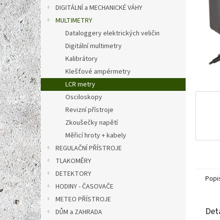
n
DIGITÁLNÍ a MECHANICKÉ VÁHY
e
MULTIMETRY
l
Dataloggery elektrických veličin
Digitální multimetry
Kalibrátory
Klešťové ampérmetry
LCR metry
Osciloskopy
Revizní přístroje
Zkoušečky napětí
Měřicí hroty + kabely
REGULAČNÍ PŘÍSTROJE
TLAKOMĚRY
DETEKTORY
Popi
HODINY - ČASOVAČE
METEO PŘÍSTROJE
Det
DŮM a ZAHRADA