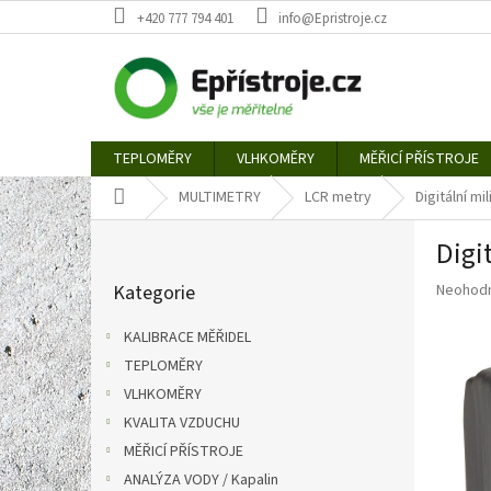
Přejít
+420 777 794 401
info@Epristroje.cz
na
obsah
TEPLOMĚRY
VLHKOMĚRY
MĚŘICÍ PŘÍSTROJE
Domů
MULTIMETRY
LCR metry
Digitální m
P
Digi
o
Přeskočit
s
Průměr
Kategorie
Neohod
kategorie
t
hodnoce
r
produkt
KALIBRACE MĚŘIDEL
a
je
TEPLOMĚRY
n
0,0
z
VLHKOMĚRY
n
5
í
KVALITA VZDUCHU
hvězdič
p
MĚŘICÍ PŘÍSTROJE
a
ANALÝZA VODY / Kapalin