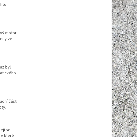
chto
zový motor
jeny ve
.
az byl
matického
adní části
oty.
eji se
 v které