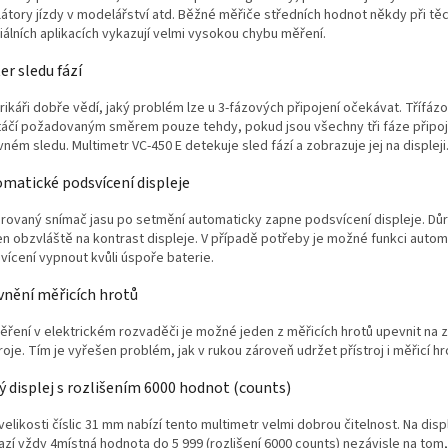
látory jízdy v modelářství atd. Běžné měřiče středních hodnot někdy při tě
iálních aplikacích vykazují velmi vysokou chybu měření.
er sledu fází
rikáři dobře vědí, jaký problém lze u 3-fázových připojení očekávat. Třífá
táčí požadovaným směrem pouze tehdy, pokud jsou všechny tři fáze připo
ném sledu. Multimetr VC-450 E detekuje sled fází a zobrazuje jej na displeji
matické podsvícení displeje
grovaný snímač jasu po setmění automaticky zapne podsvícení displeje. Důr
en obzvláště na kontrast displeje. V případě potřeby je možné funkci auto
vícení vypnout kvůli úspoře baterie.
nění měřicích hrotů
měření v elektrickém rozvaděči je možné jeden z měřicích hrotů upevnit na z
roje. Tím je vyřešen problém, jak v rukou zároveň udržet přístroj i měřicí hr
ý displej s rozlišením 6000 hodnot (counts)
velikosti číslic 31 mm nabízí tento multimetr velmi dobrou čitelnost. Na displ
azí vždy 4místná hodnota do 5 999 (rozlišení 6000 counts) nezávisle na tom,