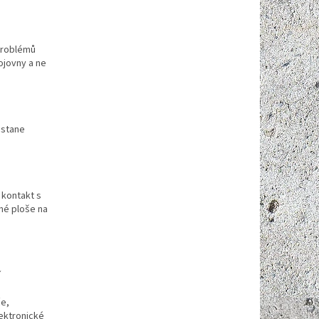
 problémů
rojovny a ne
ůstane
 kontakt s
né ploše na
í
če,
lektronické