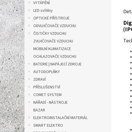
VYTÁPĚNÍ
LED svítilny
Det
OPTICKÉ PŘÍSTROJE
Dig
ODVLHČOVAČE VZDUCHU
(IP
ČISTIČKY VZDUCHU
Tec
ZVLHČOVAČE VZDUCHU
MOBILNÍ KLIMATIZACE
OCHLAZOVAČE VZDUCHU
BATERIE | NAPÁJECÍ ZDROJE
AUTODOPLŇKY
ZDRAVÍ
PŘÍSLUŠENSTVÍ
COMET SYSTEM
NÁŘADÍ - NÁSTROJE
BAZAR
ELEKTROINSTALAČNÍ MATERIÁL
SMART ELEKTRO