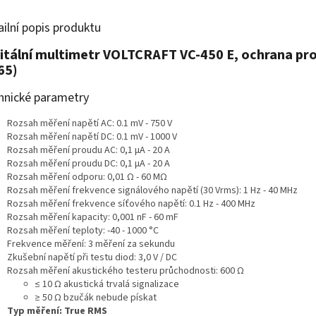
ailní popis produktu
itální multimetr VOLTCRAFT VC-450 E, ochrana pro
65)
hnické parametry
Rozsah měření napětí AC: 0.1 mV - 750 V
Rozsah měření napětí DC: 0.1 mV - 1000 V
Rozsah měření proudu AC: 0,1 µA - 20 A
Rozsah měření proudu DC: 0,1 µA - 20 A
Rozsah měření odporu: 0,01 Ω - 60 MΩ
Rozsah měření frekvence signálového napětí (30 Vrms): 1 Hz - 40 MHz
Rozsah měření frekvence síťového napětí: 0.1 Hz - 400 MHz
Rozsah měření kapacity: 0,001 nF - 60 mF
Rozsah měření teploty: -40 - 1000 °C
Frekvence měření: 3 měření za sekundu
Zkušební napětí při testu diod: 3,0 V / DC
Rozsah měření akustického testeru průchodnosti: 600 Ω
≤ 10 Ω akustická trvalá signalizace
≥ 50 Ω bzučák nebude pískat
Typ měření: True RMS