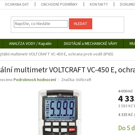
OCHRANA DAT
OBCHODNÍ PODMÍNKY
KONTAKTY
DOKUMEN
HLEDAT
ANALÝZA VODY / Kapalin
DIGITÁLNÍ a MECHANICKÉ VÁHY
MU
gitální multimetr VOLTCRAFT VC-450 E, ochrana proti vodě (IP65)
tální multimetr VOLTCRAFT VC-450 E, ochra
né
noceno
Podrobnosti hodnocení
Značka:
Voltcraft
ní
u
4 690 Kč
4 3
3 583 Kč
Měrná
4 335 Kč /
ek.
cena:
Do 5 