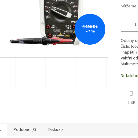
Můžeme d
4 690 Kč
–7 %
Odolný di
číslic (c
: napětí 
Vnitřní o
Multimetr
Detailní 
TISK
s
Podobné (3)
Diskuze