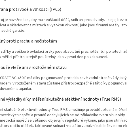
ana proti vodě a vlhkosti (IP65)
roj je navržen tak, aby mu neuškodil déšť, sníh ani proud vody. Lze jej bez
vat a skladovat na místech s vysokou vlhkostí, jako jsou firemní areály, st
a suché garáže.
ný proti prachu a nečistotám
, zdířky a veškeré ovládací prvky jsou absolutně prachotěsné. I po letech z
 měřicí přístroj stejně použitelný jako v první den po zakoupení.
ouže vleže ani v rozloženém stavu
CRAFT VC-450 E má díky pogumované protiskluzové zadní straně vždy jistý
ladem. V rozloženém stavu zůstane přístroj bezpečně stát díky pogumova
dovaném stojánku.
né výsledky díky měření skutečné efektivní hodnoty (True RMS)
ní skutečné efektivní hodnoty True RMS umožňuje provádět přesná měřen
metrických napětí a proudů odchylujících se od základního tvaru sinusoidy.
metrická napětí se většinou objevují u regulátorů výkonu, jako jsou stmíva
látory počtu otáček, taktované spínací regulátory, pulzní nabíječky nebo e