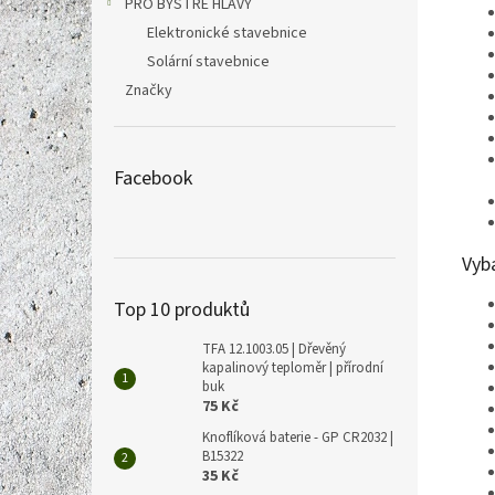
PRO BYSTRÉ HLAVY
Elektronické stavebnice
Solární stavebnice
Značky
Facebook
Vyba
Top 10 produktů
TFA 12.1003.05 | Dřevěný
kapalinový teploměr | přírodní
buk
75 Kč
Knoflíková baterie - GP CR2032 |
B15322
35 Kč