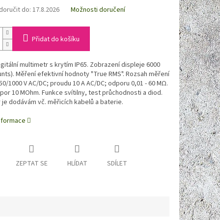
oručit do:
17.8.2026
Možnosti doručení
Přidat do košíku
gitální multimetr s krytím IP65. Zobrazení displeje 6000
ounts). Měření efektivní hodnoty "True RMS". Rozsah měření
750/1000 V AC/DC; proudu 10 A AC/DC; odporu 0,01 - 60 MΩ.
dpor 10 MOhm. Funkce svítilny, test průchodnosti a diod.
 je dodávám vč. měřicích kabelů a baterie.
informace
ZEPTAT SE
HLÍDAT
SDÍLET