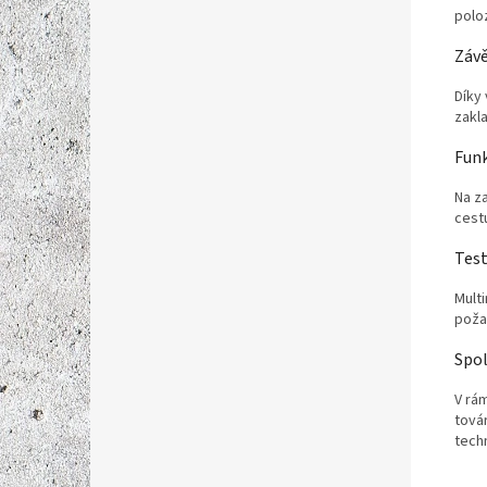
poloz
Záv
Díky
zakl
Funk
Na z
cestu
Tes
Mult
požad
Spol
V rám
tová
techn