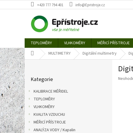
Přejít
+420 777 794 401
info@Epristroje.cz
na
obsah
TEPLOMĚRY
VLHKOMĚRY
MĚŘICÍ PŘÍSTROJE
Domů
MULTIMETRY
Digitální multimetry
Di
P
Digi
o
Přeskočit
s
Průměr
Kategorie
Neohod
kategorie
t
hodnoce
r
produkt
KALIBRACE MĚŘIDEL
a
je
TEPLOMĚRY
n
0,0
z
VLHKOMĚRY
n
5
í
KVALITA VZDUCHU
hvězdič
p
MĚŘICÍ PŘÍSTROJE
a
ANALÝZA VODY / Kapalin