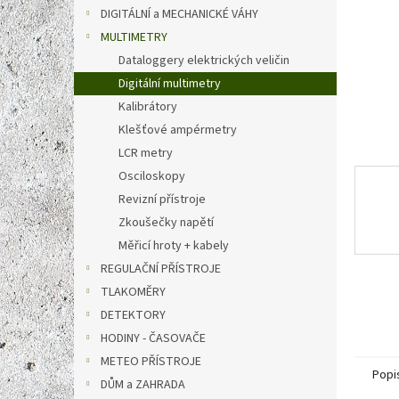
n
DIGITÁLNÍ a MECHANICKÉ VÁHY
e
MULTIMETRY
l
Dataloggery elektrických veličin
Digitální multimetry
Kalibrátory
Klešťové ampérmetry
LCR metry
Osciloskopy
Revizní přístroje
Zkoušečky napětí
Měřicí hroty + kabely
REGULAČNÍ PŘÍSTROJE
TLAKOMĚRY
DETEKTORY
HODINY - ČASOVAČE
METEO PŘÍSTROJE
Popi
DŮM a ZAHRADA