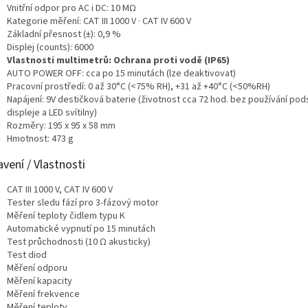
Vnitřní odpor pro AC i DC: 10 MΩ
Kategorie měření: CAT III 1000 V · CAT IV 600 V
Základní přesnost (±): 0,9 %
Displej (counts): 6000
Vlastnosti multimetrů: Ochrana proti vodě (IP65)
AUTO POWER OFF: cca po 15 minutách (lze deaktivovat)
Pracovní prostředí: 0 až 30°C (<75% RH), +31 až +40°C (<50%RH)
Napájení: 9V destičková baterie (životnost cca 72 hod. bez používání pod
displeje a LED svítilny)
Rozměry: 195 x 95 x 58 mm
Hmotnost: 473 g
vení / Vlastnosti
CAT III 1000 V, CAT IV 600 V
Tester sledu fází pro 3-fázový motor
Měření teploty čidlem typu K
Automatické vypnutí po 15 minutách
Test průchodnosti (10 Ω akusticky)
Test diod
Měření odporu
Měření kapacity
Měření frekvence
Měření teploty