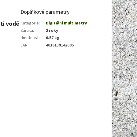
Doplňkové parametry
ti vodě
Kategorie
:
Digitální multimetry
Záruka
:
2 roky
Hmotnost
:
0.57 kg
EAN
:
4016139142005