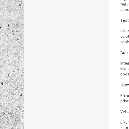
regu
spec
Test
Elekt
se o
správ
Auto
Inte
klad
pods
Upev
Při 
příst
Velk
Díky 
zobr