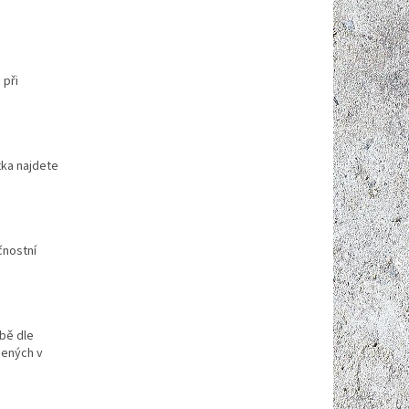
 při
tka najdete
čnostní
obě dle
dených v