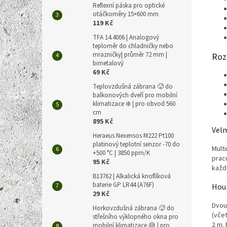
Reflexní páska pro optické
otáčkoměry 15×600 mm
119 Kč
TFA 14.4006 | Analogový
teploměr do chladničky nebo
mrazničky| průměr 72 mm |
Roz
bimetalový
69 Kč
Teplovzdušná zábrana 🥵 do
balkonových dveří pro mobilní
klimatizace ❄️ | pro obvod 560
cm
895 Kč
Velm
Heraeus Nexensos M222 Pt100
platinový teplotní senzor -70 do
Multi
+500 °C | 3850 ppm/K
pracu
95 Kč
každ
B13762 | Alkalická knoflíková
baterie GP LR44 (A76F)
Hou
29 Kč
Dvou
Horkovzdušná zábrana 🥵 do
(vče
střešního výklopného okna pro
2 m.
mobilní klimatizace 😅 | pro