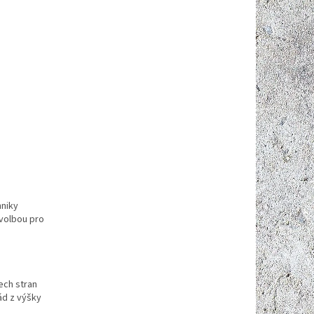
hniky
 volbou pro
ech stran
ád z výšky