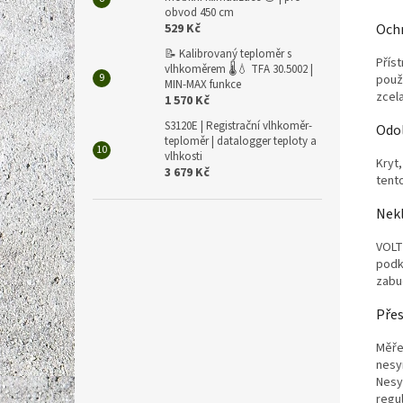
obvod 450 cm
529 Kč
Ochr
📝 Kalibrovaný teploměr s
Příst
vlhkoměrem 🌡️💧 TFA 30.5002 |
použí
MIN-MAX funkce
zcel
1 570 Kč
S3120E | Registrační vlhkoměr-
Odol
teploměr | datalogger teploty a
vlhkosti
Kryt
3 679 Kč
tento
Nekl
VOLT
podk
zabu
Přes
Měře
nesy
Nesy
regu