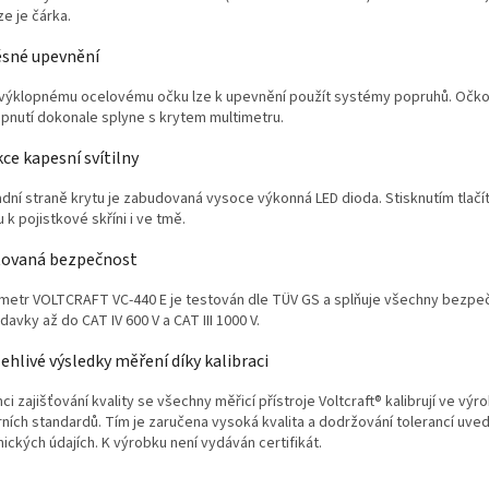
e je čárka.
ěsné upevnění
 výklopnému ocelovému očku lze k upevnění použít systémy popruhů. Očko
apnutí dokonale splyne s krytem multimetru.
ce kapesní svítilny
adní straně krytu je zabudovaná vysoce výkonná LED dioda. Stisknutím tlačí
 k pojistkové skříni i ve tmě.
tovaná bezpečnost
imetr VOLTCRAFT VC-440 E je testován dle TÜV GS a splňuje všechny bezpe
avky až do CAT IV 600 V a CAT III 1000 V.
ehlivé výsledky měření díky kalibraci
ci zajišťování kvality se všechny měřicí přístroje Voltcraft® kalibrují ve výr
rních standardů. Tím je zaručena vysoká kvalita a dodržování tolerancí uve
ických údajích. K výrobku není vydáván certifikát.