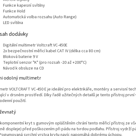
Funkce kapesní svítilny
Funkce Hold
Automatická volba rozsahu (Auto Range)
LED svítilna
sah dodávky
Digitální multimetr Voltcraft VC-450E
2x bezpečnostní měřicí kabel CAT IV (délka cca 80 cm)
Bloková baterie 9 V
Teplotní senzor "K" (pro rozsah -20 až +200°C)
Návod k obsluze na CD
i odolný multimetr
metr VOLTCRAFT VC-450 E je ideální pro elektrikáře, montéry a servisní tec
jící v drsném prostředí. Díky řadě užitečných detailů je tento přístroj první
odenní použití.
ževnatý
komponentní kryt s gumovým opláštěním chrání tento měřicí přístroj ze vš
tně displeje) před poškozením při pádu na tvrdou podlahu. Přístroj vydrží p
 Pogumovaná svrchní vrstva krytu navíc napomáhá dobrému úchopu.