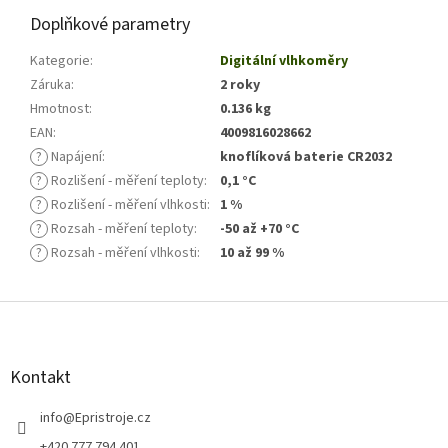
Doplňkové parametry
Kategorie
:
Digitální vlhkoměry
Záruka
:
2 roky
Hmotnost
:
0.136 kg
EAN
:
4009816028662
?
Napájení
:
knoflíková baterie CR2032
?
Rozlišení - měření teploty
:
0,1 °C
?
Rozlišení - měření vlhkosti
:
1 %
?
Rozsah - měření teploty
:
-50 až +70 °C
?
Rozsah - měření vlhkosti
:
10 až 99 %
Z
á
p
a
Kontakt
t
í
info
@
Epristroje.cz
+420 777 794 401