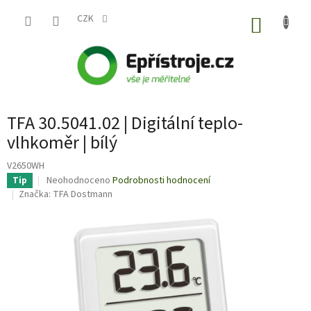
Přejít
na
CZK
NÁKUP
obsah
KOŠÍK
TFA 30.5041.02 | Digitální teplo-
vlhkoměr | bílý
V2650WH
Průměrné
Neohodnoceno
Podrobnosti hodnocení
Tip
hodnocení
Značka:
TFA Dostmann
produktu
je
0,0
z
5
hvězdiček.