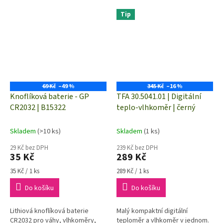
Tip
69 Kč
–49 %
345 Kč
–16 %
Knoflíková baterie - GP
TFA 30.5041.01 | Digitální
CR2032 | B15322
teplo-vlhkoměr | černý
Skladem
(>10 ks)
Skladem
(1 ks)
29 Kč bez DPH
239 Kč bez DPH
35 Kč
289 Kč
Měrná
Měrná
35 Kč / 1 ks
289 Kč / 1 ks
cena:
cena:
Do košíku
Do košíku
Lithiová knoflíková baterie
Malý kompaktní digitální
CR2032 pro váhy, vlhkoměry,
teploměr a vlhkoměr v jednom.