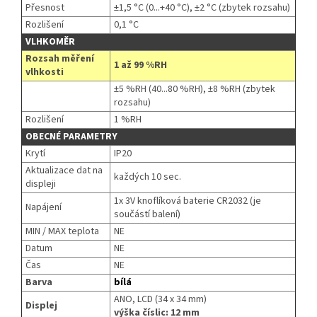
Přesnost
±1,5 °C (0...+40 °C), ±2 °C (zbytek rozsahu)
Rozlišení
0,1 °C
VLHKOMĚR
Rozsah měření
1 až 99 %RH
vlhkosti
±5 %RH (40...80 %RH), ±8 %RH (zbytek
rozsahu)
Rozlišení
1 %RH
OBECNÉ PARAMETRY
Krytí
IP20
Aktualizace dat na
každých 10 sec.
displeji
1x 3V knoflíková baterie CR2032 (je
Napájení
součástí balení)
MIN / MAX teplota
NE
Datum
NE
Čas
NE
Barva
bílá
ANO, LCD (34 x 34 mm)
Displej
výška číslic: 12 mm