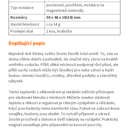
postavení, pověšení, instalace na
Typ instalace
magnetické materiály
Rozměry
59 x 46 x 18(34) mm
Vlastní hmotnost
cca 34 g
Prodejní obal
1 kus, krabička
Doplňující popis
Nejméně dvě třetiny svého života člověk tráví uvnitř. To, zda se
doma cítíme dobře a pohodlně, do značné míry závisí na kvalitě
vnitřního vzduchu. Příliš vlhké místnosti podporují růst plísní, ale
příliš suchý vzduch může být škodlivý pro naše zdraví a trpět
budou i domácí mazlíčci, rostliny, dřevěné podlahy a starožitný
nábytek.
Tento teploměr s vlhkoměrem je ideálním měřicím přístrojem
pro sledování klimatu v místnosti. Můžete snadno sledovat
teplotu a vlhkost a regulovat je cíleným vytápěním a větráním,
když jsou hodnoty mimo komfortní zónu. Pokud se zobrazí ikona
smajlíka, hodnoty jsou ideální. To vytváří příjemné a zdravé
životní prostředí a dokonce šetří náklady na vytápění. Praktický
magnet usnadňuje jeho připevnění na kovové povrchy.