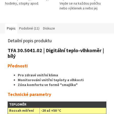
hodinky, stopky apod.
Vejde se na každou poličku
nebo výklenek a nebo jej
můžete jednoduše zavěsit (díky
otvoru v zadní části) a nebo
díky...
Popis
Podobné (11)
Diskuze
Detailní popis produktu
TFA 30.5041.02 | Digitální teplo-vlhkoměr |
bílý
Přednosti
Pro zdravé vnitřní klima
Monitorování vnitřní teploty a vlhkosti
Zóna komfortu ve formě "smajlíka"
Technické parametry
TEPLOMĚR
Rozsah měření
-20 až +50 °C