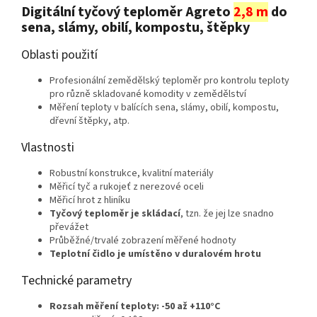
Digitální tyčový teploměr Agreto
2,8 m
do
sena, slámy, obilí, kompostu, štěpky
Oblasti použití
Profesionální zemědělský teploměr pro kontrolu teploty
pro různě skladované komodity v zemědělství
Měření teploty v balících sena, slámy, obilí, kompostu,
dřevní štěpky, atp.
Vlastnosti
Robustní konstrukce, kvalitní materiály
Měřicí tyč a rukojeť z nerezové oceli
Měřicí hrot z hliníku
Tyčový teploměr je skládací
, tzn. že jej lze snadno
převážet
Průběžné/trvalé zobrazení měřené hodnoty
Teplotní čidlo je umístěno v duralovém hrotu
Technické parametry
Rozsah měření teploty: -50 až +110°C