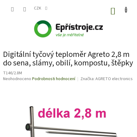
Přejít
na
CZK
NÁKUP
obsah
KOŠÍK
Digitální tyčový teploměr Agreto 2,8 m
do sena, slámy, obilí, kompostu, štěpky
T146/2.8M
Průměrné
Neohodnoceno
Podrobnosti hodnocení
Značka:
AGRETO electronics
hodnocení
produktu
je
0,0
z
5
hvězdiček.