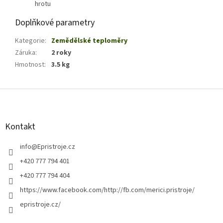
hrotu
Doplňkové parametry
Kategorie
:
Zemědělské teploměry
Záruka
:
2 roky
Hmotnost
:
3.5 kg
Z
á
p
a
Kontakt
t
í
info
@
Epristroje.cz
+420 777 794 401
+420 777 794 404
https://www.facebook.com/http://fb.com/merici.pristroje/
epristroje.cz/