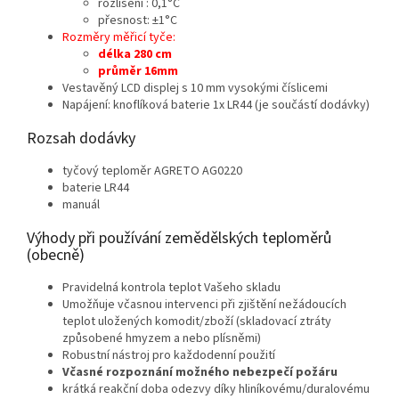
rozlišení : 0,1°C
přesnost: ±1°C
Rozměry měřicí tyče:
délka 280 cm
průměr 16mm
Vestavěný LCD displej s 10 mm vysokými číslicemi
Napájení: knoflíková baterie 1x LR44 (je součástí dodávky)
Rozsah dodávky
tyčový teploměr AGRETO AG0220
baterie LR44
manuál
Výhody při používání zemědělských teploměrů
(obecně)
Pravidelná kontrola teplot Vašeho skladu
Umožňuje včasnou intervenci při zjištění nežádoucích
teplot uložených komodit/zboží (skladovací ztráty
způsobené hmyzem a nebo plísněmi)
Robustní nástroj pro každodenní použití
Včasné rozpoznání možného nebezpečí požáru
krátká reakční doba odezvy díky hliníkovému/duralovému