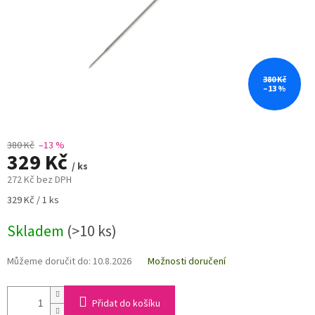
380 Kč
–13 %
380 Kč
–13 %
329 Kč
/ ks
272 Kč bez DPH
Měrná
329 Kč / 1 ks
cena:
Skladem
(>10 ks)
Můžeme doručit do:
10.8.2026
Možnosti doručení
Přidat do košíku