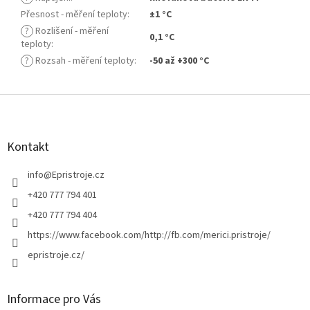
Přesnost - měření teploty
:
±1 °C
?
Rozlišení - měření
0,1 °C
teploty
:
?
Rozsah - měření teploty
:
-50 až +300 °C
Z
á
p
a
Kontakt
t
í
info
@
Epristroje.cz
+420 777 794 401
+420 777 794 404
https://www.facebook.com/http://fb.com/merici.pristroje/
epristroje.cz/
Informace pro Vás