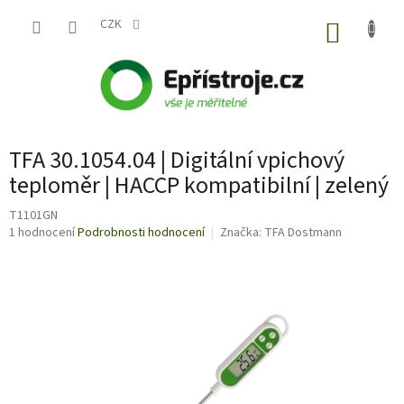
Přejít
na
CZK
NÁKUP
obsah
KOŠÍK
TFA 30.1054.04 | Digitální vpichový
teploměr | HACCP kompatibilní | zelený
T1101GN
Průměrné
1 hodnocení
Podrobnosti hodnocení
Značka:
TFA Dostmann
hodnocení
produktu
je
5,0
z
5
hvězdiček.