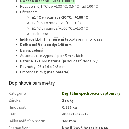
Rozsah měření: -50 až +300 °C
Rozlišení: 0,1 °C do +100 °C, 0,5 °C nad 100 °C
Přesnost:
±1 °C v rozmezí -10 °C...+100 °C
±2 °C v rozmezí -20 °C...-10 °C
±2 °C v rozmezí +100 °C...+150 °C
jinak ±2%
Indikace LL/HH: naměřená teplota je mimo rozsah
Délka měřicí sondy: 140 mm
Barva: zelená
Automatické vypnutí: po 45 minutách
Baterie: 1x LR44 baterie (je součástí dodávky)
Rozměry: 26 x 16 x 245 mm
Hmotnost: 26 g (bez baterie)
Doplňkové parametry
Kategorie
:
Digitální vpichovací teploměry
Záruka
:
2 roky
Hmotnost
:
0.226 kg
EAN
:
4009816026712
Délka měřicího hrotu
:
140 mm
?
Napájení
:
knoflíková baterie LR44