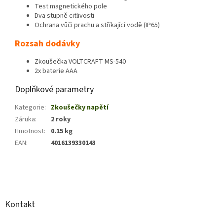
Test magnetického pole
Dva stupně citlivosti
Ochrana vůči prachu a stříkající vodě (IP65)
Rozsah dodávky
Zkoušečka VOLTCRAFT MS-540
2x baterie AAA
Doplňkové parametry
Kategorie
:
Zkoušečky napětí
Záruka
:
2 roky
Hmotnost
:
0.15 kg
EAN
:
4016139330143
Z
á
p
a
Kontakt
t