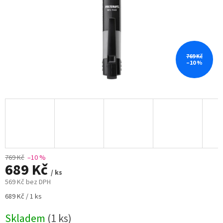
769 Kč
–10 %
769 Kč
–10 %
689 Kč
/ ks
569 Kč bez DPH
Měrná
689 Kč / 1 ks
cena:
Skladem
(1 ks)