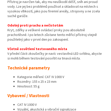
Přístroj je navržen tak, aby mu neuškodil déšť, sníh ani proud
vody. Lze jej bez problémů používat a skladovat na místech s
vysokou vlhkostí, jako jsou firemní areály, strojovny a ne zcela
suché garáže.
Odolný proti prachu a nečistotám
Kryt, zdířky a veškeré ovládací prvky jsou absolutně
prachotěsné. I po letech zůstane tento měřicí přístroj stejně
použitelný jako v první den po zakoupení.
Včetně osvětlení testovaného místa
V přední části zkoušečky je navíc vestavěná LED svítilna, abyste
si mohli během testování posvítit na tmavá místa.
Technické parametry
Kategorie měření: CAT IV 1000 V
Rozměry: 155 x 25 x 23 mm
Hmotnost: 55 g
Vybavení / Vlastnosti
CAT IV 1000 V
Vizuální, akustická a vibrační signalizace