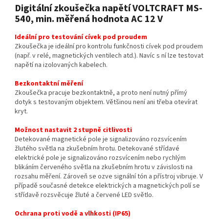
Digitální zkoušečka napětí VOLTCRAFT MS-
540, min. měřená hodnota AC 12 V
Ideální pro testování cívek pod proudem
Zkoušečka je ideální pro kontrolu funkčnosti cívek pod proudem
(např. v relé, magnetických ventilech atd.). Navíc s ní lze testovat
napětí na izolovaných kabelech.
Bezkontaktní měření
Zkoušečka pracuje bezkontaktně, a proto není nutný přímý
dotyk s testovaným objektem. Většinou není ani třeba otevírat
kryt.
Možnost nastavit 2 stupně citlivosti
Detekované magnetické pole je signalizováno rozsvícením
žlutého světla na zkušebním hrotu. Detekované střídavé
elektrické pole je signalizováno rozsvícením nebo rychlým
blikáním červeného světla na zkušebním hrotu v závislosti na
rozsahu měření. Zároveň se ozve signální tón a přístroj vibruje. V
případě současné detekce elektrických a magnetických polí se
střídavě rozsvěcuje žluté a červené LED světlo.
Ochrana proti vodě a vlhkosti (IP65)