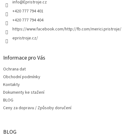
í
info
@
Epristroje.cz
+420 777 794 401
+420 777 794 404
https://www.facebook.com/http://fb.com/merici.pristroje/
epristroje.cz/
Informace pro Vás
Ochrana dat
Obchodní podmínky
Kontakty
Dokumenty ke stažení
BLOG
Ceny za dopravu / Způsoby doručení
BLOG