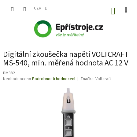
Přejít
na
CZK
NÁKUP
obsah
KOŠÍK
Digitální zkoušečka napětí VOLTCRAFT
MS-540, min. měřená hodnota AC 12 V
DM382
Průměrné
Neohodnoceno
Podrobnosti hodnocení
Značka:
Voltcraft
hodnocení
produktu
je
0,0
z
5
hvězdiček.