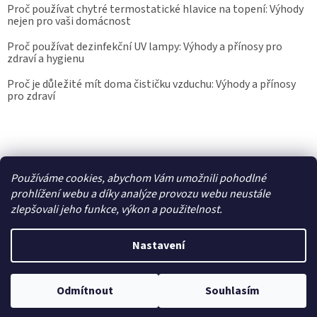
Proč používat chytré termostatické hlavice na topení: Výhody
nejen pro vaši domácnost
Proč používat dezinfekční UV lampy: Výhody a přínosy pro
zdraví a hygienu
Proč je důležité mít doma čističku vzduchu: Výhody a přínosy
pro zdraví
Kalibrace.info
meteostanice.cz
Používáme cookies, abychom Vám umožnili pohodlné
prohlížení webu a díky analýze provozu webu neustále
zlepšovali jeho funkce, výkon a použitelnost.
Vytvořil Shoptet
Nastavení
Copyright 2026
Epřístroje.cz
. Všechna práva vyhrazena.
Upravit
nastavení cookies
Odmítnout
Souhlasím