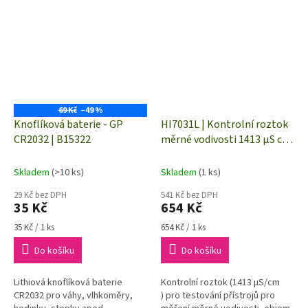
69 Kč
–49 %
Knoflíková baterie - GP
HI7031L | Kontrolní roztok
CR2032 | B15322
měrné vodivosti 1413 µS cm
- 500 ml
Skladem
(>10 ks)
Skladem
(1 ks)
29 Kč bez DPH
541 Kč bez DPH
35 Kč
654 Kč
Měrná
Měrná
35 Kč / 1 ks
654 Kč / 1 ks
cena:
cena:
Do košíku
Do košíku
Lithiová knoflíková baterie
Kontrolní roztok (1413 µS/cm
CR2032 pro váhy, vlhkoměry,
) pro testování přístrojů pro