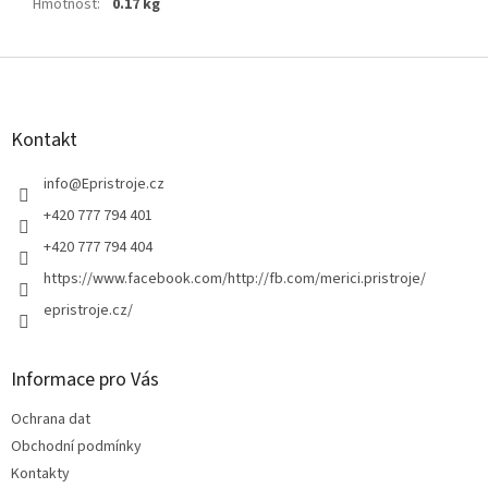
Hmotnost
:
0.17 kg
Z
á
p
a
Kontakt
t
í
info
@
Epristroje.cz
+420 777 794 401
+420 777 794 404
https://www.facebook.com/http://fb.com/merici.pristroje/
epristroje.cz/
Informace pro Vás
Ochrana dat
Obchodní podmínky
Kontakty