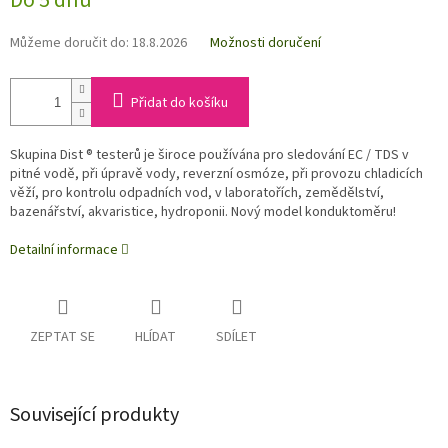
Do 5 dnů
Můžeme doručit do:
18.8.2026
Možnosti doručení
Přidat do košíku
Skupina Dist ® testerů je široce používána pro sledování EC / TDS v
pitné vodě, při úpravě vody, reverzní osmóze, při provozu chladicích
věží, pro kontrolu odpadních vod, v laboratořích, zemědělství,
bazenářství, akvaristice, hydroponii. Nový model konduktoměru!
Detailní informace
ZEPTAT SE
HLÍDAT
SDÍLET
Související produkty