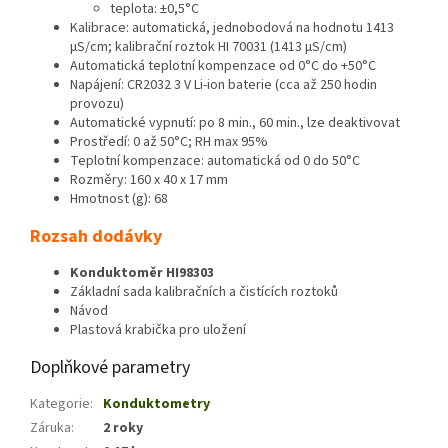
teplota: ±0,5°C
Kalibrace: automatická, jednobodová na hodnotu 1413
µS/cm; kalibrační roztok HI 70031 (1413 µS/cm)
Automatická teplotní kompenzace od 0°C do +50°C
Napájení: CR2032 3 V Li-ion baterie (cca až 250 hodin
provozu)
Automatické vypnutí: po 8 min., 60 min., lze deaktivovat
Prostředí: 0 až 50°C; RH max 95%
Teplotní kompenzace: automatická od 0 do 50°C
Rozměry: 160 x 40 x 17 mm
Hmotnost (g): 68
Rozsah dodávky
Konduktoměr HI98303
Základní sada kalibračních a čistících roztoků
Návod
Plastová krabička pro uložení
Doplňkové parametry
Kategorie
:
Konduktometry
Záruka
:
2 roky