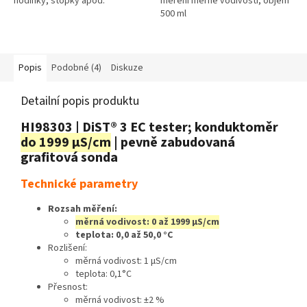
hodinky, stopky apod.
měření měrné vodivosti, objem
500 ml
Popis
Podobné (4)
Diskuze
Detailní popis produktu
HI98303 | DiST® 3 EC tester; konduktoměr
do 1999 µS/cm
| pevně zabudovaná
grafitová sonda
Technické parametry
Rozsah měření:
měrná vodivost: 0 až 1999 µS/cm
teplota: 0,0 až 50,0 °C
Rozlišení:
měrná vodivost: 1 µS/cm
teplota: 0,1°C
Přesnost:
měrná vodivost: ±2 %