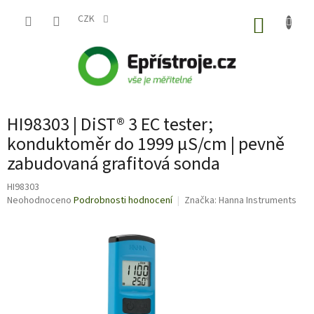
Přejít
na
CZK
NÁKUP
obsah
KOŠÍK
HI98303 | DiST® 3 EC tester;
konduktoměr do 1999 µS/cm | pevně
zabudovaná grafitová sonda
HI98303
Průměrné
Neohodnoceno
Podrobnosti hodnocení
Značka:
Hanna Instruments
hodnocení
produktu
je
0,0
z
5
hvězdiček.