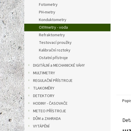
n
Fotometry
e
PH-metry
l
Konduktometry
OXYmetry - voda
Refraktometry
Testovací proužky
Kalibrační roztoky
Ostatní přístroje
DIGITÁLNÍ a MECHANICKÉ VÁHY
MULTIMETRY
REGULAČNÍ PŘÍSTROJE
TLAKOMĚRY
DETEKTORY
Popi
HODINY - ČASOVAČE
METEO PŘÍSTROJE
DŮM a ZAHRADA
Det
VYTÁPĚNÍ