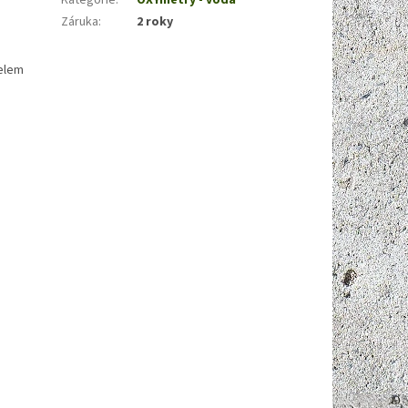
Kategorie
:
OXYmetry - voda
Záruka
:
2 roky
belem