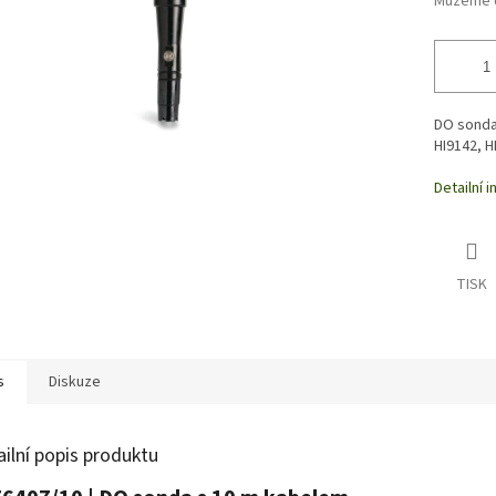
Můžeme d
DO sonda
HI9142, H
Detailní 
TISK
s
Diskuze
ailní popis produktu