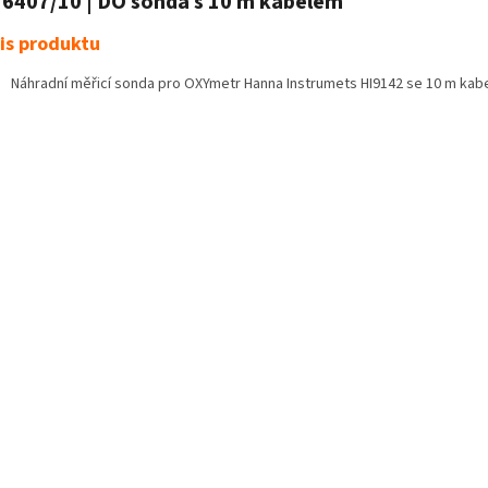
6407/10 | DO sonda s 10 m kabelem
is produktu
Náhradní měřicí sonda pro OXYmetr Hanna Instrumets HI9142 se 10 m ka