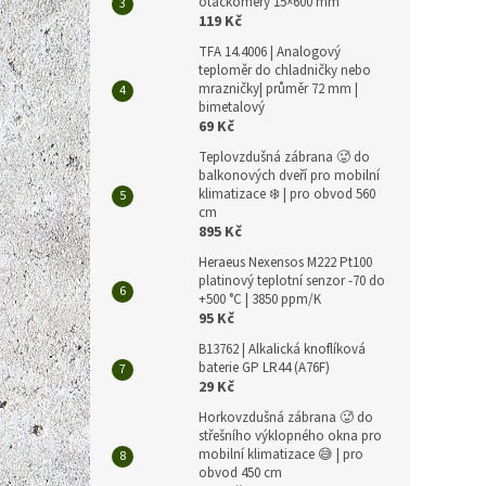
otáčkoměry 15×600 mm
119 Kč
TFA 14.4006 | Analogový
teploměr do chladničky nebo
mrazničky| průměr 72 mm |
bimetalový
69 Kč
Teplovzdušná zábrana 🥵 do
balkonových dveří pro mobilní
klimatizace ❄️ | pro obvod 560
cm
895 Kč
Heraeus Nexensos M222 Pt100
platinový teplotní senzor -70 do
+500 °C | 3850 ppm/K
95 Kč
B13762 | Alkalická knoflíková
baterie GP LR44 (A76F)
29 Kč
Horkovzdušná zábrana 🥵 do
střešního výklopného okna pro
mobilní klimatizace 😅 | pro
obvod 450 cm