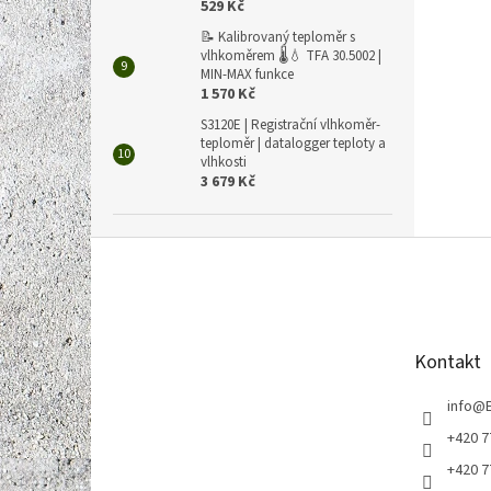
529 Kč
📝 Kalibrovaný teploměr s
vlhkoměrem 🌡️💧 TFA 30.5002 |
MIN-MAX funkce
1 570 Kč
S3120E | Registrační vlhkoměr-
teploměr | datalogger teploty a
vlhkosti
3 679 Kč
Z
á
p
a
t
Kontakt
í
info
@
+420 7
+420 7