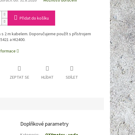
oručit do:
31.8.2026
Možnosti doručení
Přidat do košíku
 s 2 m kabelem. Doporučujeme použít s přístrojem
I5421 a HI2400.
informace
ZEPTAT SE
HLÍDAT
SDÍLET
Doplňkové parametry