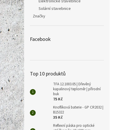
Elektronické stavebnice
Solární stavebnice
Značky
Facebook
Top 10 produktů
TFA 12.1003.05 | Dřevěný
kapalinový teploměr | přírodní
buk
75 Kč
Knoflíková baterie - GP CR2032 |
B15322
35 Kč
Reflexní páska pro optické