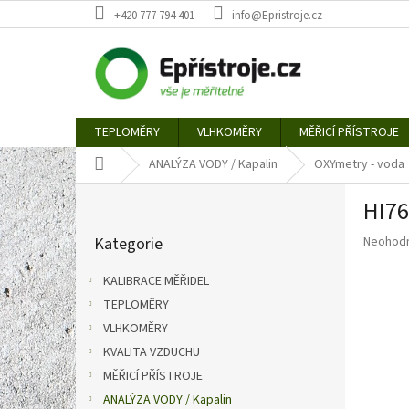
Přejít
+420 777 794 401
info@Epristroje.cz
na
obsah
TEPLOMĚRY
VLHKOMĚRY
MĚŘICÍ PŘÍSTROJE
Domů
ANALÝZA VODY / Kapalin
OXYmetry - voda
P
HI76
o
Přeskočit
s
Průměr
Kategorie
Neohod
kategorie
t
hodnoce
r
produkt
KALIBRACE MĚŘIDEL
a
je
TEPLOMĚRY
n
0,0
z
VLHKOMĚRY
n
5
í
KVALITA VZDUCHU
hvězdič
p
MĚŘICÍ PŘÍSTROJE
a
ANALÝZA VODY / Kapalin