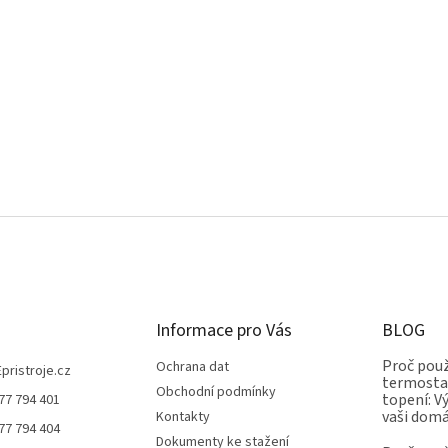
Informace pro Vás
BLOG
Proč použ
Ochrana dat
Epristroje.cz
termostat
Obchodní podmínky
topení: V
77 794 401
vaši dom
Kontakty
77 794 404
Dokumenty ke stažení