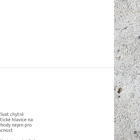
ívat chytré
ické hlavice na
ýhody nejen pro
ácnost