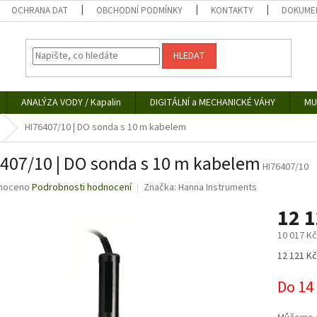
OCHRANA DAT
OBCHODNÍ PODMÍNKY
KONTAKTY
DOKUMEN
HLEDAT
ANALÝZA VODY / Kapalin
DIGITÁLNÍ a MECHANICKÉ VÁHY
MU
HI76407/10 | DO sonda s 10 m kabelem
407/10 | DO sonda s 10 m kabelem
HI76407/10
né
noceno
Podrobnosti hodnocení
Značka:
Hanna Instruments
ní
12 
u
10 017 K
Měrná
12 121 Kč
cena:
ek.
Do 14