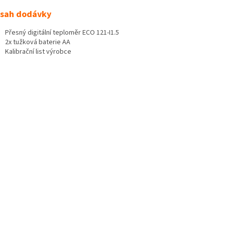
sah dodávky
Přesný digitální teploměr ECO 121-I1.5
2x tužková baterie AA
Kalibrační list výrobce