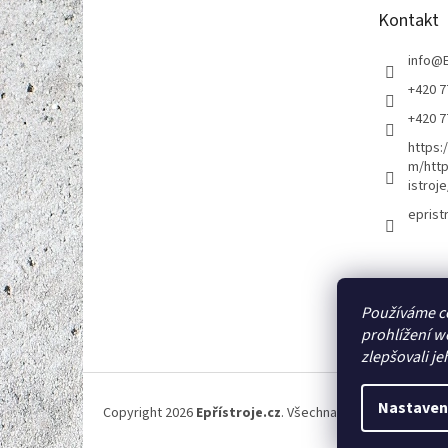
t
Kontakt
í
info
@
+420 7
+420 7
https:
m/http
istroje
eprist
Používáme c
prohlížení w
zlepšovali je
Nastaven
Copyright 2026
Epřístroje.cz
. Všechna práva vyhrazena.