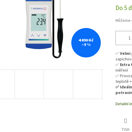
cena:
Do 5 
Můžeme d
4 890 Kč
–9 %
✅
Velmi
zapichov
✅
Extra 
měření
✅ Provozn
teplotě +
✅ Ideáln
potravin
Detailní 
TISK