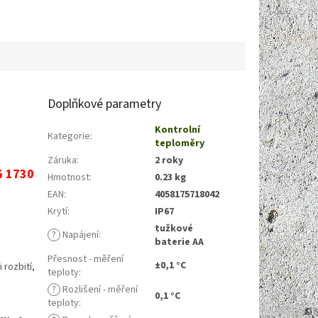
Doplňkové parametry
Kontrolní
Kategorie
:
teploměry
Záruka
:
2 roky
G 1730
Hmotnost
:
0.23 kg
EAN
:
4058175718042
Krytí
:
IP67
tužkové
?
Napájení
:
baterie AA
Přesnost - měření
±0,1 °C
 rozbití,
teploty
:
?
Rozlišení - měření
0,1 °C
teploty
: