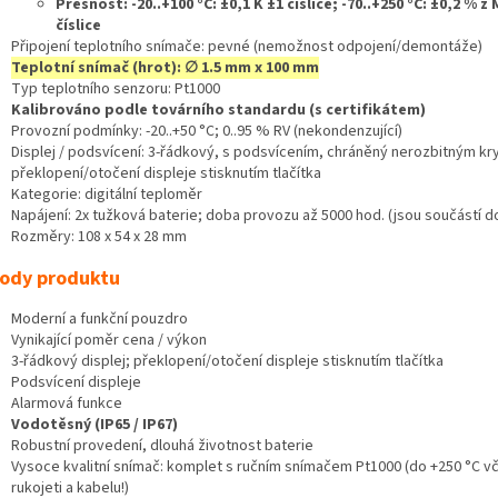
Přesnost: -20..+100 °C: ±0,1 K ±1 číslice; -70..+250 °C: ±0,2 % z
číslice
Připojení teplotního snímače: pevné (nemožnost odpojení/demontáže)
Teplotní snímač (hrot): ∅ 1.5 mm x 100 mm
Typ teplotního senzoru: Pt1000
Kalibrováno podle továrního standardu (s certifikátem)
Provozní podmínky: -20..+50 °C; 0..95 % RV (nekondenzující)
Displej / podsvícení: 3-řádkový, s podsvícením, chráněný nerozbitným kr
překlopení/otočení displeje stisknutím tlačítka
Kategorie: digitální teploměr
Napájení: 2x tužková baterie; doba provozu až 5000 hod. (jsou součástí 
Rozměry: 108 x 54 x 28 mm
ody produktu
Moderní a funkční pouzdro
Vynikající poměr cena / výkon
3-řádkový displej; překlopení/otočení displeje stisknutím tlačítka
Podsvícení displeje
Alarmová funkce
Vodotěsný (IP65 / IP67)
Robustní provedení, dlouhá životnost baterie
Vysoce kvalitní snímač: komplet s ručním snímačem Pt1000 (do +250 °C v
rukojeti a kabelu!)