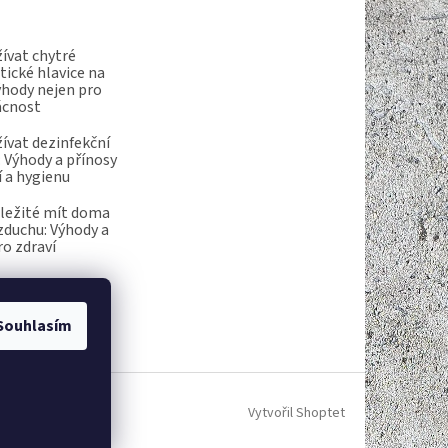
ívat chytré
ické hlavice na
ýhody nejen pro
ácnost
ívat dezinfekční
 Výhody a přínosy
í a hygienu
ůležité mít doma
vzduchu: Výhody a
ro zdraví
Souhlasím
Vytvořil Shoptet