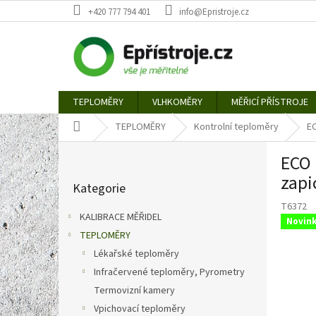
Přejít
+420 777 794 401
info@Epristroje.cz
na
obsah
TEPLOMĚRY
VLHKOMĚRY
MĚŘICÍ PŘÍSTROJE
Domů
TEPLOMĚRY
Kontrolní teploměry
EC
P
ECO 
o
Přeskočit
s
zap
Kategorie
kategorie
t
T6372
r
KALIBRACE MĚŘIDEL
Novin
a
TEPLOMĚRY
n
Lékařské teploměry
n
í
Infračervené teploměry, Pyrometry
p
Termovizní kamery
a
Vpichovací teploměry