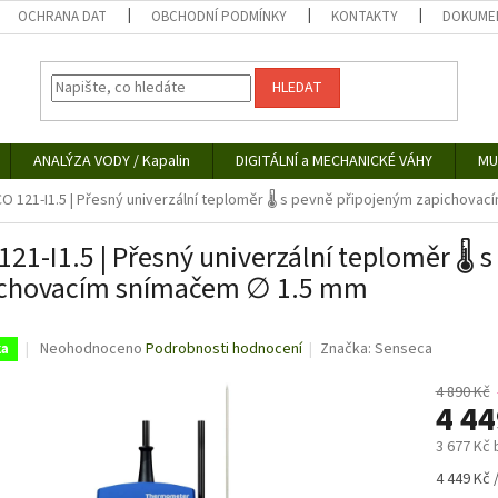
OCHRANA DAT
OBCHODNÍ PODMÍNKY
KONTAKTY
DOKUMEN
HLEDAT
ANALÝZA VODY / Kapalin
DIGITÁLNÍ a MECHANICKÉ VÁHY
MU
O 121-I1.5 | Přesný univerzální teploměr 🌡️ s pevně připojeným zapichov
121-I1.5 | Přesný univerzální teploměr 🌡️
ichovacím snímačem ∅ 1.5 mm
Průměrné
Neohodnoceno
Podrobnosti hodnocení
Značka:
Senseca
ka
hodnocení
produktu
4 890 Kč
4 4
je
0,0
3 677 Kč
z
5
Měrná
4 449 Kč /
hvězdiček.