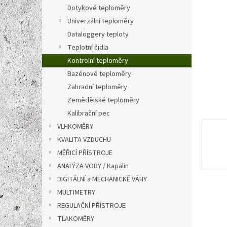
n
Dotykové teploměry
e
Univerzální teploměry
l
Dataloggery teploty
Teplotní čidla
Kontrolní teploměry
Bazénové teploměry
Zahradní teploměry
Zemědělské teploměry
Kalibrační pec
VLHKOMĚRY
KVALITA VZDUCHU
MĚŘICÍ PŘÍSTROJE
ANALÝZA VODY / Kapalin
DIGITÁLNÍ a MECHANICKÉ VÁHY
MULTIMETRY
REGULAČNÍ PŘÍSTROJE
TLAKOMĚRY