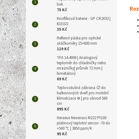
buk
Roz
75 Kč
Knoflíková baterie - GP CR2032 |
B15322
35 Kč
Reflexní páska pro optické
otáčkoměry 15×600 mm
119 Kč
TFA 14.4006 | Analogový
teploměr do chladničky nebo
mrazničky| průměr 72 mm |
bimetalový
69 Kč
Teplovzdušná zábrana 🥵 do
balkonových dveří pro mobilní
klimatizace ❄️ | pro obvod 560
cm
895 Kč
Heraeus Nexensos M222 Pt100
platinový teplotní senzor -70 do
+500 °C | 3850 ppm/K
95 Kč