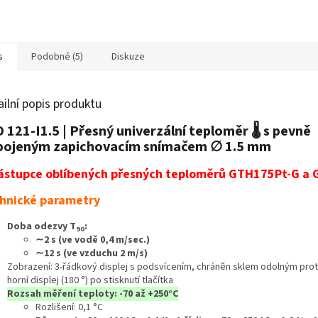
s
Podobné (5)
Diskuze
ailní popis produktu
 121-I1.5 | Přesný univerzální teploměr 🌡️ s pevně
ipojeným zapichovacím snímačem ∅ 1.5 mm
Nástupce oblíbených přesných teploměrů GTH175Pt-G a 
hnické parametry
Doba odezvy T
:
90
∼2 s (ve vodě 0,4 m/sec.)
∼12 s (ve vzduchu 2 m/s)
Zobrazení: 3-řádkový displej s podsvícením, chráněn sklem odolným proti
horní displej (180 °) po stisknutí tlačítka
Rozsah měření teploty: -70 až +250°C
Rozlišení: 0,1 °C