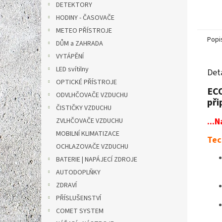
DETEKTORY
HODINY - ČASOVAČE
METEO PŘÍSTROJE
Popi
DŮM a ZAHRADA
VYTÁPĚNÍ
LED svítilny
Det
OPTICKÉ PŘÍSTROJE
ECO
ODVLHČOVAČE VZDUCHU
př
ČISTIČKY VZDUCHU
...
ZVLHČOVAČE VZDUCHU
MOBILNÍ KLIMATIZACE
Tec
OCHLAZOVAČE VZDUCHU
BATERIE | NAPÁJECÍ ZDROJE
AUTODOPLŇKY
ZDRAVÍ
PŘÍSLUŠENSTVÍ
COMET SYSTEM