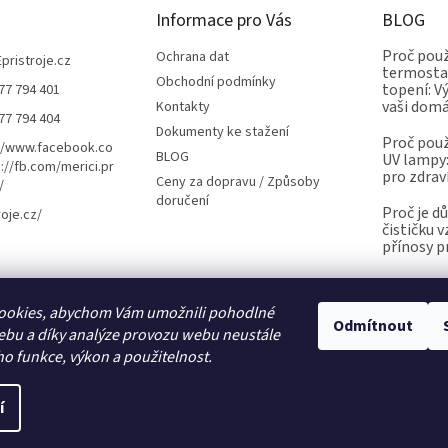
Informace pro Vás
BLOG
Proč použ
Ochrana dat
Epristroje.cz
termostat
Obchodní podmínky
topení: V
77 794 401
vaši dom
Kontakty
77 794 404
Dokumenty ke stažení
Proč použ
//www.facebook.co
BLOG
UV lampy:
://fb.com/merici.pr
pro zdrav
Ceny za dopravu / Způsoby
/
doručení
Proč je d
roje.cz/
čističku 
přínosy p
ookies, abychom Vám umožnili pohodlné
Kalibrace.info
meteostanice.cz
Odmítnout
ebu a díky analýze provozu webu neustále
ho funkce, výkon a použitelnost.
í
Upravit nastavení cookies