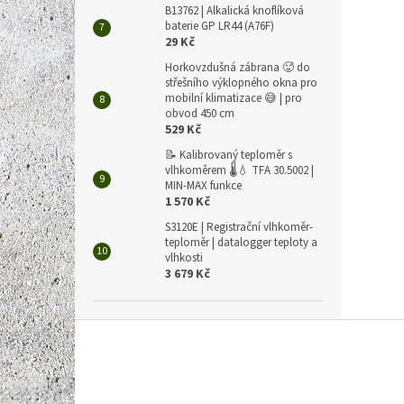
B13762 | Alkalická knoflíková
baterie GP LR44 (A76F)
29 Kč
Horkovzdušná zábrana 🥵 do
střešního výklopného okna pro
mobilní klimatizace 😅 | pro
obvod 450 cm
529 Kč
📝 Kalibrovaný teploměr s
vlhkoměrem 🌡️💧 TFA 30.5002 |
MIN-MAX funkce
1 570 Kč
S3120E | Registrační vlhkoměr-
teploměr | datalogger teploty a
vlhkosti
3 679 Kč
Z
á
p
a