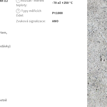
?
Rozsah - měření
 MH ±2
-70 až +250 °C
teploty
:
?
Typy měřicích
Pt1000
čidel
:
Zvuková signalizace
:
ANO
ytem,
dodávky)
četně