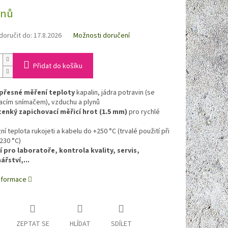
dnů
oručit do:
17.8.2026
Možnosti doručení
Přidat do košíku
 přesné měření teploty
kapalin, jádra potravin (se
acím snímačem), vzduchu a plynů
tenký zapichovací měřicí hrot (1.5 mm)
pro rychlé
í teplota rukojeti a kabelu do +250 °C (trvalé použití při
230 °C)
í pro laboratoře, kontrola kvality, servis,
ářství,...
informace
ZEPTAT SE
HLÍDAT
SDÍLET