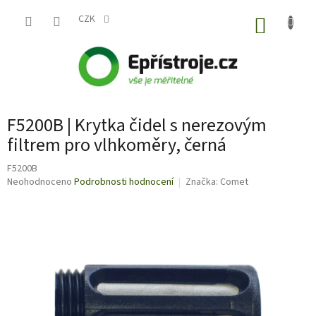
Přejít
na
CZK
NÁKUP
obsah
KOŠÍK
F5200B | Krytka čidel s nerezovým
filtrem pro vlhkoměry, černá
F5200B
Průměrné
Neohodnoceno
Podrobnosti hodnocení
Značka:
Comet
hodnocení
produktu
je
0,0
z
5
hvězdiček.