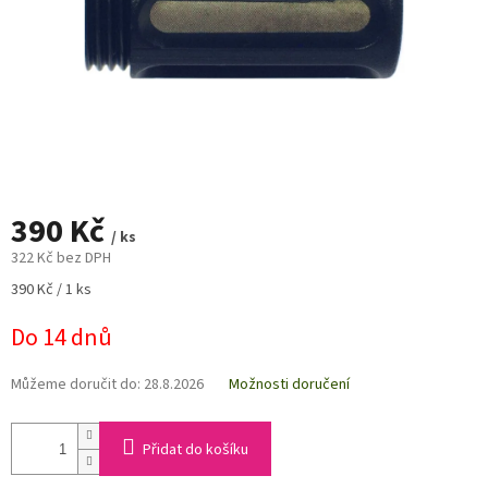
390 Kč
/ ks
322 Kč bez DPH
Měrná
390 Kč / 1 ks
cena:
Do 14 dnů
Můžeme doručit do:
28.8.2026
Možnosti doručení
Přidat do košíku