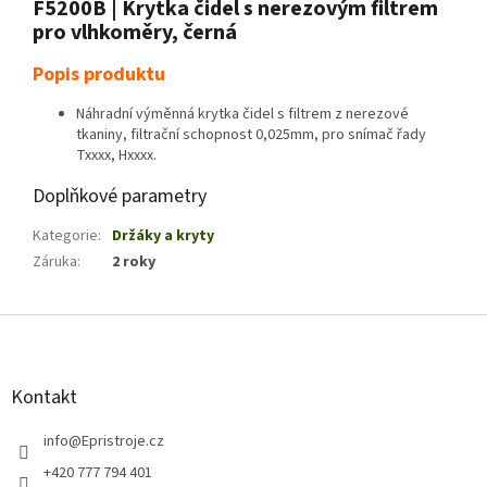
F5200B | Krytka čidel s nerezovým filtrem
pro vlhkoměry, černá
Popis produktu
Náhradní výměnná krytka čidel s filtrem z nerezové
tkaniny, filtrační schopnost 0,025mm, pro snímač řady
Txxxx, Hxxxx.
Doplňkové parametry
Kategorie
:
Držáky a kryty
Záruka
:
2 roky
Z
á
p
a
Kontakt
t
í
info
@
Epristroje.cz
+420 777 794 401