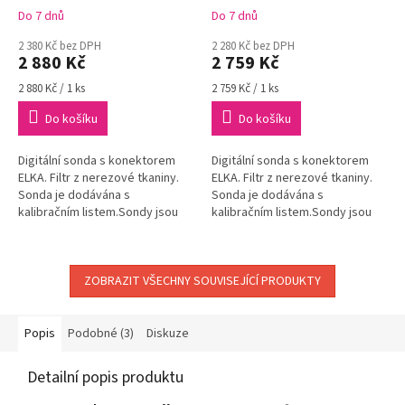
1 m
konektor ELKA
Do 7 dnů
Do 7 dnů
2 380 Kč bez DPH
2 280 Kč bez DPH
2 880 Kč
2 759 Kč
Měrná
Měrná
2 880 Kč / 1 ks
2 759 Kč / 1 ks
cena:
cena:
Do košíku
Do košíku
Digitální sonda s konektorem
Digitální sonda s konektorem
ELKA. Filtr z nerezové tkaniny.
ELKA. Filtr z nerezové tkaniny.
Sonda je dodávána s
Sonda je dodávána s
kalibračním listem.Sondy jsou
kalibračním listem.Sondy jsou
zaměnitelné bez nutnosti
zaměnitelné bez nutnosti
kalibrace s konkrétním
kalibrace s konkrétním
přístrojem a bez...
přístrojem a bez...
ZOBRAZIT VŠECHNY SOUVISEJÍCÍ PRODUKTY
Popis
Podobné (3)
Diskuze
Detailní popis produktu