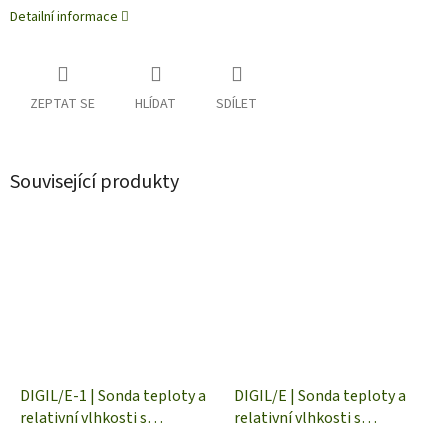
Detailní informace
ZEPTAT SE
HLÍDAT
SDÍLET
Související produkty
DIGIL/E-1 | Sonda teploty a
DIGIL/E | Sonda teploty a
relativní vlhkosti s
relativní vlhkosti s
digitálním výstupem, kabel
digitálním výstupem,