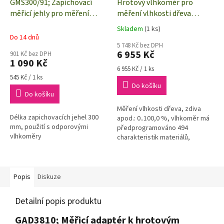
GMS300/91; Zapichovací
Hrotový vlhkoměr pro
měřicí jehly pro měření
měření vlhkosti dřeva
vlhkosti sypkých materiálů
Greisinger GMH3810
Skladem
(1 ks)
Průměrné
Do 14 dnů
hodnocení
5 748 Kč bez DPH
produktu
6 955 Kč
901 Kč bez DPH
je
1 090 Kč
5,0
Měrná
6 955 Kč / 1 ks
Měrná
cena:
z
545 Kč / 1 ks
cena:
Do košíku
5
Do košíku
hvězdiček.
Měření vlhkosti dřeva, zdiva
Délka zapichovacích jehel 300
apod.: 0..100,0 %, vlhkoměr má
mm, použití s odporovými
předprogramováno 494
vlhkoměry
charakteristik materiálů,
automatická teplotní
kompenzace, možnost
dokoupit měřicí a kabel a...
Popis
Diskuze
Detailní popis produktu
GAD3810; Měřicí adaptér k hrotovým