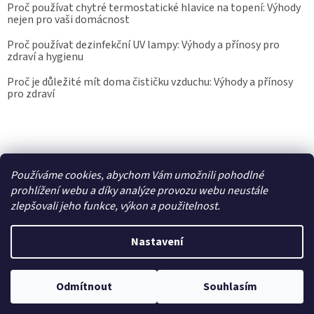
Proč používat chytré termostatické hlavice na topení: Výhody
nejen pro vaši domácnost
Proč používat dezinfekční UV lampy: Výhody a přínosy pro
zdraví a hygienu
Proč je důležité mít doma čističku vzduchu: Výhody a přínosy
pro zdraví
Kalibrace.info
meteostanice.cz
Používáme cookies, abychom Vám umožnili pohodlné
prohlížení webu a díky analýze provozu webu neustále
zlepšovali jeho funkce, výkon a použitelnost.
Vytvořil Shoptet
Nastavení
Copyright 2026
Epřístroje.cz
. Všechna práva vyhrazena.
Upravit
nastavení cookies
Odmítnout
Souhlasím