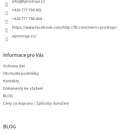
í
info
@
Epristroje.cz
+420 777 794 401
+420 777 794 404
https://www.facebook.com/http://fb.com/merici.pristroje/
epristroje.cz/
Informace pro Vás
Ochrana dat
Obchodní podmínky
Kontakty
Dokumenty ke stažení
BLOG
Ceny za dopravu / Způsoby doručení
BLOG