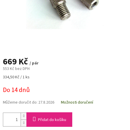
669 Kč
/ pár
553 Kč bez DPH
Měrná
334,50 Kč / 1 ks
cena:
Do 14 dnů
Můžeme doručit do:
27.8.2026
Možnosti doručení
Přidat do košíku