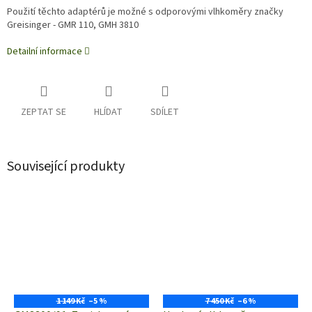
Použití těchto adaptérů je možné s odporovými vlhkoměry značky
Greisinger - GMR 110, GMH 3810
Detailní informace
ZEPTAT SE
HLÍDAT
SDÍLET
Související produkty
1 149 Kč
–5 %
7 450 Kč
–6 %