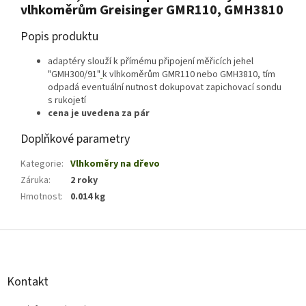
vlhkoměrům Greisinger GMR110, GMH3810
Popis produktu
adaptéry slouží k přímému připojení měřicích jehel
"GMH300/91"
k vlhkoměrům GMR110 nebo GMH3810, tím
odpadá eventuální nutnost dokupovat zapichovací sondu
s rukojetí
cena je uvedena za pár
Doplňkové parametry
Kategorie
:
Vlhkoměry na dřevo
Záruka
:
2 roky
Hmotnost
:
0.014 kg
Z
á
p
a
Kontakt
t