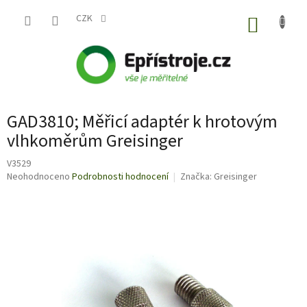
Přejít
na
CZK
NÁKUP
obsah
KOŠÍK
GAD3810; Měřicí adaptér k hrotovým
vlhkoměrům Greisinger
V3529
Průměrné
Neohodnoceno
Podrobnosti hodnocení
Značka:
Greisinger
hodnocení
produktu
je
0,0
z
5
hvězdiček.