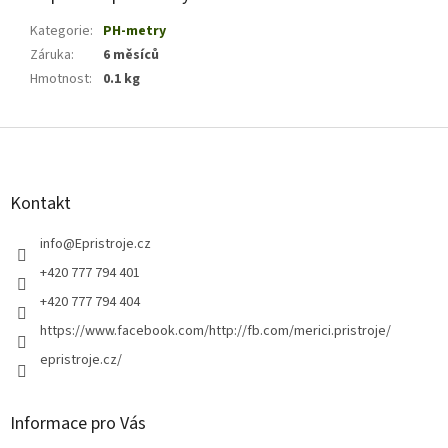
Kategorie
:
PH-metry
Záruka
:
6 měsíců
Hmotnost
:
0.1 kg
Z
á
p
a
Kontakt
t
í
info
@
Epristroje.cz
+420 777 794 401
+420 777 794 404
https://www.facebook.com/http://fb.com/merici.pristroje/
epristroje.cz/
Informace pro Vás