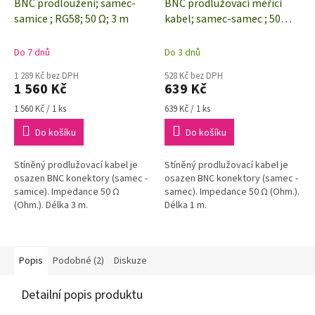
BNC prodloužení; samec-
BNC prodlužovací měřicí
samice ; RG58; 50 Ω; 3 m
kabel; samec-samec ; 50
Ohm.; 1 m
Do 7 dnů
Do 3 dnů
1 289 Kč bez DPH
528 Kč bez DPH
1 560 Kč
639 Kč
Měrná
Měrná
1 560 Kč / 1 ks
639 Kč / 1 ks
cena:
cena:
Do košíku
Do košíku
Stíněný prodlužovací kabel je
Stíněný prodlužovací kabel je
osazen BNC konektory (samec -
osazen BNC konektory (samec -
samice). Impedance 50 Ω
samec). Impedance 50 Ω (Ohm.).
(Ohm.). Délka 3 m.
Délka 1 m.
Popis
Podobné (2)
Diskuze
Detailní popis produktu