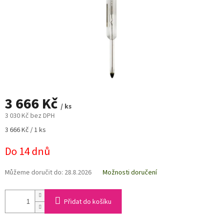
3 666 Kč
/ ks
3 030 Kč bez DPH
Měrná
3 666 Kč / 1 ks
cena:
Do 14 dnů
Můžeme doručit do:
28.8.2026
Možnosti doručení
Přidat do košíku