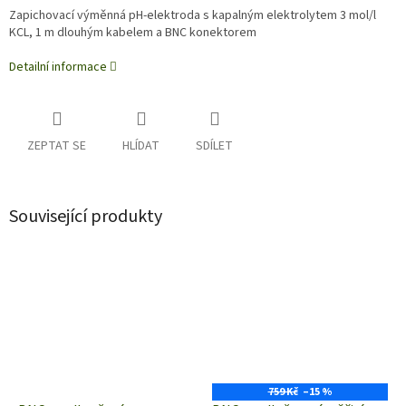
Zapichovací výměnná pH-elektroda s kapalným elektrolytem 3 mol/l
KCL, 1 m dlouhým kabelem a BNC konektorem
Detailní informace
ZEPTAT SE
HLÍDAT
SDÍLET
Související produkty
759 Kč
–15 %