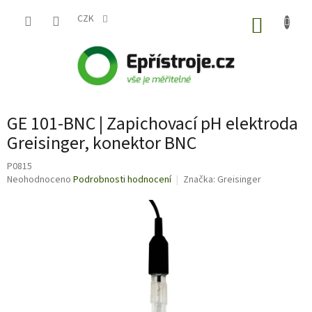
Přejít
na
CZK
NÁKUP
obsah
KOŠÍK
GE 101-BNC | Zapichovací pH elektroda
Greisinger, konektor BNC
P0815
Průměrné
Neohodnoceno
Podrobnosti hodnocení
Značka:
Greisinger
hodnocení
produktu
je
0,0
z
5
hvězdiček.