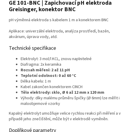
GE 101-BNC | Zapichovací pH elektroda
Greisinger, konektor BNC
pH výměnná elektroda s kabelem 1 m a konektorem BNC
Aplikace: univerzální elektroda, analýza prostředí, bazén,
akvárium, úprava vody, atd.
Technické specifikace
Elektrolyt: 3 mol/l KCL, znovu naplnitelné
Diafragma: 2x keramika
Rozsah měření: 2 až 11 pH
Teplotní odolnost: 0 až 60 °C
Délka kabelu: 1 m
Kabel zakončen konektorem CINCH
Tělo elektrody: sklo, Ø 6 až 12 mm x 120 mm
Výhody: díky malému průměru špičky (Ø 6mm) lze měřit i
maloobjemové vzorky
Kapalný elektrolyt umožňuje velice rychlou reakci při měření a v
případě jeho znečištění, může být v elektrodě vyměněn.
Doplňkové parametry