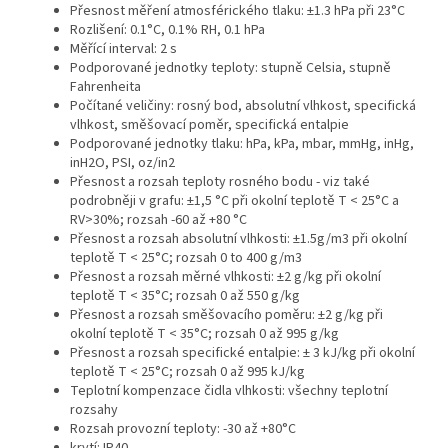
Přesnost měření atmosférického tlaku: ±1.3 hPa při 23°C
Rozlišení: 0.1°C, 0.1% RH, 0.1 hPa
Měřící interval: 2 s
Podporované jednotky teploty: stupně Celsia, stupně
Fahrenheita
Počítané veličiny: rosný bod, absolutní vlhkost, specifická
vlhkost, směšovací poměr, specifická entalpie
Podporované jednotky tlaku: hPa, kPa, mbar, mmHg, inHg,
inH2O, PSI, oz/in2
Přesnost a rozsah teploty rosného bodu - viz také
podrobněji v grafu: ±1,5 °C při okolní teplotě T < 25°C a
RV>30%; rozsah -60 až +80 °C
Přesnost a rozsah absolutní vlhkosti: ±1.5g/m3 při okolní
teplotě T < 25°C; rozsah 0 to 400 g/m3
Přesnost a rozsah měrné vlhkosti: ±2 g/kg při okolní
teplotě T < 35°C; rozsah 0 až 550 g/kg
Přesnost a rozsah směšovacího poměru: ±2 g/kg při
okolní teplotě T < 35°C; rozsah 0 až 995 g/kg
Přesnost a rozsah specifické entalpie: ± 3 kJ/kg při okolní
teplotě T < 25°C; rozsah 0 až 995 kJ/kg
Teplotní kompenzace čidla vlhkosti: všechny teplotní
rozsahy
Rozsah provozní teploty: -30 až +80°C
krytí: IP40