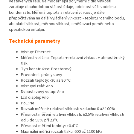
vestavěných relé. Nejmodernější polymerní čidlo vlhkosti
zaručuje dlouhodobou stálost údaje, odolnost vůči vodnímu
kondenzátu. Měřená teplota a relativní vlhkost je dále
přepočítávána na další vyjádření vlhkosti - teplotu rosného bodu,
absolutní vlhkost, měrnou vlhkost, směšovací poměr nebo
specifickou entalpii.
Technické parametry
Výstup: Ethernet
Měřená veličina: Teplota + relativní vlhkost + atmosférický
tlak
Typ konstrukce: Prostorový
Provedení: průmyslový
Rozsah teploty: -30 až 80 °C
Výstupní relé: Ano
Dvoustavový vstup: Ano
Lcd displej: Ano
PoE: Ne
Rozsah měřené relativní vlhkosti vzduchu: 0 až 100%
Přesnost měření relativní vlhkosti: ±2.5% relativní vlhkosti
od 5 do 95% při 23°C
Přesnost měření teploty: ±0.4°C
Maximální měřící rozsah tlaku: 600 až 1100 hPa