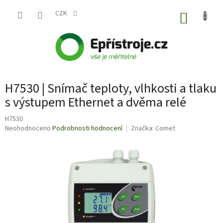
Přejít
na
CZK
NÁKUP
obsah
KOŠÍK
H7530 | Snímač teploty, vlhkosti a tlaku
s výstupem Ethernet a dvěma relé
H7530
Průměrné
Neohodnoceno
Podrobnosti hodnocení
Značka:
Comet
hodnocení
produktu
je
0,0
z
5
hvězdiček.