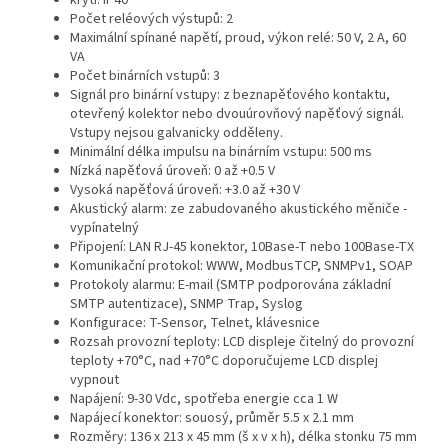
Počet reléových výstupů: 2
Maximální spínané napětí, proud, výkon relé: 50 V, 2 A, 60
VA
Počet binárních vstupů: 3
Signál pro binární vstupy: z beznapěťového kontaktu,
otevřený kolektor nebo dvouúrovňový napěťový signál.
Vstupy nejsou galvanicky odděleny.
Minimální délka impulsu na binárním vstupu: 500 ms
Nízká napěťová úroveň: 0 až +0.5 V
Vysoká napěťová úroveň: +3.0 až +30 V
Akustický alarm: ze zabudovaného akustického měniče -
vypínatelný
Připojení: LAN RJ-45 konektor, 10Base-T nebo 100Base-TX
Komunikační protokol: WWW, ModbusTCP, SNMPv1, SOAP
Protokoly alarmu: E-mail (SMTP podporována základní
SMTP autentizace), SNMP Trap, Syslog
Konfigurace: T-Sensor, Telnet, klávesnice
Rozsah provozní teploty: LCD displeje čitelný do provozní
teploty +70°C, nad +70°C doporučujeme LCD displej
vypnout
Napájení: 9-30 Vdc, spotřeba energie cca 1 W
Napájecí konektor: souosý, průměr 5.5 x 2.1 mm
Rozměry: 136 x 213 x 45 mm (š x v x h), délka stonku 75 mm