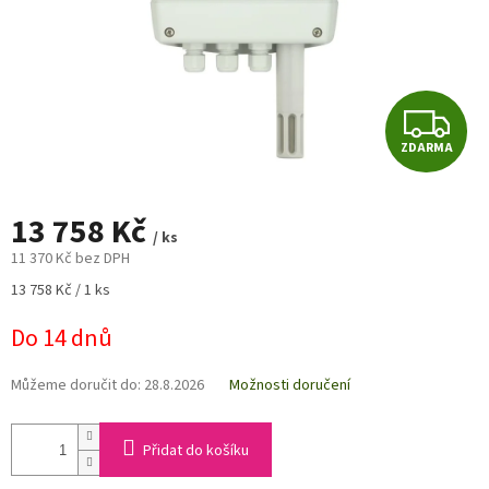
Z
ZDARMA
D
A
13 758 Kč
/ ks
R
11 370 Kč bez DPH
Měrná
13 758 Kč / 1 ks
M
cena:
Do 14 dnů
A
Můžeme doručit do:
28.8.2026
Možnosti doručení
Přidat do košíku