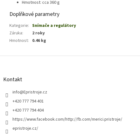
Hmotnost: cca 360 g
Doplňkové parametry
Kategorie
:
Snímače a regulátory
Záruka
:
2 roky
Hmotnost
:
0.46 kg
Z
á
p
a
Kontakt
t
í
info
@
Epristroje.cz
+420 777 794 401
+420 777 794 404
https://www.facebook.com/http://fb.com/merici.pristroje/
epristroje.cz/