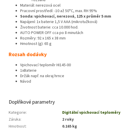
Materiál: nerezová ocel
Pracovní prostředí: -10 až 50°C, max. RH 95%
Sonda: vpichovací, nerezová, 125 x průměr 5 mm
Napájení: 1x baterie 1,5 V AAA (mikrotužková)
Životnost baterie: cca 10.000 hod.
AUTO POWER OFF cca po 8 minutách
Rozměry: 92 x 165 x 38 mm
Hmotnost (g): 65 g
Rozsah dodávky
Vpichovací teploměr HI145-00
1xBaterie
Držák např. na okraj hrnce
Návod
Doplňkové parametry
Kategorie
:
Digitální vpichovací teploměry
Záruka
:
2 roky
Hmotnost
:
0.165 kg