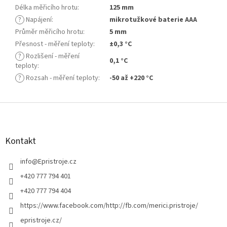
Délka měřicího hrotu
:
125 mm
?
Napájení
:
mikrotužkové baterie AAA
Průměr měřicího hrotu
:
5 mm
Přesnost - měření teploty
:
±0,3 °C
?
Rozlišení - měření
0,1 °C
teploty
:
?
Rozsah - měření teploty
:
-50 až +220 °C
Z
á
p
a
Kontakt
t
í
info
@
Epristroje.cz
+420 777 794 401
+420 777 794 404
https://www.facebook.com/http://fb.com/merici.pristroje/
epristroje.cz/