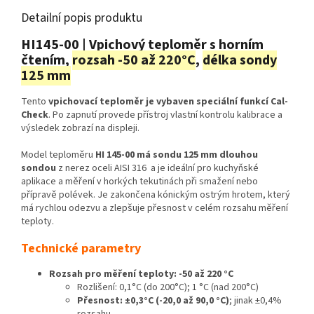
Detailní popis produktu
HI145-00 | Vpichový teploměr s horním
čtením,
rozsah -50 až 220°C
,
délka sondy
125 mm
Tento
vpichovací teploměr je vybaven speciální funkcí Cal-
Check
. Po zapnutí provede přístroj vlastní kontrolu kalibrace a
výsledek zobrazí na displeji.
Model teploměru
HI 145-00 má sondu 125 mm dlouhou
sondou
z nerez oceli AISI 316 a je ideální pro kuchyňské
aplikace a měření v horkých tekutinách při smažení nebo
přípravě polévek. Je zakončena kónickým ostrým hrotem, který
má rychlou odezvu a zlepšuje přesnost v celém rozsahu měření
teploty.
Technické parametry
Rozsah pro měření teploty: -50 až 220 °C
Rozlišení: 0,1°C (do 200°C); 1 °C (nad 200°C)
Přesnost: ±0,3°C (-20,0 až 90,0 °C)
; jinak ±0,4%
rozsahu