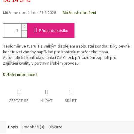
Do 14 dnů
Můžeme doručit do:
31.8.2026
Možnosti doručení
Přidat do košíku
Teploměr ve tvaru T s velkým displejem a robustní sondou. Díky pevné
konstrukci vhodný například pro kontrolu mraženého masa.
Automatická kontrola s funkcí Cal Check při každém zapnutí pro
zajištění kvality v potravinářském provozu.
Detailní informace
ZEPTAT SE
HLÍDAT
SDÍLET
Popis
Podobné (3)
Diskuze