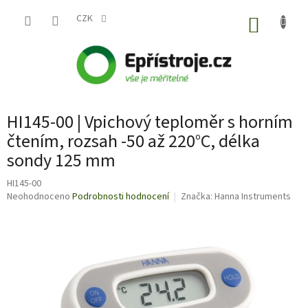
Přejít
na
CZK
NÁKUP
obsah
KOŠÍK
HI145-00 | Vpichový teploměr s horním
čtením, rozsah -50 až 220°C, délka
sondy 125 mm
HI145-00
Průměrné
Neohodnoceno
Podrobnosti hodnocení
Značka:
Hanna Instruments
hodnocení
produktu
je
0,0
z
5
hvězdiček.