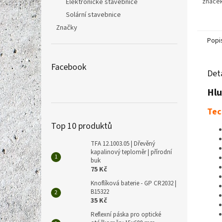
značek
Elektronické stavebnice
průmě
Solární stavebnice
Značky
Popi
Facebook
Det
Hlu
Tec
Top 10 produktů
TFA 12.1003.05 | Dřevěný
kapalinový teploměr | přírodní
buk
75 Kč
Knoflíková baterie - GP CR2032 |
B15322
35 Kč
Reflexní páska pro optické