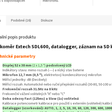
 s odpovídajícím
mikrofonu.
cm až do 1
rem mikrofonu
je nastavit
s
Podobné (16)
Diskuze
ailní popis produktu
koměr Extech SDL600, datalogger, záznam na SD 
hnické parametry
Displej 52 x 38 mm
(2 x 1,5 ")
podsvícený LCD
Indikátory stavu: mimo rozsah (----) a nízký stav baterie
Mikrofon 12,7 mm (0,5 ")
, elektretový kondenzátorový mikrofon
Měřicí jednotky: dB (Decibely)
Měřicí rozsah: Automatické nebo ruční přepínání rozsahů (30-80, 50-100 a 
Frekvenční rozsah 31.5Hz na 8 kHz
Frekvenční vážení volitelných "A" nebo "C"
Doba odezvy Fast (125ms) a Slow (1s) volitelná
Kalibrace potenciometr kalibrace pro použití s externím (volitelné) kalibr
Datalogger (vzorkování): AUTO, 1, 2, 5, 10, 30, 60, 120, 300, 600, 1800