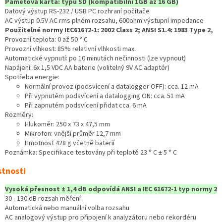
Paměťová karta: typu SD (kompatibilní 1GB až 16 GB)
Datový výstup RS-232 / USB PC rozhraní počítače
AC výstup 0.5V AC rms plném rozsahu, 600ohm výstupní impedance
Použitelné normy IEC61672-1: 2002 Class 2; ANSI S1.4: 1983 Type 2,
Provozní teplota: 0 až 50 ° C
Provozní vlhkost: 85% relativní vlhkosti max.
Automatické vypnutí: po 10 minutách nečinnosti (lze vypnout)
Napájení: 6x 1,5 VDC AA baterie (volitelný 9V AC adaptér)
Spotřeba energie:
Normální provoz (podsvícení a datalogger OFF): cca. 12 mA
Při vypnutém podsvícení a datalogging ON: cca. 51 mA
Při zapnutém podsvícení přidat cca. 6 mA
Rozměry:
Hlukoměr: 250 x 73 x 47,5 mm
Mikrofon: vnější průměr 12,7 mm
Hmotnost 428 g včetně baterií
Poznámka: Specifikace testovány při teplotě 23 ° C ± 5 ° C
stnosti
Vysoká přesnost ± 1,4 dB odpovídá ANSI a IEC 61672-1 typ normy 2
30 - 130 dB rozsah měření
Automatická nebo manuální volba rozsahu
AC analogový výstup pro připojení k analyzátoru nebo rekordéru