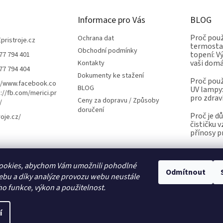
Informace pro Vás
BLOG
Proč použ
Ochrana dat
Epristroje.cz
termostat
Obchodní podmínky
topení: V
77 794 401
vaši dom
Kontakty
77 794 404
Dokumenty ke stažení
Proč použ
//www.facebook.co
BLOG
UV lampy:
://fb.com/merici.pr
pro zdrav
Ceny za dopravu / Způsoby
/
doručení
Proč je d
roje.cz/
čističku 
přínosy p
ookies, abychom Vám umožnili pohodlné
Kalibrace.info
meteostanice.cz
Odmítnout
ebu a díky analýze provozu webu neustále
ho funkce, výkon a použitelnost.
í
Upravit nastavení cookies