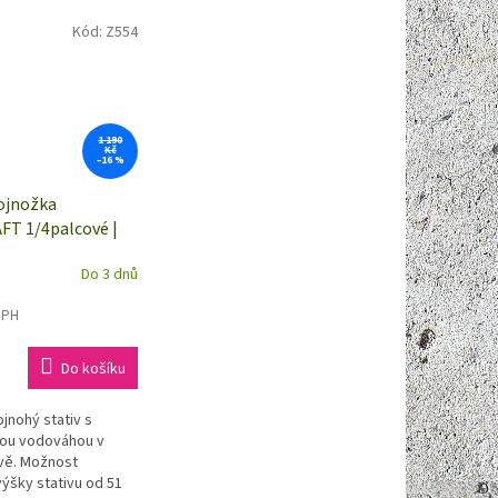
Kód:
Z554
1 190
Kč
–16 %
ojnožka
T 1/4palcové |
výška 51 - 150 cm
Do 3 dnů
nox
DPH
Do košíku
ojnohý stativ s
nou vodováhou v
vě. Možnost
výšky stativu od 51