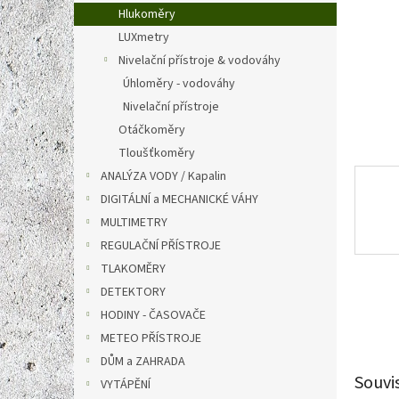
n
Hlukoměry
e
LUXmetry
l
Nivelační přístroje & vodováhy
Úhloměry - vodováhy
Nivelační přístroje
Otáčkoměry
Tloušťkoměry
ANALÝZA VODY / Kapalin
DIGITÁLNÍ a MECHANICKÉ VÁHY
MULTIMETRY
REGULAČNÍ PŘÍSTROJE
TLAKOMĚRY
DETEKTORY
HODINY - ČASOVAČE
METEO PŘÍSTROJE
DŮM a ZAHRADA
Souvi
VYTÁPĚNÍ