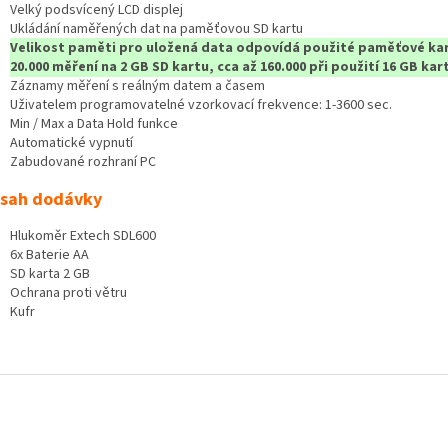
Velký podsvícený LCD displej
Ukládání naměřených dat na paměťovou SD kartu
Velikost paměti pro uložená data odpovídá použité paměťové kar
20.000 měření na 2 GB SD kartu, cca až 160.000 při použití 16 GB kar
Záznamy měření s reálným datem a časem
Uživatelem programovatelné vzorkovací frekvence: 1-3600 sec.
Min / Max a Data Hold funkce
Automatické vypnutí
Zabudované rozhraní PC
sah dodávky
Hlukoměr Extech SDL600
6x Baterie AA
SD karta 2 GB
Ochrana proti větru
Kufr