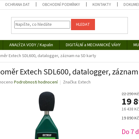
OCHRANA DAT
OBCHODNÍ PODMÍNKY
KONTAKTY
DOKUMEN
HLEDAT
ANALÝZA VODY / Kapalin
DIGITÁLNÍ a MECHANICKÉ VÁHY
MU
měr Extech SDL600, datalogger, záznam na SD karty
oměr Extech SDL600, datalogger, záznam 
né
noceno
Podrobnosti hodnocení
Značka:
Extech
ní
u
22 290 Kč
19 
16 438 K
Měrná
19 890 Kč
ek.
cena:
Do 7 