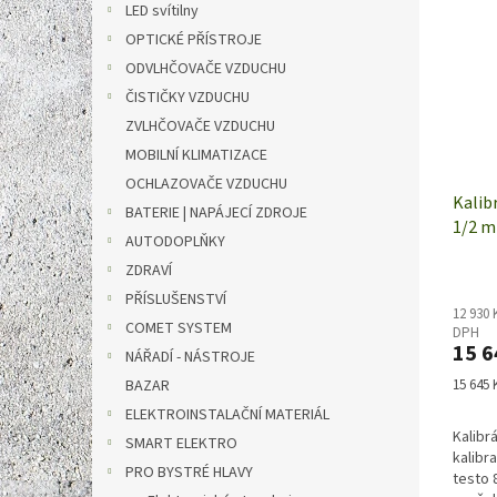
LED svítilny
OPTICKÉ PŘÍSTROJE
ODVLHČOVAČE VZDUCHU
ČISTIČKY VZDUCHU
ZVLHČOVAČE VZDUCHU
MOBILNÍ KLIMATIZACE
OCHLAZOVAČE VZDUCHU
Kalib
BATERIE | NAPÁJECÍ ZDROJE
1/2 m
AUTODOPLŇKY
0554 
ZDRAVÍ
PŘÍSLUŠENSTVÍ
12 930 
COMET SYSTEM
DPH
15 6
NÁŘADÍ - NÁSTROJE
Měrná
BAZAR
15 645 K
cena:
ELEKTROINSTALAČNÍ MATERIÁL
Kalibr
SMART ELEKTRO
kalibra
PRO BYSTRÉ HLAVY
testo 