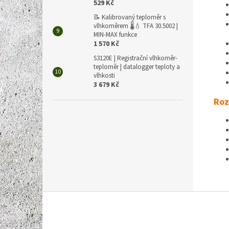
529 Kč
📝 Kalibrovaný teploměr s
vlhkoměrem 🌡️💧 TFA 30.5002 |
MIN-MAX funkce
1 570 Kč
S3120E | Registrační vlhkoměr-
teploměr | datalogger teploty a
vlhkosti
3 679 Kč
Roz
Z
á
p