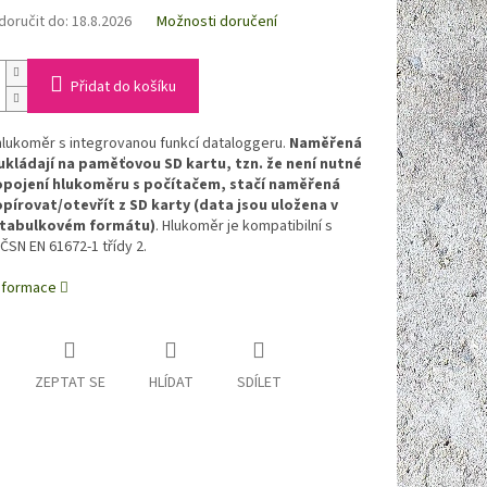
oručit do:
18.8.2026
Možnosti doručení
Přidat do košíku
hlukoměr s integrovanou funkcí dataloggeru.
Naměřená
ukládají na paměťovou SD kartu, tzn. že není nutné
opojení hlukoměru s počítačem, stačí naměřená
pírovat/otevřít z SD karty (data jsou uložena v
tabulkovém formátu)
. Hlukoměr je kompatibilní s
SN EN 61672-1 třídy 2.
informace
ZEPTAT SE
HLÍDAT
SDÍLET