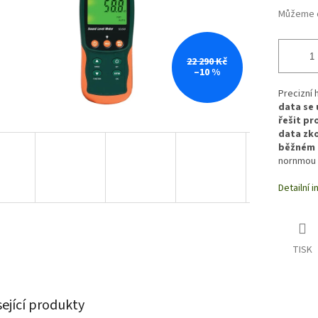
Můžeme d
22 290 Kč
–10 %
Precizní 
data se 
řešit pr
data zko
běžném 
nornmou Č
Detailní 
TISK
sející produkty