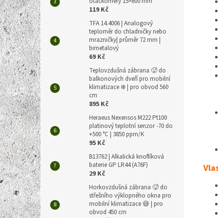
otáčkoměry 15×600 mm
119 Kč
TFA 14.4006 | Analogový
teploměr do chladničky nebo
mrazničky| průměr 72 mm |
bimetalový
69 Kč
Teplovzdušná zábrana 🥵 do
balkonových dveří pro mobilní
klimatizace ❄️ | pro obvod 560
cm
895 Kč
Heraeus Nexensos M222 Pt100
platinový teplotní senzor -70 do
+500 °C | 3850 ppm/K
95 Kč
B13762 | Alkalická knoflíková
baterie GP LR44 (A76F)
Vla
29 Kč
Horkovzdušná zábrana 🥵 do
střešního výklopného okna pro
mobilní klimatizace 😅 | pro
obvod 450 cm