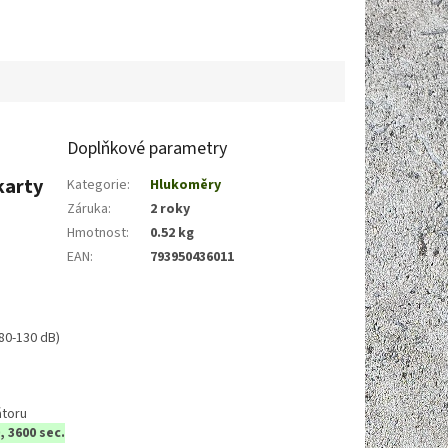
50 cm. Otočná hlava
elná ve 3 směrech.
Doplňkové parametry
karty
Kategorie
:
Hlukoměry
Záruka
:
2 roky
Hmotnost
:
0.52 kg
EAN
:
793950436011
80-130 dB)
átoru
, 3600 sec.