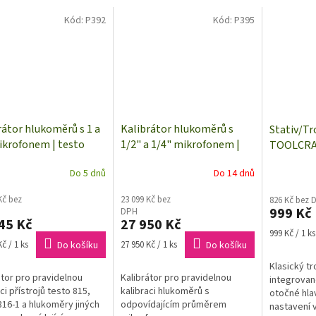
Kód:
P392
Kód:
P395
rátor hlukoměrů s 1 a
Kalibrátor hlukoměrů s
Stativ/Tr
ikrofonem | testo
1/2" a 1/4" mikrofonem |
TOOLCRAF
0452
KERN BSWA-01
min./max.
Do 5 dnů
Do 14 dnů
| Silver I
Kč bez
23 099 Kč bez
826 Kč bez 
999 Kč
DPH
45 Kč
27 950 Kč
Měrná
999 Kč / 1 ks
Měrná
cena:
č / 1 ks
Do košíku
27 950 Kč / 1 ks
Do košíku
cena:
Klasický tr
átor pro pravidelnou
Kalibrátor pro pravidelnou
integrova
ci přístrojů testo 815,
kalibraci hlukoměrů s
otočné hla
816-1 a hlukoměry jiných
odpovídajícím průměrem
nastavení 