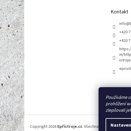
a
t
Kontakt
í
info
@
+420 7
+420 7
https:
m/http
istroje
eprist
Používáme c
prohlížení w
zlepšovali je
Nastaven
Copyright 2026
Epřístroje.cz
. Všechna práva vyhrazena.