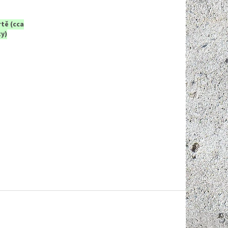
tě (cca
ty)