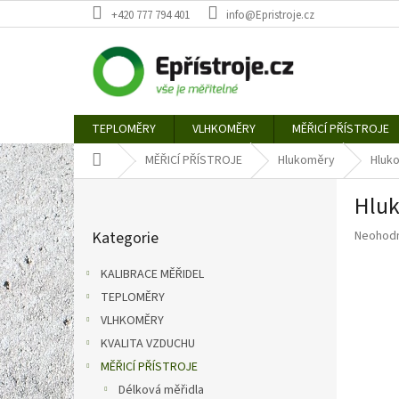
Přejít
+420 777 794 401
info@Epristroje.cz
na
obsah
TEPLOMĚRY
VLHKOMĚRY
MĚŘICÍ PŘÍSTROJE
Domů
MĚŘICÍ PŘÍSTROJE
Hlukoměry
Hluko
P
Hluk
o
Přeskočit
s
Průměr
Kategorie
Neohod
kategorie
t
hodnoce
r
produkt
KALIBRACE MĚŘIDEL
a
je
TEPLOMĚRY
n
0,0
z
VLHKOMĚRY
n
5
í
KVALITA VZDUCHU
hvězdič
p
MĚŘICÍ PŘÍSTROJE
a
Délková měřidla