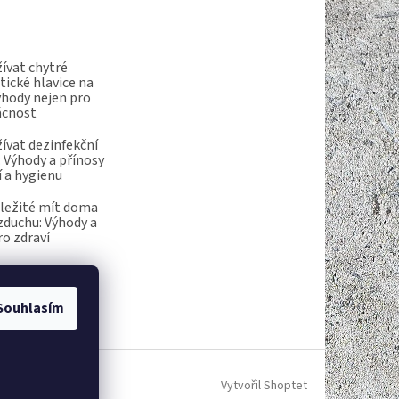
ívat chytré
ické hlavice na
ýhody nejen pro
ácnost
ívat dezinfekční
 Výhody a přínosy
í a hygienu
ůležité mít doma
vzduchu: Výhody a
ro zdraví
Souhlasím
Vytvořil Shoptet