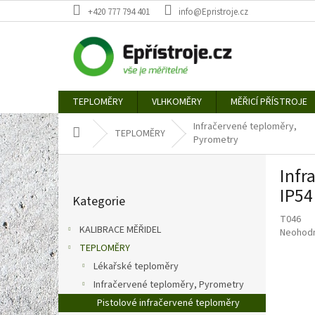
Přejít
+420 777 794 401
info@Epristroje.cz
na
obsah
TEPLOMĚRY
VLHKOMĚRY
MĚŘICÍ PŘÍSTROJE
Infračervené teploměry,
Domů
TEPLOMĚRY
Pyrometry
P
Infr
o
Přeskočit
s
IP54
Kategorie
kategorie
t
T046
r
KALIBRACE MĚŘIDEL
Průměr
Neohod
a
hodnoce
TEPLOMĚRY
n
produkt
Lékařské teploměry
n
je
í
Infračervené teploměry, Pyrometry
0,0
p
z
Pistolové infračervené teploměry
5