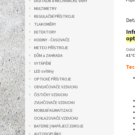
Popi
DIGITÁLNÍ a MECHANICKÉ VÁHY
MULTIMETRY
REGULAČNÍ PŘÍSTROJE
Det
TLAKOMĚRY
Inf
DETEKTORY
opt
HODINY - ČASOVAČE
METEO PŘÍSTROJE
Odol
±1°C
DŮM a ZAHRADA
VYTÁPĚNÍ
Tec
LED svítilny
OPTICKÉ PŘÍSTROJE
ODVLHČOVAČE VZDUCHU
ČISTIČKY VZDUCHU
ZVLHČOVAČE VZDUCHU
MOBILNÍ KLIMATIZACE
OCHLAZOVAČE VZDUCHU
BATERIE | NAPÁJECÍ ZDROJE
AUTODOPLŇKY