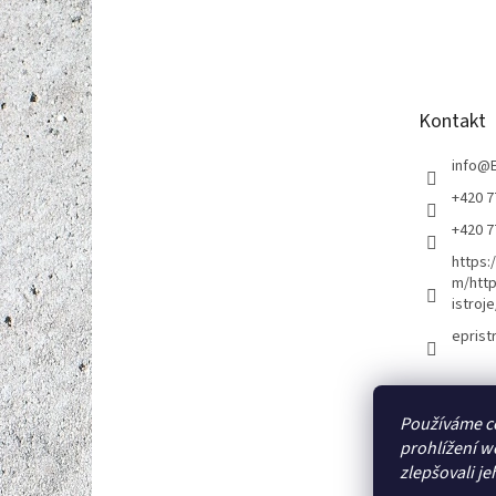
Z
á
p
a
t
Kontakt
í
info
@
+420 7
+420 7
https:
m/http
istroje
eprist
Používáme c
prohlížení w
zlepšovali je