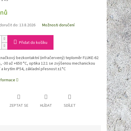
dnů
oručit do:
13.8.2026
Možnosti doručení
Přidat do košíku
značkový bezkontaktní (infračervený) teploměr FLUKE-62
 -30 až +650 °C, optika 12:1 se zvýšenou mechanickou
 a krytím IP54, základní přesnost ±1°C
informace
ZEPTAT SE
HLÍDAT
SDÍLET