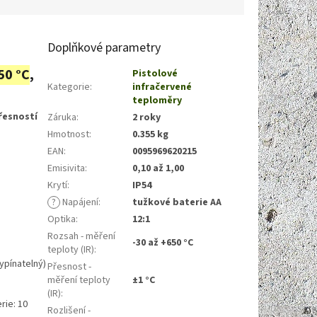
Doplňkové parametry
50 °C
,
Pistolové
Kategorie
:
infračervené
teploměry
řesností
Záruka
:
2 roky
Hmotnost
:
0.355 kg
EAN
:
0095969620215
Emisivita
:
0,10 až 1,00
Krytí
:
IP54
?
Napájení
:
tužkové baterie AA
Optika
:
12:1
Rozsah - měření
-30 až +650 °C
teploty (IR)
:
ypínatelný)
Přesnost -
měření teploty
±1 °C
(IR)
:
rie: 10
Rozlišení -