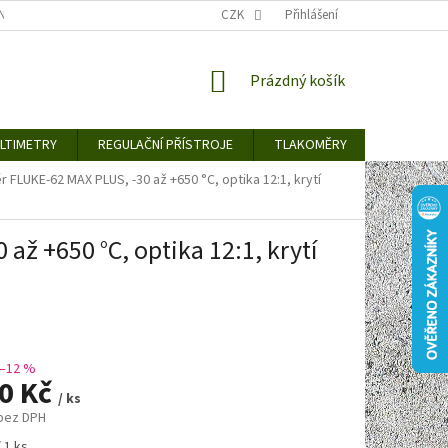
TY KE STAŽENÍ
BLOG
CENY ZA DOPRAVU / ZPŮSOBY DORUČENÍ
CZK
Přihlášení
NÁKUPNÍ
Prázdný košík
KOŠÍK
LTIMETRY
REGULAČNÍ PŘÍSTROJE
TLAKOMĚRY
DETEKTO
 FLUKE-62 MAX PLUS, -30 až +650 °C, optika 12:1, krytí
až +650 °C, optika 12:1, krytí
–12 %
90 Kč
/ ks
 bez DPH
 1 ks