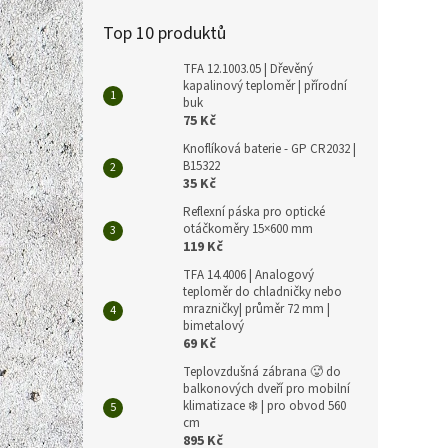
Top 10 produktů
TFA 12.1003.05 | Dřevěný
kapalinový teploměr | přírodní
buk
75 Kč
Knoflíková baterie - GP CR2032 |
B15322
35 Kč
Reflexní páska pro optické
otáčkoměry 15×600 mm
119 Kč
TFA 14.4006 | Analogový
teploměr do chladničky nebo
mrazničky| průměr 72 mm |
bimetalový
69 Kč
Teplovzdušná zábrana 🥵 do
balkonových dveří pro mobilní
klimatizace ❄️ | pro obvod 560
cm
895 Kč