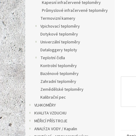
a
Kapesní infračervené teploměry
hvězdič
n
Průmyslové infračervené teploměry
e
Termovizní kamery
l
Vpichovací teploměry
Dotykové teploměry
Univerzální teploměry
Dataloggery teploty
Teplotní čidla
Kontrolní teploměry
Bazénové teploměry
Zahradní teploměry
Zemědělské teploměry
Kalibrační pec
VLHKOMĚRY
KVALITA VZDUCHU
MĚŘICÍ PŘÍSTROJE
ANALÝZA VODY / Kapalin