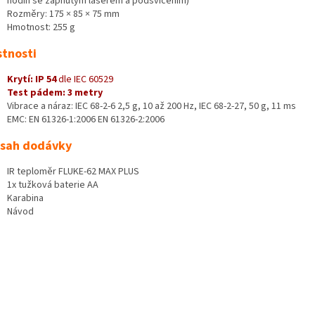
hodin se zapnutým laserem a podsvícením)
Rozměry: 175 × 85 × 75 mm
Hmotnost: 255 g
stnosti
Krytí: IP 54
dle IEC 60529
Test pádem: 3 metry
Vibrace a náraz: IEC 68-2-6 2,5 g, 10 až 200 Hz, IEC 68-2-27, 50 g, 11 ms
EMC: EN 61326-1:2006 EN 61326-2:2006
sah dodávky
IR teploměr FLUKE-62 MAX PLUS
1x tužková baterie AA
Karabina
Návod