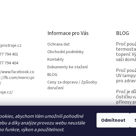
Informace pro Vás
BLOG
Proč použ
Ochrana dat
Epristroje.cz
termostat
Obchodní podmínky
topení: V
77 794 401
vaši dom
Kontakty
77 794 404
Dokumenty ke stažení
Proč použ
//www.facebook.co
BLOG
UV lampy:
://fb.com/merici.pr
pro zdrav
Ceny za dopravu / Způsoby
/
doručení
Proč je d
roje.cz/
čističku 
přínosy p
ookies, abychom Vám umožnili pohodlné
Odmítnout
ebu a díky analýze provozu webu neustále
Kalibrace.info
meteostanice.cz
ho funkce, výkon a použitelnost.