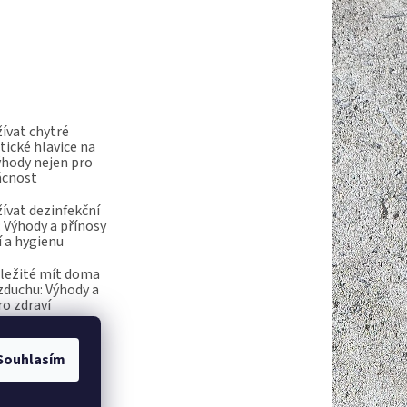
ívat chytré
ické hlavice na
ýhody nejen pro
ácnost
ívat dezinfekční
 Výhody a přínosy
í a hygienu
ůležité mít doma
vzduchu: Výhody a
ro zdraví
Souhlasím