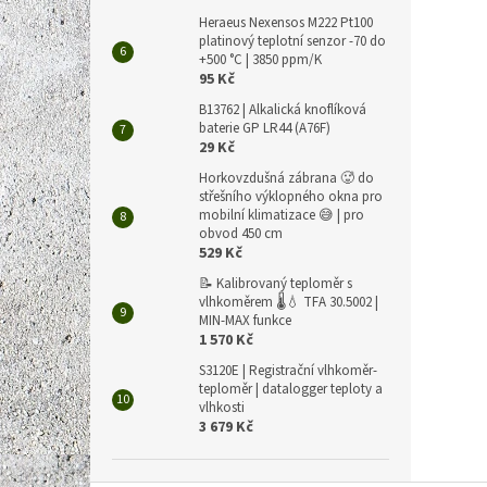
Heraeus Nexensos M222 Pt100
platinový teplotní senzor -70 do
+500 °C | 3850 ppm/K
95 Kč
B13762 | Alkalická knoflíková
baterie GP LR44 (A76F)
29 Kč
Horkovzdušná zábrana 🥵 do
střešního výklopného okna pro
mobilní klimatizace 😅 | pro
obvod 450 cm
529 Kč
📝 Kalibrovaný teploměr s
vlhkoměrem 🌡️💧 TFA 30.5002 |
MIN-MAX funkce
1 570 Kč
S3120E | Registrační vlhkoměr-
teploměr | datalogger teploty a
vlhkosti
3 679 Kč