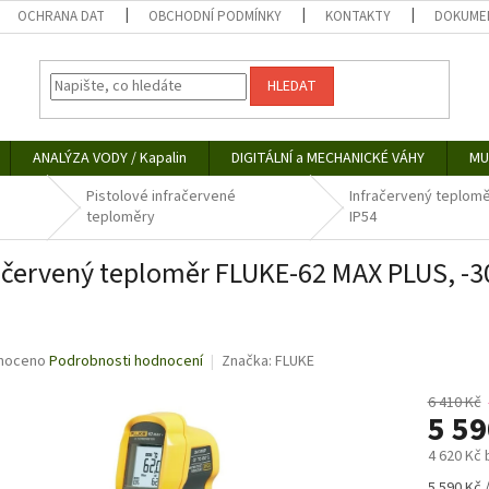
OCHRANA DAT
OBCHODNÍ PODMÍNKY
KONTAKTY
DOKUMEN
HLEDAT
ANALÝZA VODY / Kapalin
DIGITÁLNÍ a MECHANICKÉ VÁHY
MU
Pistolové infračervené
Infračervený teploměr
teploměry
IP54
ačervený teploměr FLUKE-62 MAX PLUS, -30 
né
noceno
Podrobnosti hodnocení
Značka:
FLUKE
ní
u
6 410 Kč
5 5
4 620 Kč
Měrná
5 590 Kč /