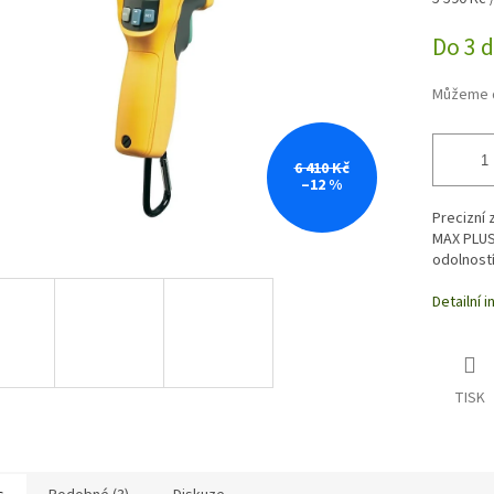
ek.
cena:
Do 3 
Můžeme d
6 410 Kč
–12 %
Precizní 
MAX PLUS,
odolností
Detailní 
TISK