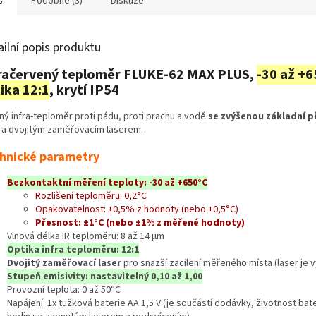
s
Podobné (3)
Diskuze
ailní popis produktu
račervený teploměr FLUKE-62 MAX PLUS,
-30 až +6
ika 12:1
, krytí IP54
ný infra-teploměr proti pádu, proti prachu a vodě
se zvýšenou základní p
a dvojitým zaměřovacím laserem.
hnické parametry
Bezkontaktní měření teploty: -30 až +650°C
Rozlišení teploměru: 0,2°C
Opakovatelnost: ±0,5% z hodnoty (nebo ±0,5°C)
Přesnost: ±1°C (nebo ±1% z měřené hodnoty)
Vlnová délka IR teploměru: 8 až 14 µm
Optika infra teploměru: 12:1
Dvojitý zaměřovací laser
pro snazší zacílení měřeného místa (laser je v
Stupeň emisivity: nastavitelný 0,10 až 1,00
Provozní teplota: 0 až 50°C
Napájení: 1x tužková baterie AA 1,5 V (je součástí dodávky, životnost bate