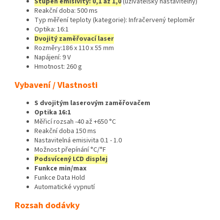
Stupeň emisivity: 0,1 až 1,0
(uživatelsky nastavitelný)
Reakční doba: 500 ms
Typ měření teploty (kategorie): Infračervený teploměr
Optika: 16:1
Dvojitý zaměřovací laser
Rozměry:186 x 110 x 55 mm
Napájení: 9 V
Hmotnost: 260 g
Vybavení / Vlastnosti
S dvojitým laserovým zaměřovačem
Optika 16:1
Měřicí rozsah -40 až +650 °C
Reakční doba 150 ms
Nastavitelná emisivita 0.1 - 1.0
Možnost přepínání °C/°F
Podsvícený LCD displej
Funkce min/max
Funkce Data Hold
Automatické vypnutí
Rozsah dodávky