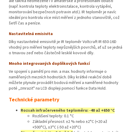
ale takřka neomezené i v amatérské a profesionální oblasti
(např. kontrola teploty elektroinstalace, kontrola vytápění,
monitorování bezpečnosti potravin atd.). IR teploměr je navíc
ideální pro kontrolu více míst měření z jednoho stanoviště, což
šetří čas a peníze.
Nastavitelná emisivita
Díky nastavitelné emisivitě je IR teploměr Voltcraft IR 650-16D
vhodný pro měření teploty nejrůznějších povrchů, ať už se jedná
o tmavou zeď nebo částečně lesklé kovové díly.
Mnoho integrovaných doplňkových funkcí
Ve spojení s pamětí pro min. a max. hodnoty informuje o
naměřených mezních hodnotách. Díky krátké reakční době
můžete plynule provádět bodová měření a naměřené hodnoty
poté „zmrazit" na LCD displeji pomocí funkce Data Hold.
Technické parametry
Rozsah infračerveného teploměru: -40 až +650 °C
Rozlišení teploty: 0.1 °C
Základní přesnost: ±2 % nebo ±2°C (+20 až
+500°C), ±3°C (-50 až +20°C)