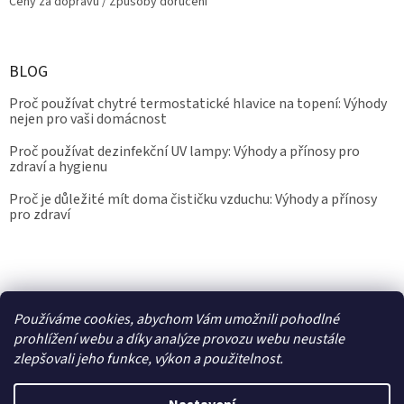
Ceny za dopravu / Způsoby doručení
BLOG
Proč používat chytré termostatické hlavice na topení: Výhody
nejen pro vaši domácnost
Proč používat dezinfekční UV lampy: Výhody a přínosy pro
zdraví a hygienu
Proč je důležité mít doma čističku vzduchu: Výhody a přínosy
pro zdraví
Kalibrace.info
meteostanice.cz
Používáme cookies, abychom Vám umožnili pohodlné
prohlížení webu a díky analýze provozu webu neustále
zlepšovali jeho funkce, výkon a použitelnost.
Vytvořil Shoptet