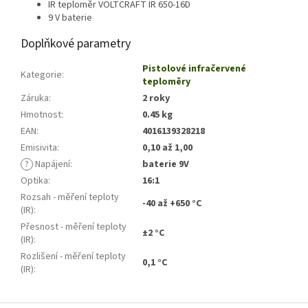
IR teploměr VOLTCRAFT IR 650-16D
9 V baterie
Doplňkové parametry
Pistolové infračervené
Kategorie
:
teploměry
Záruka
:
2 roky
Hmotnost
:
0.45 kg
EAN
:
4016139328218
Emisivita
:
0,10 až 1,00
?
Napájení
:
baterie 9V
Optika
:
16:1
Rozsah - měření teploty
-40 až +650 °C
(IR)
:
Přesnost - měření teploty
±2 °C
(IR)
:
Rozlišení - měření teploty
0,1 °C
(IR)
: