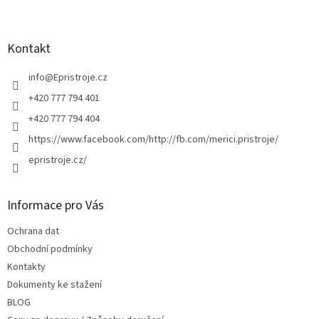
Z
á
p
a
Kontakt
t
í
info
@
Epristroje.cz
+420 777 794 401
+420 777 794 404
https://www.facebook.com/http://fb.com/merici.pristroje/
epristroje.cz/
Informace pro Vás
Ochrana dat
Obchodní podmínky
Kontakty
Dokumenty ke stažení
BLOG