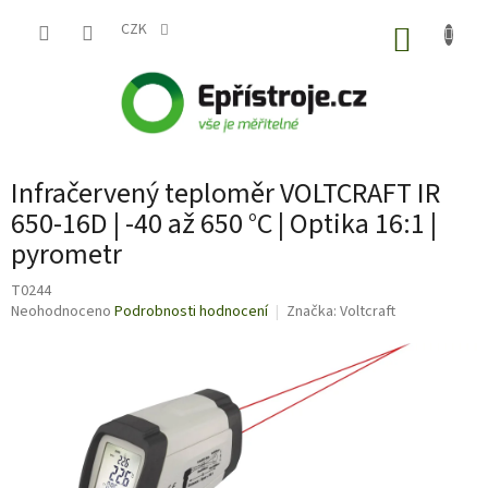
Přejít
na
CZK
NÁKUP
obsah
KOŠÍK
Infračervený teploměr VOLTCRAFT IR
650-16D | -40 až 650 °C | Optika 16:1 |
pyrometr
T0244
Průměrné
Neohodnoceno
Podrobnosti hodnocení
Značka:
Voltcraft
hodnocení
produktu
je
0,0
z
5
hvězdiček.