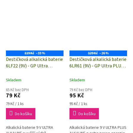
119 Kč
–33 %
129 Kč
–26 %
Destičková alkalická baterie
Destičková alkalická baterie
6LF22 (9V) - GP Ultra
6LR61 (9V) - GP Ultra PLUS
Alkaline | B02511 | 1 kus
Alkaline | B03511 | 1 kus
Skladem
Skladem
65 Kč bez DPH
79 Kč bez DPH
79 Kč
95 Kč
Měrná
Měrná
79 Kč / 1 ks
95 Kč / 1 ks
cena:
cena:
Do košíku
Do košíku
Alkalická baterie 9 V ULTRA
Alkalická baterie 9 V ULTRA PLUS