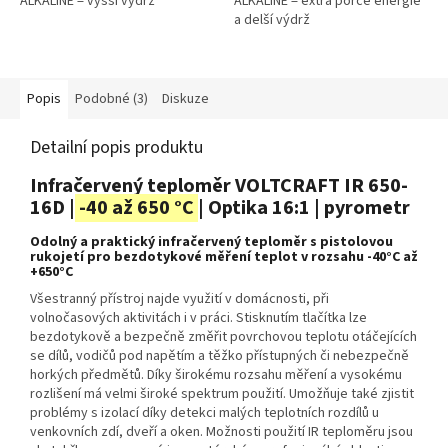
ALKALINE = vyšší výdrž
ALKALINE = extra porce energie
a delší výdrž
Popis
Podobné (3)
Diskuze
Detailní popis produktu
Infračervený teploměr VOLTCRAFT IR 650-
16D |
-40 až 650 °C
| Optika 16:1 | pyrometr
Odolný a praktický infračervený teploměr s pistolovou
rukojetí pro bezdotykové měření teplot v rozsahu -40°C až
+650°C
Všestranný přístroj najde využití v domácnosti, při
volnočasových aktivitách i v práci. Stisknutím tlačítka lze
bezdotykově a bezpečně změřit povrchovou teplotu otáčejících
se dílů, vodičů pod napětím a těžko přístupných či nebezpečně
horkých předmětů. Díky širokému rozsahu měření a vysokému
rozlišení má velmi široké spektrum použití. Umožňuje také zjistit
problémy s izolací díky detekci malých teplotních rozdílů u
venkovních zdí, dveří a oken. Možnosti použití IR teploměru jsou