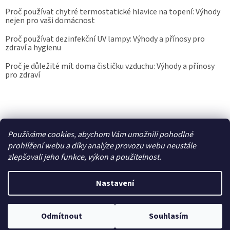
Proč používat chytré termostatické hlavice na topení: Výhody
nejen pro vaši domácnost
Proč používat dezinfekční UV lampy: Výhody a přínosy pro
zdraví a hygienu
Proč je důležité mít doma čističku vzduchu: Výhody a přínosy
pro zdraví
Kalibrace.info
meteostanice.cz
Používáme cookies, abychom Vám umožnili pohodlné
prohlížení webu a díky analýze provozu webu neustále
zlepšovali jeho funkce, výkon a použitelnost.
Vytvořil Shoptet
Nastavení
Copyright 2026
Epřístroje.cz
. Všechna práva vyhrazena.
Upravit
nastavení cookies
Odmítnout
Souhlasím