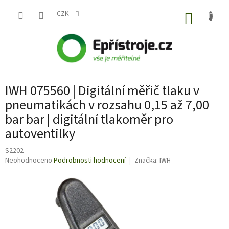
Přejít
na
CZK
NÁKUP
obsah
KOŠÍK
IWH 075560 | Digitální měřič tlaku v
pneumatikách v rozsahu 0,15 až 7,00
bar bar | digitální tlakoměr pro
autoventilky
S2202
Průměrné
Neohodnoceno
Podrobnosti hodnocení
Značka:
IWH
hodnocení
produktu
je
0,0
z
5
hvězdiček.