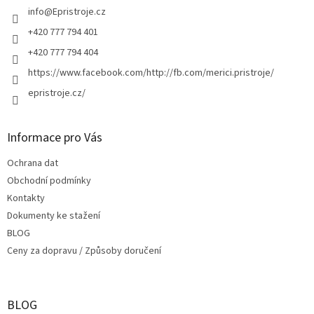
í
info
@
Epristroje.cz
+420 777 794 401
+420 777 794 404
https://www.facebook.com/http://fb.com/merici.pristroje/
epristroje.cz/
Informace pro Vás
Ochrana dat
Obchodní podmínky
Kontakty
Dokumenty ke stažení
BLOG
Ceny za dopravu / Způsoby doručení
BLOG