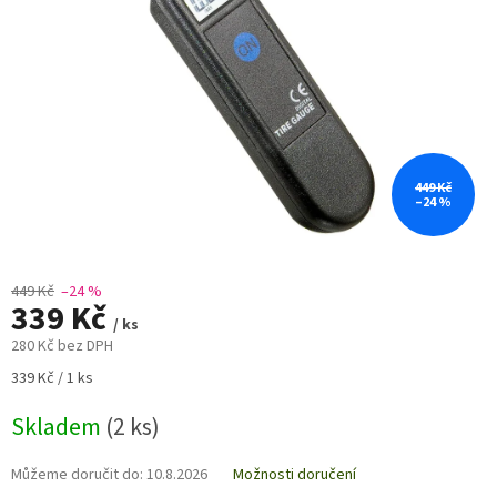
449 Kč
–24 %
449 Kč
–24 %
339 Kč
/ ks
280 Kč bez DPH
Měrná
339 Kč / 1 ks
cena:
Skladem
(2 ks)
Můžeme doručit do:
10.8.2026
Možnosti doručení