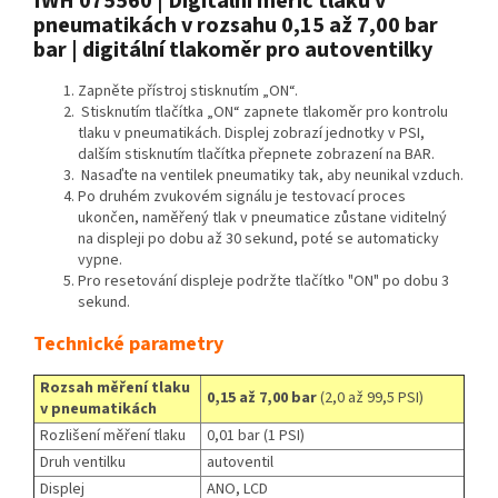
IWH 075560 | Digitální měřič tlaku v
pneumatikách v rozsahu 0,15 až 7,00 bar
bar | digitální tlakoměr pro autoventilky
Zapněte přístroj stisknutím „ON“.
Stisknutím tlačítka „ON“ zapnete tlakoměr pro kontrolu
tlaku v pneumatikách. Displej zobrazí jednotky v PSI,
dalším stisknutím tlačítka přepnete zobrazení na BAR.
Nasaďte na ventilek pneumatiky tak, aby neunikal vzduch.
Po druhém zvukovém signálu je testovací proces
ukončen, naměřený tlak v pneumatice zůstane viditelný
na displeji po dobu až 30 sekund, poté se automaticky
vypne.
Pro resetování displeje podržte tlačítko "ON" po dobu 3
sekund.
Technické parametry
Rozsah měření tlaku
0,15 až 7,00 bar
(2,0 až 99,5 PSI)
v pneumatikách
Rozlišení měření tlaku
0,01 bar (1 PSI)
Druh ventilku
autoventil
Displej
ANO, LCD