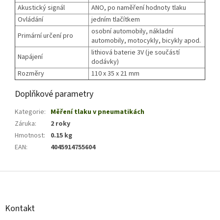
Akustický signál
ANO, po naměření hodnoty tlaku
Ovládání
jedním tlačítkem
osobní automobily, nákladní
Primární určení pro
automobily, motocykly, bicykly apod.
lithiová baterie 3V (je součástí
Napájení
dodávky)
Rozměry
110 x 35 x 21 mm
Doplňkové parametry
Kategorie
:
Měření tlaku v pneumatikách
Záruka
:
2 roky
Hmotnost
:
0.15 kg
EAN
:
4045914755604
Z
á
p
a
Kontakt
t