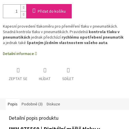
Přidat do košíku
Kapesní provedení tlakoměru pro přeměření tlaku v pneumatikách.
Snadná kontrola tlaku v pneumatikách. Pravidelná
kontrola tlaku v
pneumatikách
jednak předchází
rychlému opotřebení pneumatik
a jednak také
špatným jízdním vlastnostem vašeho auta
.
Detailní informace
ZEPTAT SE
HLÍDAT
SDÍLET
Popis
Podobné (3)
Diskuze
Detailní popis produktu