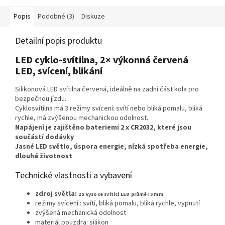
Popis
Podobné (3)
Diskuze
Detailní popis produktu
LED cyklo-svítilna, 2× výkonná červená
LED, svícení, blikání
Silikonová LED svítilna červená, ideálně na zadní část kola pro
bezpečnou jízdu.
Cyklosvítilna má 3 režimy svícení: svítí nebo bliká pomalu, bliká
rychle, má zvýšenou mechanickou odolnost.
Napájení je zajištěno bateriemi 2 x CR2032, které jsou
součástí dodávky
Jasné LED světlo, úspora energie, nízká spotřeba energie,
dlouhá životnost
Technické vlastnosti a vybavení
zdroj světla:
2 x vysoce svítící LED průměr 5 mm
režimy svícení : svítí, bliká pomalu, bliká rychle, vypnutí
zvýšená mechanická odolnost
materiál pouzdra: silikon