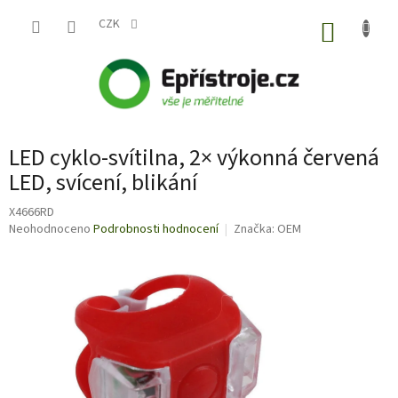
Přejít
na
CZK
NÁKUP
obsah
KOŠÍK
LED cyklo-svítilna, 2× výkonná červená
LED, svícení, blikání
X4666RD
Průměrné
Neohodnoceno
Podrobnosti hodnocení
Značka:
OEM
hodnocení
produktu
je
0,0
z
5
hvězdiček.