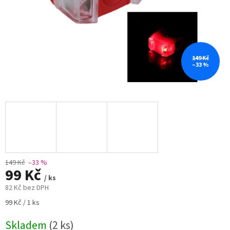
149 Kč
–33 %
149 Kč
–33 %
99 Kč
/ ks
82 Kč bez DPH
Měrná
99 Kč / 1 ks
cena:
Skladem
(2 ks)