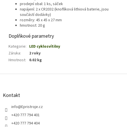
prodejní obal: 1 ks, sáček
napájení: 2 x CR2032 (knoflíková lithiová baterie, jsou
součástí dodávky)
rozměry: 45 x 45 x 27 mm
hmotnost: 20 g
Doplňkové parametry
Kategorie
:
LED cyklosvítilny
Záruka
:
2 roky
Hmotnost
:
0.02 kg
Z
á
p
a
Kontakt
t
í
info
@
Epristroje.cz
+420 777 794 401
+420 777 794 404