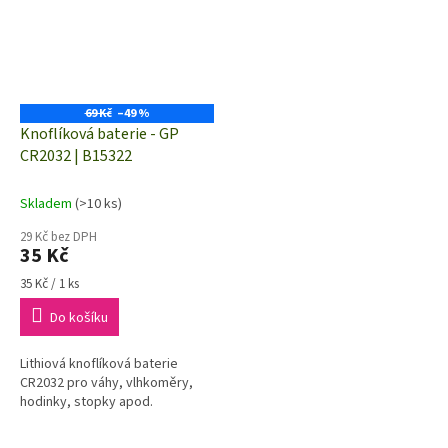
69 Kč
–49 %
Knoflíková baterie - GP
CR2032 | B15322
Skladem
(>10 ks)
29 Kč bez DPH
35 Kč
Měrná
35 Kč / 1 ks
cena:
Do košíku
Lithiová knoflíková baterie
CR2032 pro váhy, vlhkoměry,
hodinky, stopky apod.