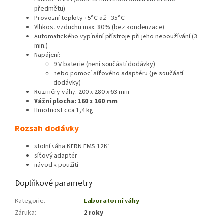
předmětu)
Provozní teploty +5°C až +35°C
Vlhkost vzduchu max. 80% (bez kondenzace)
Automatického vypínání přístroje při jeho nepoužívání (3
min.)
Napájení:
9 V baterie (není součástí dodávky)
nebo pomocí síťového adaptéru (je součástí
dodávky)
Rozměry váhy: 200 x 280 x 63 mm
Vážní plocha: 160 x 160 mm
Hmotnost cca 1,4 kg
Rozsah dodávky
stolní váha KERN EMS 12K1
síťový adaptér
návod k použití
Doplňkové parametry
Kategorie
:
Laboratorní váhy
Záruka
:
2 roky