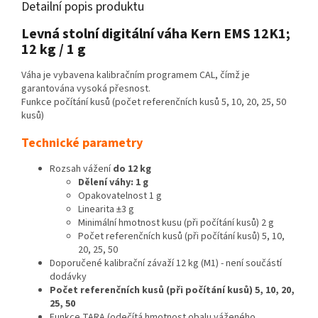
Detailní popis produktu
Levná stolní digitální váha Kern EMS 12K1;
12 kg / 1 g
Váha je vybavena kalibračním programem CAL, čímž je
garantována vysoká přesnost.
Funkce počítání kusů (počet referenčních kusů 5, 10, 20, 25, 50
kusů)
Technické parametry
Rozsah vážení
do 12 kg
Dělení váhy: 1 g
Opakovatelnost 1 g
Linearita ±3 g
Minimální hmotnost kusu (při počítání kusů) 2 g
Počet referenčních kusů (při počítání kusů) 5, 10,
20, 25, 50
Doporučené kalibrační závaží 12 kg (M1) - není součástí
dodávky
Počet referenčních kusů (při počítání kusů) 5, 10, 20,
25, 50
Funkce TARA (odečítá hmotnost obalu váženého