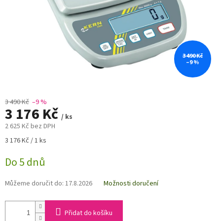
3 490 Kč
–9 %
3 490 Kč
–9 %
3 176 Kč
/ ks
2 625 Kč bez DPH
Měrná
3 176 Kč / 1 ks
cena:
Do 5 dnů
Můžeme doručit do:
17.8.2026
Možnosti doručení
Přidat do košíku