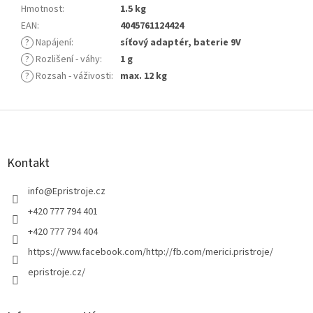
Hmotnost
:
1.5 kg
EAN
:
4045761124424
?
Napájení
:
síťový adaptér, baterie 9V
?
Rozlišení - váhy
:
1 g
?
Rozsah - váživosti
:
max. 12 kg
Z
á
p
a
Kontakt
t
í
info
@
Epristroje.cz
+420 777 794 401
+420 777 794 404
https://www.facebook.com/http://fb.com/merici.pristroje/
epristroje.cz/