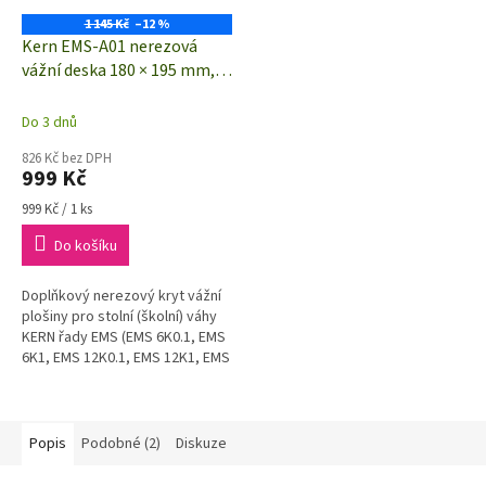
1 145 Kč
–12 %
Kern EMS-A01 nerezová
vážní deska 180 × 195 mm,
pouze pro modely vah KERN
řady EMS
Do 3 dnů
826 Kč bez DPH
999 Kč
Měrná
999 Kč / 1 ks
cena:
Do košíku
Doplňkový nerezový kryt vážní
plošiny pro stolní (školní) váhy
KERN řady EMS (EMS 6K0.1, EMS
6K1, EMS 12K0.1, EMS 12K1, EMS
3000-2)
Popis
Podobné (2)
Diskuze