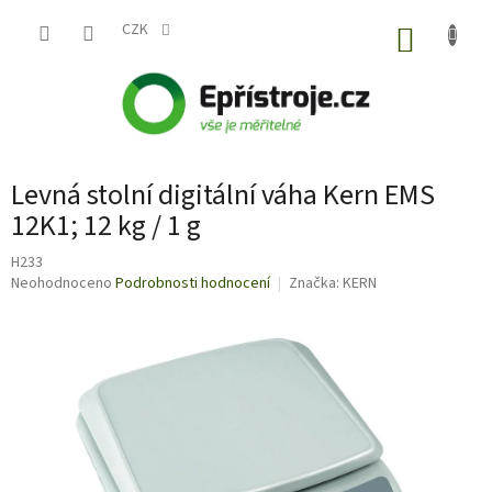
Přejít
na
CZK
NÁKUP
obsah
KOŠÍK
Levná stolní digitální váha Kern EMS
12K1; 12 kg / 1 g
H233
Průměrné
Neohodnoceno
Podrobnosti hodnocení
Značka:
KERN
hodnocení
produktu
je
0,0
z
5
hvězdiček.