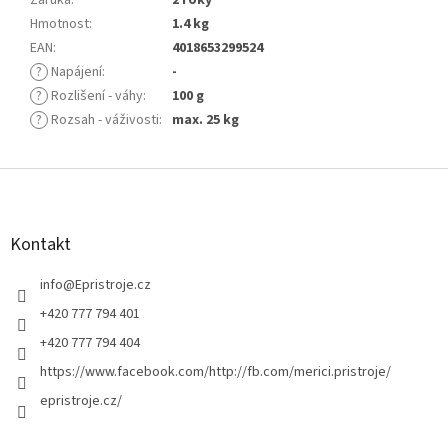
Záruka
:
2 roky
Hmotnost
:
1.4 kg
EAN
:
4018653299524
?
Napájení
:
-
?
Rozlišení - váhy
:
100 g
?
Rozsah - váživosti
:
max. 25 kg
Z
á
p
a
Kontakt
t
í
info
@
Epristroje.cz
+420 777 794 401
+420 777 794 404
https://www.facebook.com/http://fb.com/merici.pristroje/
epristroje.cz/