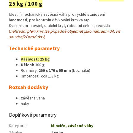
25 kg / 100 g
Ideální mechanická závěsná váha pro rychlé stanovení
hmotnosti, pro kontrolu dávkování krmiva atp.
Kvalitní zpracování, stabilní kryt, robustní čelo z plexiskla
(
náhradní plexi kryt lze případně objednat jako náhradní díl, viz
související produkty
)
Technické parametry
Váživost: 25 kg
Dělení: 100 g
Rozměry:
250 x 170 x 55 mm
(bez háků)
Hmotnost: cca 1,3 kg
Rozsah dodávky
závěsná váha
háky
Doplňkové parametry
Kategorie
:
Mincíře, závěsné váhy