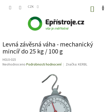
Přejít
na
CZK
NÁKUP
obsah
KOŠÍK
Levná závěsná váha - mechanický
mincíř do 25 kg / 100 g
H010-025
Průměrné
Neohodnoceno
Podrobnosti hodnocení
Značka:
KERBL
hodnocení
produktu
je
0,0
z
5
hvězdiček.