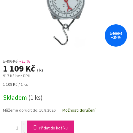
1 490 Kč
–25 %
1 490 Kč
–25 %
1 109 Kč
/ ks
917 Kč bez DPH
Měrná
1 109 Kč / 1 ks
cena:
Skladem
(1 ks)
Můžeme doručit do:
10.8.2026
Možnosti doručení
Přidat do košíku