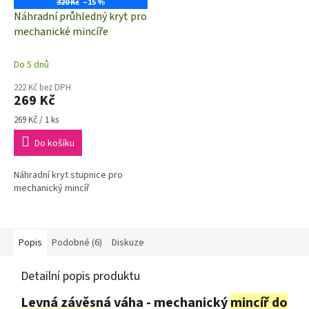
320 Kč
–15 %
Náhradní průhledný kryt pro
mechanické mincíře
Do 5 dnů
222 Kč bez DPH
269 Kč
Měrná
269 Kč / 1 ks
cena:
Do košíku
Náhradní kryt stupnice pro
mechanický mincíř
Popis
Podobné (6)
Diskuze
Detailní popis produktu
Levná závěsná váha - mechanický
mincíř do