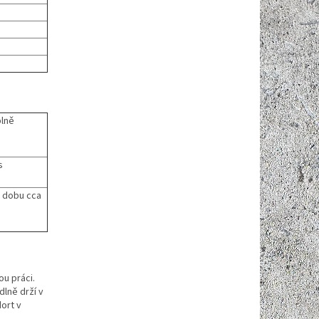
plně
s
o dobu cca
u práci.
lně drží v
ort v