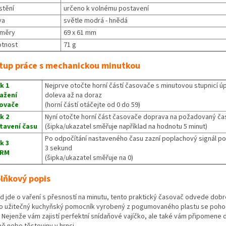
stění
určeno k volnému postavení
va
světle modrá - hnědá
změry
69 x 61 mm
tnost
71 g
tup práce s mechanickou minutkou
k 1
Nejprve otočte horní částí časovače s minutovou stupnicí ú
ažení
doleva až na doraz
ovače
(horní částí otáčejte od 0 do 59)
k 2
Nyní otočte horní část časovače doprava na požadovaný ča
tavení času
(šipka/ukazatel směřuje například na hodnotu 5 minut)
Po odpočítání nastaveného času zazní poplachový signál p
k 3
3 sekund
ARM
(šipka/ukazatel směřuje na 0)
lňkový popis
d jde o vaření s přesností na minutu, tento praktický časovač odvede dobro
o užitečný kuchyňský pomocník vyrobený z pogumovaného plastu se pohod
. Nejenže vám zajistí perfektní snídaňové vajíčko, ale také vám připomene d