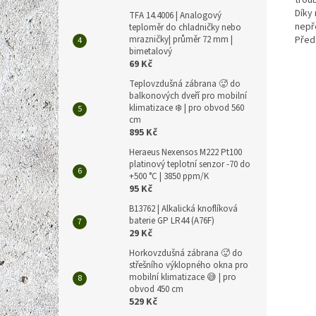
troub
Díky
TFA 14.4006 | Analogový
nepř
teploměr do chladničky nebo
mrazničky| průměr 72 mm |
Před
bimetalový
69 Kč
Teplovzdušná zábrana 🥵 do
balkonových dveří pro mobilní
klimatizace ❄️ | pro obvod 560
cm
895 Kč
Heraeus Nexensos M222 Pt100
platinový teplotní senzor -70 do
+500 °C | 3850 ppm/K
95 Kč
B13762 | Alkalická knoflíková
baterie GP LR44 (A76F)
29 Kč
Horkovzdušná zábrana 🥵 do
střešního výklopného okna pro
mobilní klimatizace 😅 | pro
obvod 450 cm
529 Kč