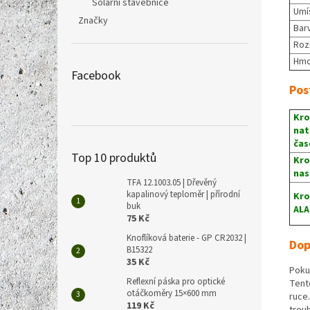
Solární stavebnice
Umí
Značky
Bar
Ro
Hmo
Facebook
Pos
Kro
nat
čas
Top 10 produktů
Kro
nas
TFA 12.1003.05 | Dřevěný
kapalinový teploměr | přírodní
Kro
buk
AL
75 Kč
Knoflíková baterie - GP CR2032 |
Dop
B15322
35 Kč
Poku
Reflexní páska pro optické
Tent
otáčkoměry 15×600 mm
ruce
119 Kč