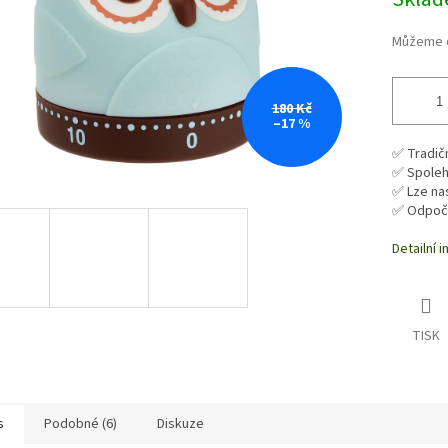
Můžeme d
180 Kč
–17 %
✅ Tradič
✅ Spolehl
✅ Lze nas
✅ Odpočí
Detailní 
TISK
s
Podobné (6)
Diskuze