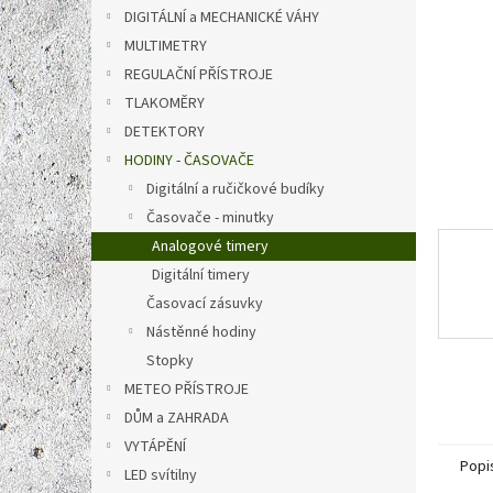
n
DIGITÁLNÍ a MECHANICKÉ VÁHY
e
MULTIMETRY
l
REGULAČNÍ PŘÍSTROJE
TLAKOMĚRY
DETEKTORY
HODINY - ČASOVAČE
Digitální a ručičkové budíky
Časovače - minutky
Analogové timery
Digitální timery
Časovací zásuvky
Nástěnné hodiny
Stopky
METEO PŘÍSTROJE
DŮM a ZAHRADA
VYTÁPĚNÍ
Popi
LED svítilny