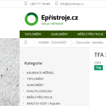
Přejít
+420 777 794 401
info@Epristroje.cz
na
obsah
TEPLOMĚRY
VLHKOMĚRY
MĚŘICÍ PŘÍSTROJE
Domů
HODINY - ČASOVAČE
Časovače - minutky
P
TFA 
o
Přeskočit
s
Kategorie
C002
kategorie
t
Tip
r
KALIBRACE MĚŘIDEL
a
TEPLOMĚRY
n
VLHKOMĚRY
n
í
KVALITA VZDUCHU
p
MĚŘICÍ PŘÍSTROJE
a
ANALÝZA VODY / Kapalin