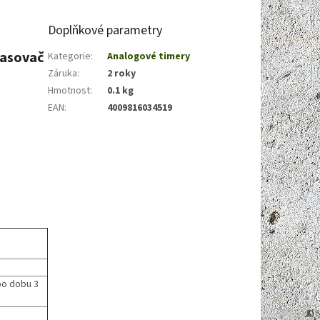
Doplňkové parametry
časovač
Kategorie
:
Analogové timery
Záruka
:
2 roky
Hmotnost
:
0.1 kg
EAN
:
4009816034519
e
po dobu 3