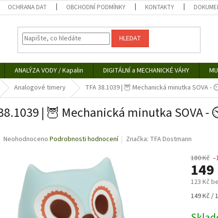
OCHRANA DAT
OBCHODNÍ PODMÍNKY
KONTAKTY
DOKUMEN
HLEDAT
ANALÝZA VODY / Kapalin
DIGITÁLNÍ a MECHANICKÉ VÁHY
MU
Analogové timery
TFA 38.1039 | 🦉 Mechanická minutka SOVA - ⏲
38.1039 | 🦉 Mechanická minutka SOVA - ⏲
Průměrné
Neohodnoceno
Podrobnosti hodnocení
Značka:
TFA Dostmann
hodnocení
produktu
180 Kč
–
149
je
0,0
123 Kč b
z
5
Měrná
149 Kč / 
hvězdiček.
cena:
Skla