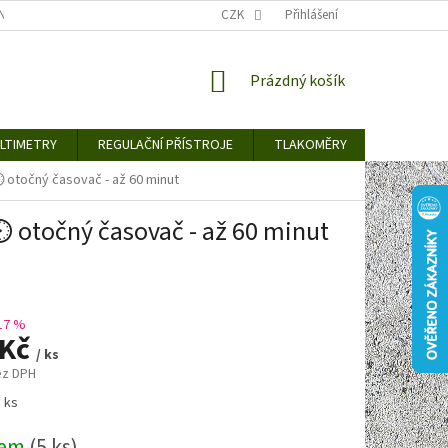
TY KE STAŽENÍ
BLOG
CENY ZA DOPRAVU / ZPŮSOBY DORUČENÍ
CZK
Přihlášení
NÁKUPNÍ
Prázdný košík
KOŠÍK
LTIMETRY
REGULAČNÍ PŘÍSTROJE
TLAKOMĚRY
DETEKTO
️ otočný časovač - až 60 minut
️ otočný časovač - až 60 minut
17 %
 Kč
/ ks
ez DPH
1 ks
dem
(5 ks)