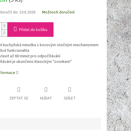
oručit do:
10.8.2026
Možnosti doručení
Přidat do košíku
ní kuchyňská minutka s kovovým otočným mechanismem
ivá funkcionalita
tavit až 60 minut pro odpočítávání
távání je ukončeno klasickým "zvonkem"
informace
ZEPTAT SE
HLÍDAT
SDÍLET