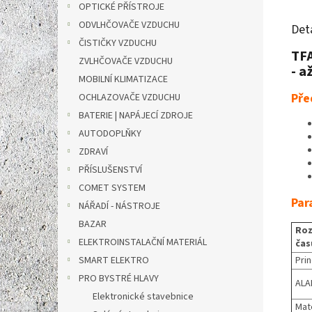
OPTICKÉ PŘÍSTROJE
ODVLHČOVAČE VZDUCHU
Det
ČISTIČKY VZDUCHU
TFA
ZVLHČOVAČE VZDUCHU
- a
MOBILNÍ KLIMATIZACE
Pře
OCHLAZOVAČE VZDUCHU
BATERIE | NAPÁJECÍ ZDROJE
AUTODOPLŇKY
ZDRAVÍ
PŘÍSLUŠENSTVÍ
COMET SYSTEM
Par
NÁŘADÍ - NÁSTROJE
BAZAR
Roz
ELEKTROINSTALAČNÍ MATERIÁL
čas
SMART ELEKTRO
Prin
PRO BYSTRÉ HLAVY
ALA
Elektronické stavebnice
Mate