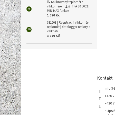
📝 Kalibrovaný teploměr s
vlhkoměrem 🌡️💧 TFA 30.5002 |
MIN-MAX funkce
1 570 Kč
S3120E | Registrační vlhkoměr-
teploměr | datalogger teploty a
vlhkosti
3 679 Kč
Z
á
p
a
t
Kontakt
í
info
@
+420 7
+420 7
https: