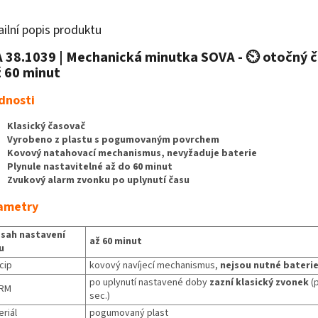
ailní popis produktu
 38.1039 | Mechanická minutka SOVA - ⏲️ otočný 
ž 60 minut
dnosti
Klasický časovač
Vyrobeno z plastu s pogumovaným povrchem
Kovový natahovací mechanismus, nevyžaduje baterie
Plynule nastavitelné až do 60 minut
Zvukový alarm zvonku po uplynutí času
ametry
sah nastavení
až 60 minut
u
cip
kovový navíjecí mechanismus,
nejsou nutné bateri
po uplynutí nastavené doby
zazní klasický zvonek
(
RM
sec.)
riál
pogumovaný plast