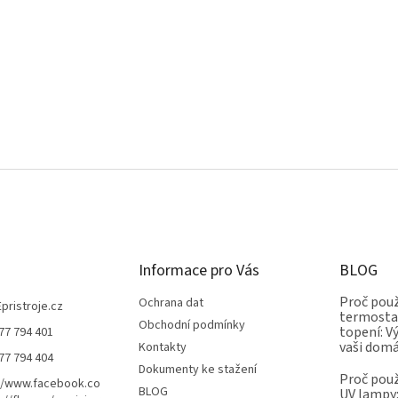
Informace pro Vás
BLOG
Proč použ
Ochrana dat
Epristroje.cz
termostat
Obchodní podmínky
topení: V
77 794 401
vaši dom
Kontakty
77 794 404
Dokumenty ke stažení
Proč použ
//www.facebook.co
BLOG
UV lampy: