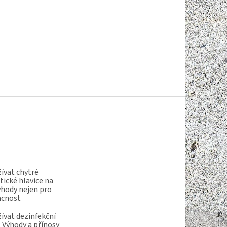
ívat chytré
ické hlavice na
ýhody nejen pro
ácnost
ívat dezinfekční
 Výhody a přínosy