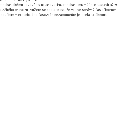
ě nebo těstoviny v hrnci.
 mechanickému kovovému natahovacímu mechanismu můžete nastavit až 6
etržitého provozu. Můžete se spolehnout, že vás ve správný čas připomene
 použitím mechanického časovače nezapomeňte jej zcela natáhnout.