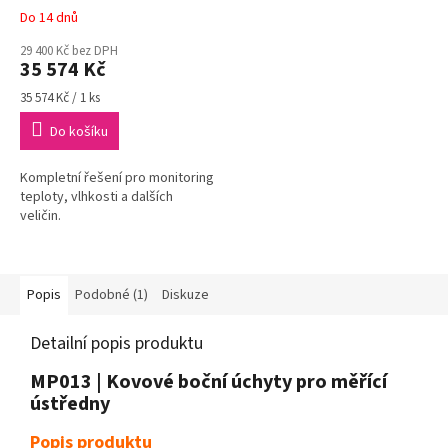
Do 14 dnů
29 400 Kč bez DPH
35 574 Kč
Měrná
35 574 Kč / 1 ks
cena:
Do košíku
Kompletní řešení pro monitoring
teploty, vlhkosti a dalších
veličin.
Popis
Podobné (1)
Diskuze
Detailní popis produktu
MP013 | Kovové boční úchyty pro měřící
ústředny
Popis produktu