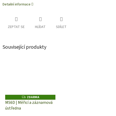
Detailní informace
ZEPTAT SE
HLÍDAT
SDÍLET
Související produkty
ZDARMA
Z
D
MS6D | Měřicí a záznamová
A
ústředna
R
M
A