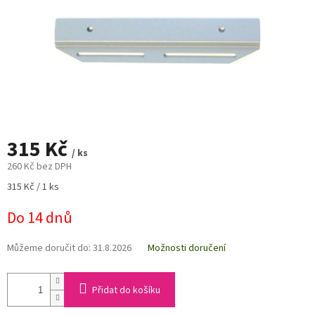
315 Kč
/ ks
260 Kč bez DPH
Měrná
315 Kč / 1 ks
cena:
Do 14 dnů
Můžeme doručit do:
31.8.2026
Možnosti doručení
Přidat do košíku