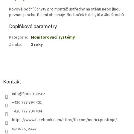
Kovové boční úchyty pro montáž ústředny na stěnu nebo jinou
pevnou plochu. Balení obsahuje 2ks bočních úchytů a 4ks šroubů
Doplňkové parametry
Kategorie
:
Monitorovací systémy
Záruka
:
2 roky
Z
á
p
a
Kontakt
t
í
info
@
Epristroje.cz
+420 777 794 401
+420 777 794 404
https://www.facebook.com/http://fb.com/merici.pristroje/
epristroje.cz/