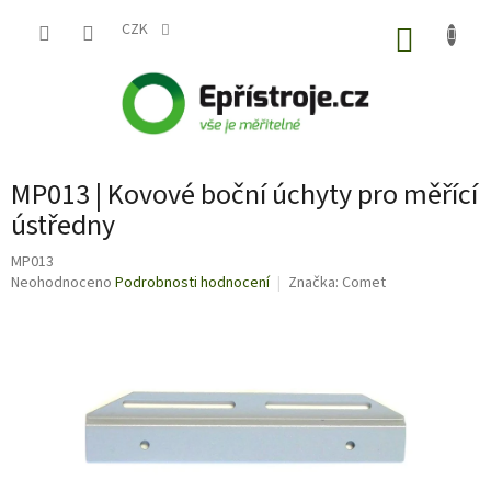
Přejít
na
CZK
NÁKUP
obsah
KOŠÍK
MP013 | Kovové boční úchyty pro měřící
ústředny
MP013
Průměrné
Neohodnoceno
Podrobnosti hodnocení
Značka:
Comet
hodnocení
produktu
je
0,0
z
5
hvězdiček.