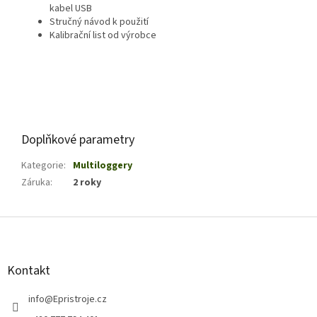
kabel USB
Stručný návod k použití
Kalibrační list od výrobce
Doplňkové parametry
Kategorie
:
Multiloggery
Záruka
:
2 roky
Z
á
p
a
Kontakt
t
í
info
@
Epristroje.cz