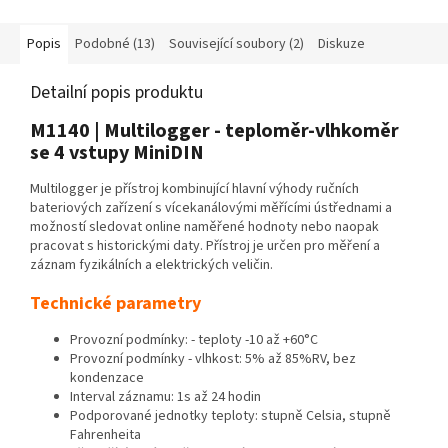
COMET Vision 2.0✅ Program...
Popis
Podobné (13)
Související soubory (2)
Diskuze
Detailní popis produktu
M1140 | Multilogger - teploměr-vlhkoměr
se 4 vstupy MiniDIN
Multilogger je přístroj kombinující hlavní výhody ručních
bateriových zařízení s vícekanálovými měřícími ústřednami a
možností sledovat online naměřené hodnoty nebo naopak
pracovat s historickými daty. Přístroj je určen pro měření a
záznam fyzikálních a elektrických veličin.
Technické parametry
Provozní podmínky: - teploty -10 až +60°C
Provozní podmínky - vlhkost: 5% až 85%RV, bez
kondenzace
Interval záznamu: 1s až 24 hodin
Podporované jednotky teploty: stupně Celsia, stupně
Fahrenheita