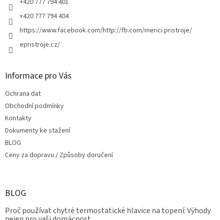
+420 777 794 401
+420 777 794 404
https://www.facebook.com/http://fb.com/merici.pristroje/
epristroje.cz/
Informace pro Vás
Ochrana dat
Obchodní podmínky
Kontakty
Dokumenty ke stažení
BLOG
Ceny za dopravu / Způsoby doručení
BLOG
Proč používat chytré termostatické hlavice na topení: Výhody
nejen pro vaši domácnost