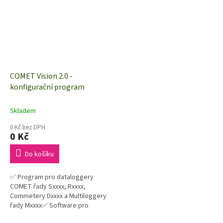
COMET Vision 2.0 -
konfigurační program
Skladem
0 Kč bez DPH
0 Kč
Do košíku
✅ Program pro dataloggery
COMET řady Sxxxx, Rxxxx,
Commetery Dxxxx a Multiloggery
řady Mxxxx✅ Software pro
analýzu dat a nastavení přístrojů