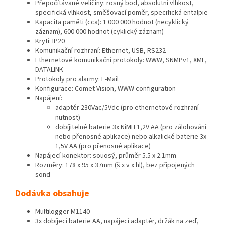
Přepočítávané veličiny: rosný bod, absolutní vlhkost,
specifická vlhkost, směšovací poměr, specifická entalpie
Kapacita paměti (cca): 1 000 000 hodnot (necyklický
záznam), 600 000 hodnot (cyklický záznam)
Krytí: IP20
Komunikační rozhraní: Ethernet, USB, RS232
Ethernetové komunikační protokoly: WWW, SNMPv1, XML,
DATALINK
Protokoly pro alarmy: E-Mail
Konfigurace: Comet Vision, WWW configuration
Napájení:
adaptér 230Vac/5Vdc (pro ethernetové rozhraní
nutnost)
dobíjitelné baterie 3x NiMH 1,2V AA (pro zálohování
nebo přenosné aplikace) nebo alkalické baterie 3x
1,5V AA (pro přenosné aplikace)
Napájecí konektor: souosý, průměr 5.5 x 2.1mm
Rozměry: 178 x 95 x 37mm (š x v x hl), bez připojených
sond
Dodávka obsahuje
Multilogger M1140
3x dobíjecí baterie AA, napájecí adaptér, držák na zeď,