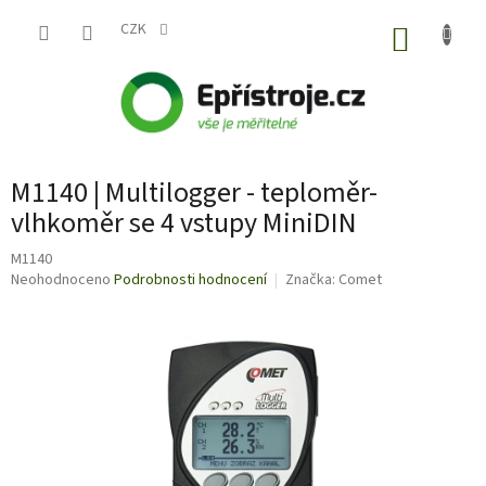
Přejít
na
CZK
NÁKUP
obsah
KOŠÍK
M1140 | Multilogger - teploměr-
vlhkoměr se 4 vstupy MiniDIN
M1140
Průměrné
Neohodnoceno
Podrobnosti hodnocení
Značka:
Comet
hodnocení
produktu
je
0,0
z
5
hvězdiček.