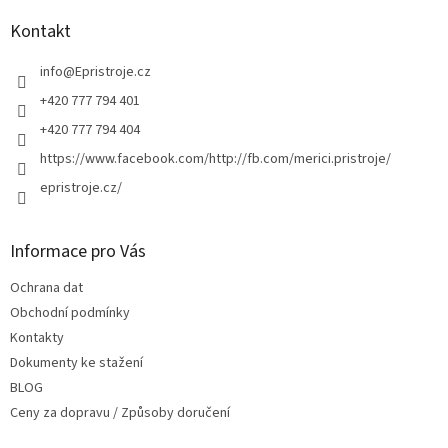
p
a
Kontakt
t
í
info
@
Epristroje.cz
+420 777 794 401
+420 777 794 404
https://www.facebook.com/http://fb.com/merici.pristroje/
epristroje.cz/
Informace pro Vás
Ochrana dat
Obchodní podmínky
Kontakty
Dokumenty ke stažení
BLOG
Ceny za dopravu / Způsoby doručení