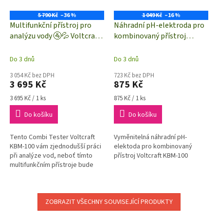
5 790 Kč
–36 %
1 049 Kč
–16 %
Multifunkční přístroj pro
Náhradní pH-elektroda pro
analýzu vody 🚰💦 Voltcraft
kombinovaný přístroj
KBM-100, pH, vodivost, ORP,
Voltcraft KBM-100
teplota
Do 3 dnů
Do 3 dnů
3 054 Kč bez DPH
723 Kč bez DPH
3 695 Kč
875 Kč
Měrná
Měrná
3 695 Kč / 1 ks
875 Kč / 1 ks
cena:
cena:
Do košíku
Do košíku
Tento Combi Tester Voltcraft
Vyměnitelná náhradní pH-
KBM-100 vám zjednodušší práci
elektoda pro kombinovaný
při analýze vod, neboť tímto
přístroj Voltcraft KBM-100
multifunkčním přístroje bude
schopni měřit pH vody ,
vodivost vody, teploty vody a
Redox...
ZOBRAZIT VŠECHNY SOUVISEJÍCÍ PRODUKTY