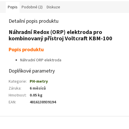
Popis
Podobné (2)
Diskuze
Detailní popis produktu
Náhradní Redox (ORP) elektroda pro
kombinovaný přístroj Voltcraft KBM-100
Popis produktu
Náhradní ORP elektroda
Doplňkové parametry
Kategorie
:
PH-metry
Záruka
:
6 měsíců
Hmotnost
:
0.05 kg
EAN
:
4016138939194
Z
á