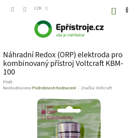
Přejít
na
CZK
NÁKUP
obsah
KOŠÍK
Náhradní Redox (ORP) elektroda pro
kombinovaný přístroj Voltcraft KBM-
100
P049
Průměrné
Neohodnoceno
Podrobnosti hodnocení
Značka:
Voltcraft
hodnocení
produktu
je
0,0
z
5
hvězdiček.