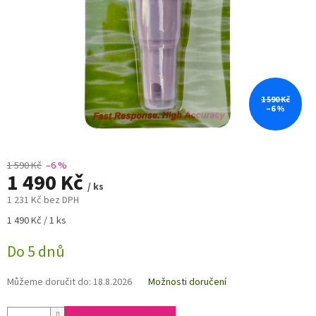
1 590 Kč
–6 %
1 590 Kč
–6 %
1 490 Kč
/ ks
1 231 Kč bez DPH
Měrná
1 490 Kč / 1 ks
cena:
Do 5 dnů
Můžeme doručit do:
18.8.2026
Možnosti doručení