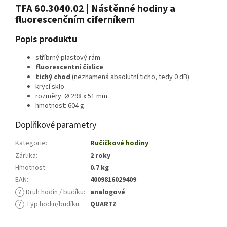
TFA 60.3040.02 | Nástěnné hodiny a
fluorescenčním ciferníkem
Popis produktu
stříbrný plastový rám
fluorescentní číslice
tichý chod
(neznamená absolutní ticho, tedy 0 dB)
krycí sklo
rozměry: Ø 298 x 51 mm
hmotnost: 604 g
Doplňkové parametry
Kategorie
:
Ručičkové hodiny
Záruka
:
2 roky
Hmotnost
:
0.7 kg
EAN
:
4009816029409
?
Druh hodin / budíku
:
analogové
?
Typ hodin/budíku
:
QUARTZ