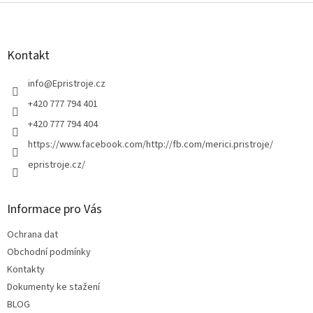
Z
á
p
a
Kontakt
t
í
info
@
Epristroje.cz
+420 777 794 401
+420 777 794 404
https://www.facebook.com/http://fb.com/merici.pristroje/
epristroje.cz/
Informace pro Vás
Ochrana dat
Obchodní podmínky
Kontakty
Dokumenty ke stažení
BLOG