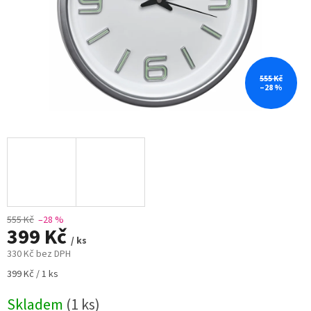
555 Kč
–28 %
555 Kč
–28 %
399 Kč
/ ks
330 Kč bez DPH
Měrná
399 Kč / 1 ks
cena:
Skladem
(1 ks)