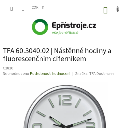
Přejít
na
CZK
NÁKUP
obsah
KOŠÍK
TFA 60.3040.02 | Nástěnné hodiny a
fluorescenčním ciferníkem
C2820
Průměrné
Neohodnoceno
Podrobnosti hodnocení
Značka:
TFA Dostmann
hodnocení
produktu
je
0,0
z
5
hvězdiček.