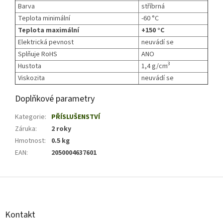
Barva
stříbrná
Teplota minimální
-60 °C
Teplota maximální
+150 °C
Elektrická pevnost
neuvádí se
Splňuje RoHS
ANO
3
Hustota
1,4 g/cm
Viskozita
neuvádí se
Doplňkové parametry
Kategorie
:
PŘÍSLUŠENSTVÍ
Záruka
:
2 roky
Hmotnost
:
0.5 kg
EAN
:
2050004637601
Z
á
p
a
Kontakt