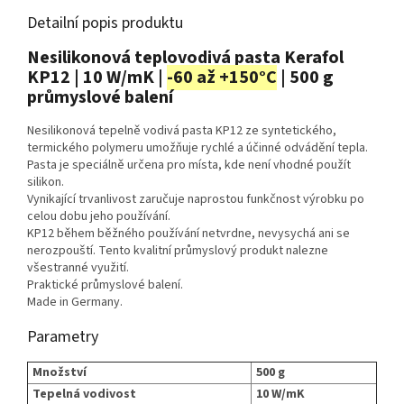
Detailní popis produktu
Nesilikonová teplovodivá pasta Kerafol
KP12 | 10 W/mK |
-60 až +150°C
| 500 g
průmyslové balení
Nesilikonová tepelně vodivá pasta KP12 ze syntetického,
termického polymeru umožňuje rychlé a účinné odvádění tepla.
Pasta je speciálně určena pro místa, kde není vhodné použít
silikon.
Vynikající trvanlivost zaručuje naprostou funkčnost výrobku po
celou dobu jeho používání.
KP12 během běžného používání netvrdne, nevysychá ani se
nerozpouští. Tento kvalitní průmyslový produkt nalezne
všestranné využití.
Praktické průmyslové balení.
Made in Germany.
Parametry
Množství
500 g
Tepelná vodivost
10 W/mK