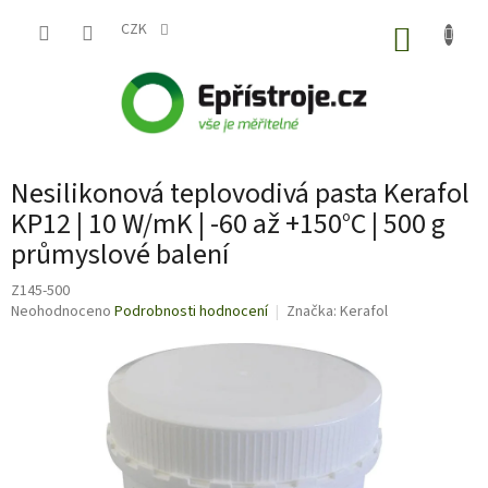
Přejít
na
CZK
NÁKUP
obsah
KOŠÍK
Nesilikonová teplovodivá pasta Kerafol
KP12 | 10 W/mK | -60 až +150°C | 500 g
průmyslové balení
Z145-500
Průměrné
Neohodnoceno
Podrobnosti hodnocení
Značka:
Kerafol
hodnocení
produktu
je
0,0
z
5
hvězdiček.