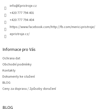
t
í
info
@
Epristroje.cz
+420 777 794 401
+420 777 794 404
https://www.facebook.com/http://fb.com/merici.pristroje/
epristroje.cz/
Informace pro Vás
Ochrana dat
Obchodní podmínky
Kontakty
Dokumenty ke stažení
BLOG
Ceny za dopravu / Způsoby doručení
BLOG