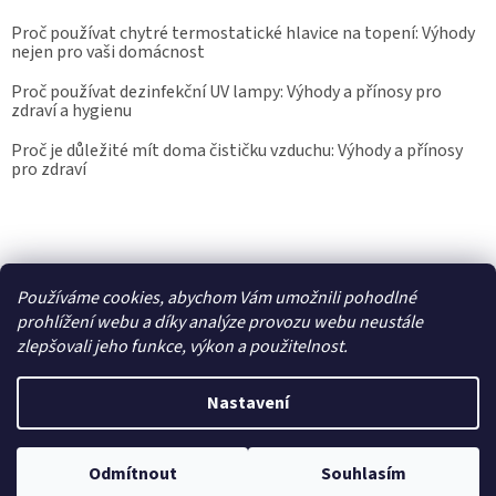
Proč používat chytré termostatické hlavice na topení: Výhody
nejen pro vaši domácnost
Proč používat dezinfekční UV lampy: Výhody a přínosy pro
zdraví a hygienu
Proč je důležité mít doma čističku vzduchu: Výhody a přínosy
pro zdraví
Kalibrace.info
meteostanice.cz
Používáme cookies, abychom Vám umožnili pohodlné
prohlížení webu a díky analýze provozu webu neustále
zlepšovali jeho funkce, výkon a použitelnost.
Vytvořil Shoptet
Nastavení
Copyright 2026
Epřístroje.cz
. Všechna práva vyhrazena.
Upravit
nastavení cookies
Odmítnout
Souhlasím