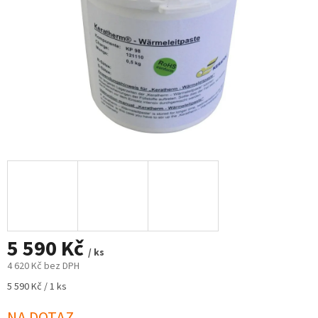
5 590 Kč
/ ks
4 620 Kč bez DPH
Měrná
5 590 Kč / 1 ks
cena: