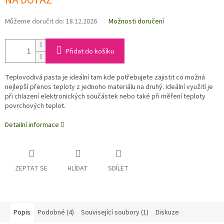
NA DOTAZ
Můžeme doručit do:
18.12.2026
Možnosti doručení
Přidat do košíku
Teplovodivá pasta je ideální tam kde potřebujete zajistit co možná
nejlepší přenos teploty z jednoho materiálu na druhý. Ideální využití je
při chlazení elektronických součástek nebo také při měření teploty
povrchových teplot.
Detailní informace
ZEPTAT SE
HLÍDAT
SDÍLET
Popis
Podobné (4)
Související soubory (1)
Diskuze