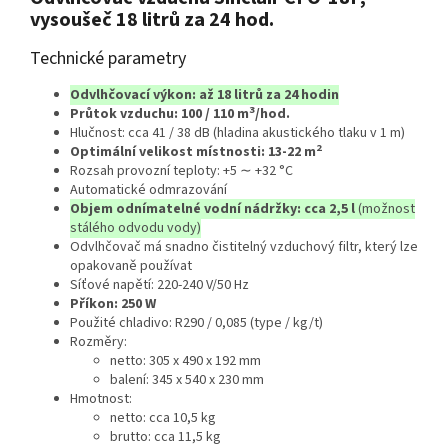
vysoušeč 18 litrů za 24 hod.
Technické parametry
Odvlhčovací výkon: až 18 litrů za 24 hodin
3
Průtok vzduchu: 100 / 110 m
/hod.
Hlučnost: cca 41 / 38 dB (hladina akustického tlaku v 1 m)
2
Optimální velikost místnosti: 13-22 m
Rozsah provozní teploty: +5 ∼ +32 °C
Automatické odmrazování
Objem odnímatelné vodní nádržky: cca 2,5 l
(možnost
stálého odvodu vody)
Odvlhčovač má snadno čistitelný vzduchový filtr, který lze
opakovaně používat
Síťové napětí: 220-240 V/50 Hz
Příkon: 250 W
Použité chladivo: R290 / 0,085 (type / kg/t)
Rozměry:
netto: 305 x 490 x 192 mm
balení: 345 x 540 x 230 mm
Hmotnost:
netto: cca 10,5 kg
brutto: cca 11,5 kg