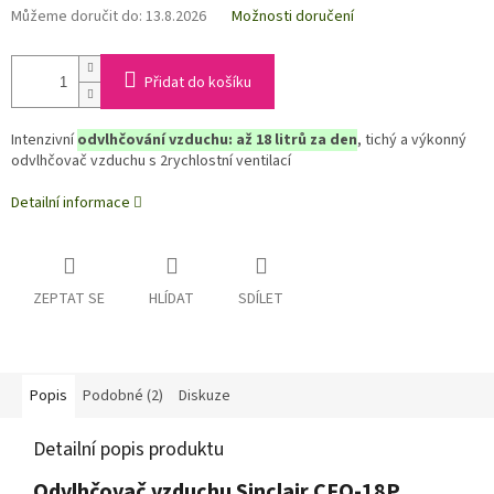
Můžeme doručit do:
13.8.2026
Možnosti doručení
Přidat do košíku
Intenzivní
odvlhčování vzduchu: až 18 litrů za den
, tichý a výkonný
odvlhčovač vzduchu s 2rychlostní ventilací
Detailní informace
ZEPTAT SE
HLÍDAT
SDÍLET
Popis
Podobné (2)
Diskuze
Detailní popis produktu
Odvlhčovač vzduchu Sinclair CFO-18P,