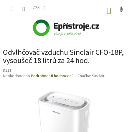
Přejít
na
CZK
NÁKUP
obsah
KOŠÍK
Odvlhčovač vzduchu Sinclair CFO-18P,
vysoušeč 18 litrů za 24 hod.
D111
Průměrné
Neohodnoceno
Podrobnosti hodnocení
Značka:
Sinclair
hodnocení
produktu
je
0,0
z
5
hvězdiček.