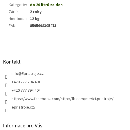
Kategorie
:
do 20 litrů za den
Záruka
:
2 roky
Hmotnost
:
12 kg
EAN
:
8595698305473
Z
á
p
a
Kontakt
t
í
info
@
Epristroje.cz
+420 777 794 401
+420 777 794 404
https://www.facebook.com/http://fb.com/merici.pristroje/
epristroje.cz/
Informace pro Vás