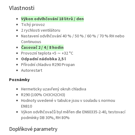
Vlastnosti
Výkon odvlhčování 18 litrů / den
Tichý provoz
2 rychlosti ventilátoru
Nastavení odvlhčování 40 % / 50 % / 60 % / 70 % RH nebo
Continuous
Časovač 2 / 4 / 8 hodin
Provozní teplota +5 ∼ +32 °C
Odpadní nádobka 2,5 l
Přírodní chladivo R290 Propan
Autorestart
Poznámky
Hermeticky uzavřený okruh chladiva
R290 (100% CH3CH2CH3)
Hodnoty uvedené v tabulce jsou v souladu s normou
EN810
Výkon odvlhčovačů byl měřen dle EN60335-2-40, testovací
podmínky DB 30%, RH 80%
Doplňkové parametry