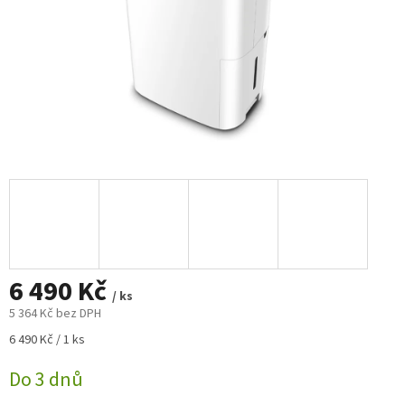
6 490 Kč
/ ks
5 364 Kč bez DPH
Měrná
6 490 Kč / 1 ks
cena:
Do 3 dnů