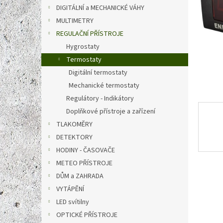
n
DIGITÁLNÍ a MECHANICKÉ VÁHY
e
MULTIMETRY
l
REGULAČNÍ PŘÍSTROJE
Hygrostaty
Termostaty
Digitální termostaty
Mechanické termostaty
Regulátory - Indikátory
Doplňkové přístroje a zařízení
TLAKOMĚRY
DETEKTORY
HODINY - ČASOVAČE
METEO PŘÍSTROJE
DŮM a ZAHRADA
VYTÁPĚNÍ
LED svítilny
OPTICKÉ PŘÍSTROJE