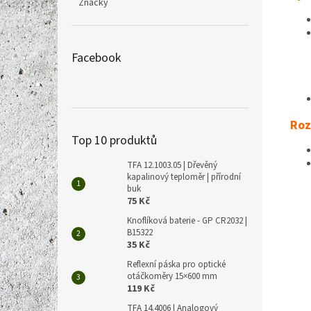
Značky
Facebook
Roz
Top 10 produktů
TFA 12.1003.05 | Dřevěný
kapalinový teploměr | přírodní
buk
75 Kč
Knoflíková baterie - GP CR2032 |
B15322
35 Kč
Reflexní páska pro optické
otáčkoměry 15×600 mm
119 Kč
TFA 14.4006 | Analogový