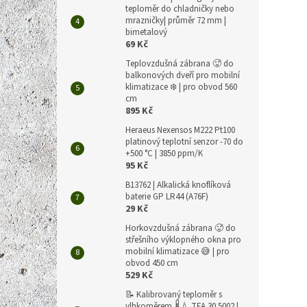
teploměr do chladničky nebo
mrazničky| průměr 72 mm |
bimetalový
69 Kč
Teplovzdušná zábrana 🥵 do
balkonových dveří pro mobilní
klimatizace ❄️ | pro obvod 560
cm
895 Kč
Heraeus Nexensos M222 Pt100
platinový teplotní senzor -70 do
+500 °C | 3850 ppm/K
95 Kč
B13762 | Alkalická knoflíková
baterie GP LR44 (A76F)
29 Kč
Horkovzdušná zábrana 🥵 do
střešního výklopného okna pro
mobilní klimatizace 😅 | pro
obvod 450 cm
529 Kč
📝 Kalibrovaný teploměr s
vlhkoměrem 🌡️💧 TFA 30.5002 |