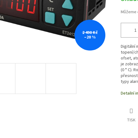
Můžeme d
2 490 Kč
–20 %
Digitální
topení/c
ofset, at
je zobra
(0 ° C). 
přesnost
typy alar
Detailní 
TISK