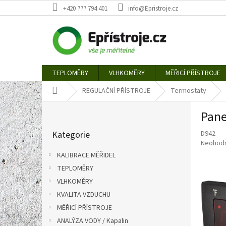
Přejít
+420 777 794 401
info@Epristroje.cz
na
obsah
TEPLOMĚRY
VLHKOMĚRY
MĚŘICÍ PŘÍSTROJE
Domů
REGULAČNÍ PŘÍSTROJE
Termostaty
P
Pane
o
Přeskočit
s
Kategorie
D942
kategorie
t
Průměr
Neohod
r
hodnoce
KALIBRACE MĚŘIDEL
a
produkt
TEPLOMĚRY
n
je
0,0
VLHKOMĚRY
n
z
í
KVALITA VZDUCHU
5
p
MĚŘICÍ PŘÍSTROJE
hvězdič
a
ANALÝZA VODY / Kapalin