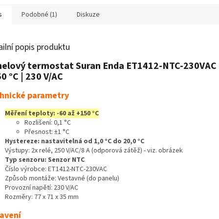
s
Podobné (1)
Diskuze
ailní popis produktu
elový termostat Suran Enda ET1412-NTC-230VAC |
0 °C | 230 V/AC
hnické parametry
Měření teploty: -60 až +150 °C
Rozlišení: 0,1 °C
Přesnost: ±1 °C
Hystereze: nastavitelná od 1,0 °C do 20,0 °C
Výstupy: 2x relé, 250 V/AC/8 A (odporová zátěž) - viz. obrázek
Typ senzoru: Senzor NTC
Číslo výrobce: ET1412-NTC-230VAC
Způsob montáže: Vestavné (do panelu)
Provozní napětí: 230 V/AC
Rozměry: 77 x 71 x 35 mm
avení