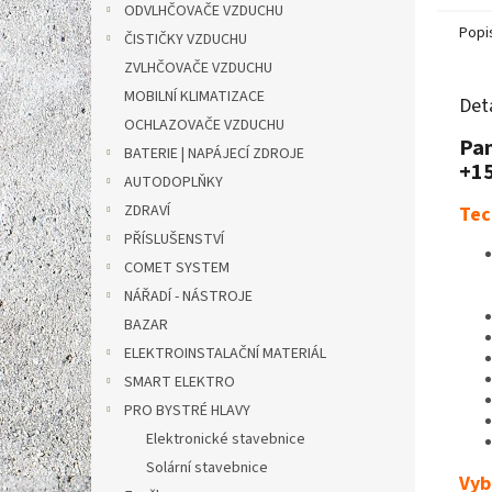
ODVLHČOVAČE VZDUCHU
Popi
ČISTIČKY VZDUCHU
ZVLHČOVAČE VZDUCHU
MOBILNÍ KLIMATIZACE
Det
OCHLAZOVAČE VZDUCHU
Pan
BATERIE | NAPÁJECÍ ZDROJE
+15
AUTODOPLŇKY
ZDRAVÍ
Tec
PŘÍSLUŠENSTVÍ
COMET SYSTEM
NÁŘADÍ - NÁSTROJE
BAZAR
ELEKTROINSTALAČNÍ MATERIÁL
SMART ELEKTRO
PRO BYSTRÉ HLAVY
Elektronické stavebnice
Solární stavebnice
Vyb