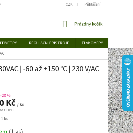
TY KE STAŽENÍ
BLOG
CENY ZA DOPRAVU / ZPŮSOBY DORUČENÍ
CZK
Přihlášení
NÁKUPNÍ
Prázdný košík
KOŠÍK
LTIMETRY
REGULAČNÍ PŘÍSTROJE
TLAKOMĚRY
DETEKTO
/AC
VAC | -60 až +150 °C | 230 V/AC
–20 %
90 Kč
/ ks
 bez DPH
 1 ks
dem
(1 ks)