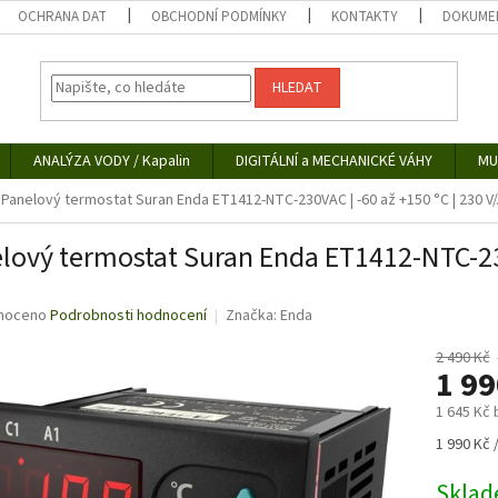
OCHRANA DAT
OBCHODNÍ PODMÍNKY
KONTAKTY
DOKUMEN
HLEDAT
ANALÝZA VODY / Kapalin
DIGITÁLNÍ a MECHANICKÉ VÁHY
MU
Panelový termostat Suran Enda ET1412-NTC-230VAC | -60 až +150 °C | 230 V
lový termostat Suran Enda ET1412-NTC-230
né
noceno
Podrobnosti hodnocení
Značka:
Enda
ní
u
2 490 Kč
1 9
1 645 Kč
Měrná
1 990 Kč /
ek.
cena:
Skla