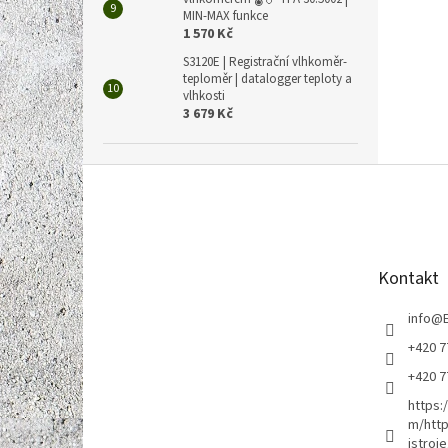
MIN-MAX funkce
1 570 Kč
S3120E | Registrační vlhkoměr-
teploměr | datalogger teploty a
vlhkosti
3 679 Kč
Z
á
p
a
t
Kontakt
í
info
@
+420 7
+420 7
https:
m/http
istroje