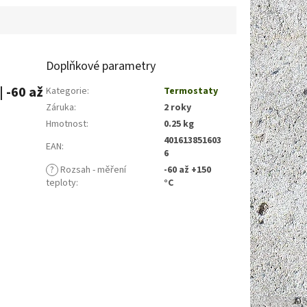
Doplňkové parametry
 -60 až
Kategorie
:
Termostaty
Záruka
:
2 roky
Hmotnost
:
0.25 kg
401613851603
EAN
:
6
?
Rozsah - měření
-60 až +150
teploty
:
°C