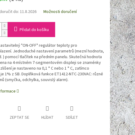
oručit do:
11.8.2026
Možnosti doručení
Přidat do košíku
 nastavitelný "ON-OFF" regulátor teploty pro
hlazení. Jednoduché nastavení parametrů (mezní hodnota,
d. ) pomocí tlačítek na předním panelu. Skutečná hodnota
zena na 4-místném 7-segmentovém displeji se znaménky
Rozlišení je nastaveno na 0,1 ° C nebo 1 ° C, zatímco
 je 1% z SB. Doplňková funkce ET1412-NTC-230VAC: různé
mů (smyčka, odchylka, souvislý alarm).
informace
ZEPTAT SE
HLÍDAT
SDÍLET