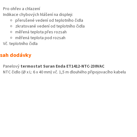
Pro ohřev a chlazení
Indikace chybových hlášení na displeji:
přerušené vedení od teplotního čidla
zkratované vedení od teplotního čidla
měřená teplota přes rozsah
měřená teplota pod rozsah
Vč. teplotního čidla
sah dodávky
Panelový
termostat Suran Enda ET1412-NTC-230VAC
NTC čidlo (Ø x L: 6 x 40 mm) vč. 1,5 m dlouhého připojovacího kabelu