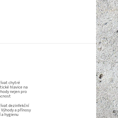
ívat chytré
ické hlavice na
ýhody nejen pro
ácnost
ívat dezinfekční
 Výhody a přínosy
í a hygienu