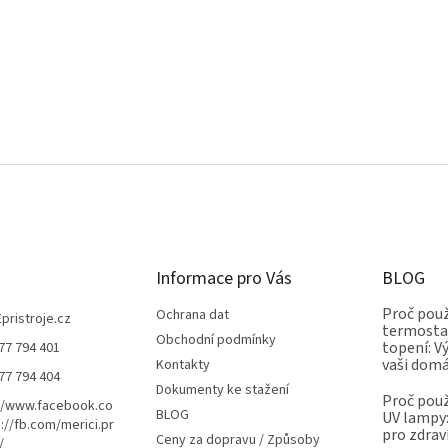
Informace pro Vás
BLOG
Proč použ
Ochrana dat
Epristroje.cz
termostat
Obchodní podmínky
topení: V
77 794 401
vaši dom
Kontakty
77 794 404
Dokumenty ke stažení
Proč použ
//www.facebook.co
BLOG
UV lampy:
://fb.com/merici.pr
pro zdrav
Ceny za dopravu / Způsoby
/