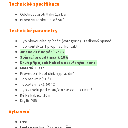
Technické specifikace
Odolnost proti tlaku 1,5 bar
Provozní teplota: 0 až 50 °C
Technické parametry
Typ plovoucího spínače (kategorie): Hladinový spínač
Typ kontaktu: 1 přepínací kontakt
Jmenovité napětí: 250 V
Spínací proud (max.): 10 A
Druh připojení: Kabel s otevřenými konci
Materiál: Plast
Provedení: Naplnění/ vyprázdnění
Teplota (min.): 0 °C
Teplota (max.): 50 °C
Typ kabelu podle DIN/VDE: 05VV-F 3x1 mm²
Délka kabelu: 10 m
Krytí: IP68
Vybavení
IP68
Funkce naplnění/ vyprázdnění