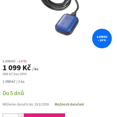
1 290 Kč
–14 %
1 290 Kč
–14 %
1 099 Kč
/ ks
908 Kč bez DPH
Měrná
1 099 Kč / 1 ks
cena:
Do 5 dnů
Můžeme doručit do:
18.8.2026
Možnosti doručení