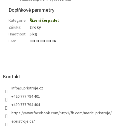
Doplňkové parametry
Kategorie
:
Řízení čerpadel
Záruka
:
2 roky
Hmotnost
:
5 kg
EAN
:
8019108100194
Z
á
p
a
Kontakt
t
í
info
@
Epristroje.cz
+420 777 794 401
+420 777 794 404
https://www.facebook.com/http://fb.com/merici.pristroje/
epristroje.cz/