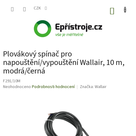
Přejít
na
CZK
NÁKUP
obsah
KOŠÍK
Plovákový spínač pro
napouštění/vypouštění Wallair, 10 m,
modrá/černá
F291/10M
Průměrné
Neohodnoceno
Podrobnosti hodnocení
Značka:
Wallair
hodnocení
produktu
je
0,0
z
5
hvězdiček.