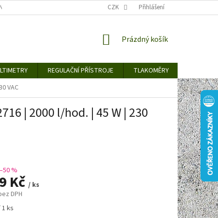
TY KE STAŽENÍ
BLOG
CENY ZA DOPRAVU / ZPŮSOBY DORUČENÍ
CZK
Přihlášení
NÁKUPNÍ
Prázdný košík
KOŠÍK
LTIMETRY
REGULAČNÍ PŘÍSTROJE
TLAKOMĚRY
DETEKTO
230 VAC
16 | 2000 l/hod. | 45 W | 230
–50 %
69 Kč
/ ks
 bez DPH
 1 ks