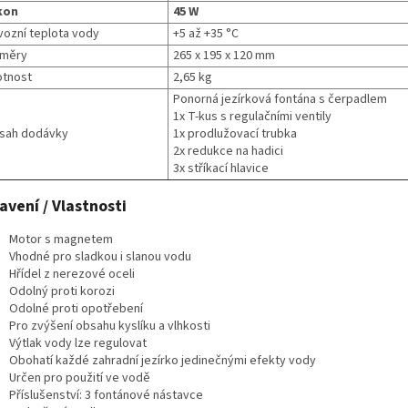
kon
45 W
vozní teplota vody
+5 až +35 °C
měry
265 x 195 x 120 mm
tnost
2,65 kg
Ponorná jezírková fontána s čerpadlem
1x T-kus s regulačními ventily
sah dodávky
1x prodlužovací trubka
2x redukce na hadici
3x stříkací hlavice
avení / Vlastnosti
Motor s magnetem
Vhodné pro sladkou i slanou vodu
Hřídel z nerezové oceli
Odolný proti korozi
Odolné proti opotřebení
Pro zvýšení obsahu kyslíku a vlhkosti
Výtlak vody lze regulovat
Obohatí každé zahradní jezírko jedinečnými efekty vody
Určen pro použití ve vodě
Příslušenství: 3 fontánové nástavce