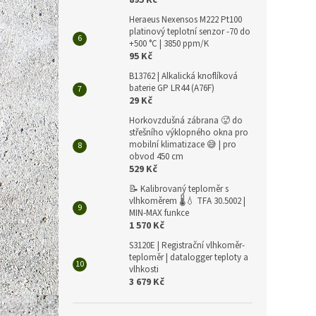
895 Kč
Heraeus Nexensos M222 Pt100
platinový teplotní senzor -70 do
+500 °C | 3850 ppm/K
95 Kč
B13762 | Alkalická knoflíková
baterie GP LR44 (A76F)
29 Kč
Horkovzdušná zábrana 🥵 do
střešního výklopného okna pro
mobilní klimatizace 😅 | pro
obvod 450 cm
529 Kč
📝 Kalibrovaný teploměr s
vlhkoměrem 🌡️💧 TFA 30.5002 |
MIN-MAX funkce
1 570 Kč
S3120E | Registrační vlhkoměr-
teploměr | datalogger teploty a
vlhkosti
3 679 Kč