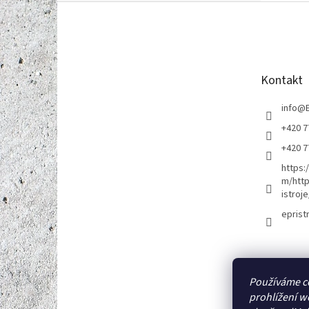
Z
á
p
a
t
Kontakt
í
info
@
+420 7
+420 7
https:
m/http
istroje
eprist
Používáme c
prohlížení w