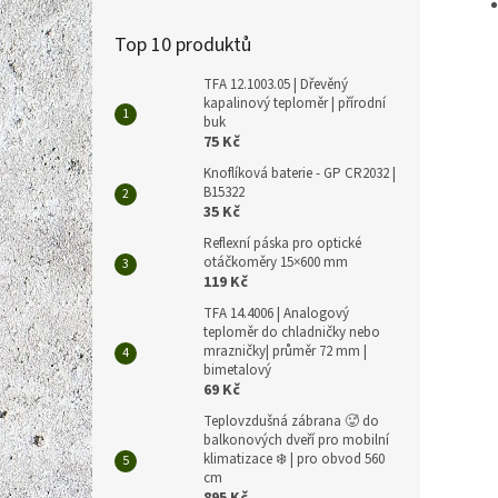
Top 10 produktů
TFA 12.1003.05 | Dřevěný
kapalinový teploměr | přírodní
buk
75 Kč
Knoflíková baterie - GP CR2032 |
B15322
35 Kč
Reflexní páska pro optické
otáčkoměry 15×600 mm
119 Kč
TFA 14.4006 | Analogový
teploměr do chladničky nebo
mrazničky| průměr 72 mm |
bimetalový
69 Kč
Teplovzdušná zábrana 🥵 do
balkonových dveří pro mobilní
klimatizace ❄️ | pro obvod 560
cm