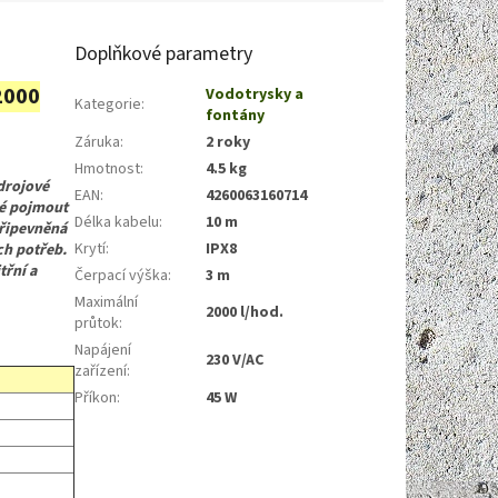
Doplňkové parametry
000
Vodotrysky a
Kategorie
:
fontány
Záruka
:
2 roky
Hmotnost
:
4.5 kg
drojové
EAN
:
4260063160714
né pojmout
Délka kabelu
:
10 m
připevněná
Krytí
:
IPX8
ch potřeb.
řní a
Čerpací výška
:
3 m
Maximální
2000 l/hod.
průtok
:
Napájení
230 V/AC
zařízení
:
Příkon
:
45 W