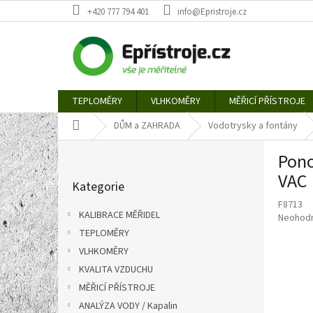
Přejít
+420 777 794 401
info@Epristroje.cz
na
obsah
TEPLOMĚRY
VLHKOMĚRY
MĚŘICÍ PŘÍSTROJE
Domů
DŮM a ZAHRADA
Vodotrysky a fontány
P
Pono
o
Přeskočit
s
VAC
Kategorie
kategorie
t
F8713
r
KALIBRACE MĚŘIDEL
Průměr
Neohod
a
hodnoce
TEPLOMĚRY
n
produkt
VLHKOMĚRY
n
je
í
KVALITA VZDUCHU
0,0
p
z
MĚŘICÍ PŘÍSTROJE
5
a
ANALÝZA VODY / Kapalin
hvězdič