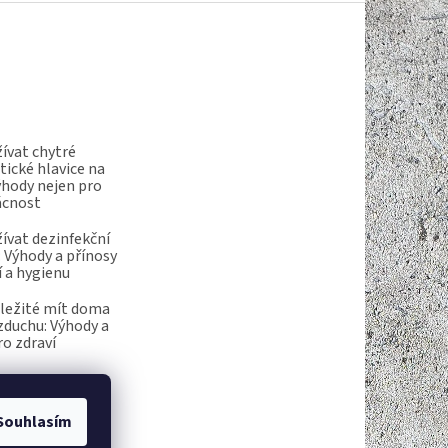
ívat chytré
ické hlavice na
ýhody nejen pro
ácnost
ívat dezinfekční
 Výhody a přínosy
í a hygienu
ůležité mít doma
vzduchu: Výhody a
ro zdraví
Souhlasím