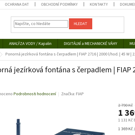
OCHRANA DAT
OBCHODNÍ PODMÍNKY
KONTAKTY
DOKUMEN
HLEDAT
ANALÝZA VODY / Kapalin
DIGITÁLNÍ a MECHANICKÉ VÁHY
MU
Ponorná jezírková fontána s čerpadlem | FIAP 2716 | 2000 l/hod. | 45 W | 
rná jezírková fontána s čerpadlem | FIAP 27
né
noceno
Podrobnosti hodnocení
Značka:
FIAP
ní
u
2 790 Kč
1 3
1 131 Kč
Měrná
1 369 Kč /
ek.
cena: