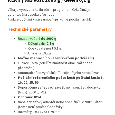
KERN | váživost 2000 g / dělení 0,1 g
Váha je vybavena kalibračním programem CAL, čímž je
garantována vysoká přesnost
Funkce počítání kusů s umožňuje rychlé počítání artiklů
Technické parametry
Rozsah vážení
do 2000 g
Dělení váhy
0,1 g
Opakovatelnost 0,1 g
Linearita ±0,2 g
Možnost spodního vážení (vážení podvěsem)
Funkce TARA (odečítá hmotnost obalu váženého
předmětu)
Automatického vypínání přístroje při jeho nepoužívání
Počítání referenčního počtu kusů počítání kusů: 5,
10, 20, 25, 50
Doporučené seřizovací závaží, není součástí dodávky
(třída): 2000 g (M1)
Ochrana: IP54
Napájení: síťový adaptér nebo speciální 9 V akumulátor
(tento není součástí dodávky)
Rozměry: 163 x 245 x 79 mm