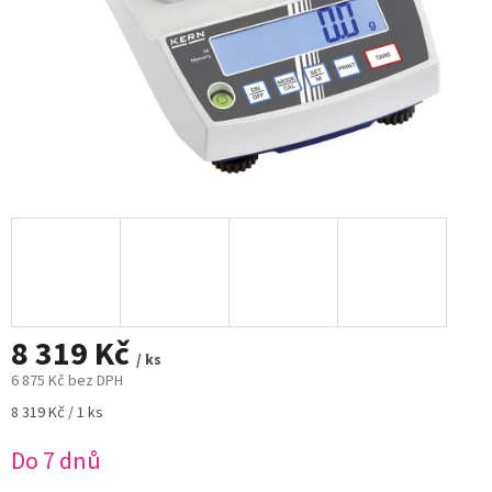
8 319 Kč
/ ks
6 875 Kč bez DPH
Měrná
8 319 Kč / 1 ks
cena:
Do 7 dnů