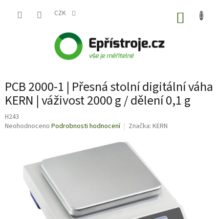
Přejít
na
CZK
NÁKUP
obsah
KOŠÍK
PCB 2000-1 | Přesná stolní digitální váha
KERN | váživost 2000 g / dělení 0,1 g
H243
Průměrné
Neohodnoceno
Podrobnosti hodnocení
Značka:
KERN
hodnocení
produktu
je
0,0
z
5
hvězdiček.