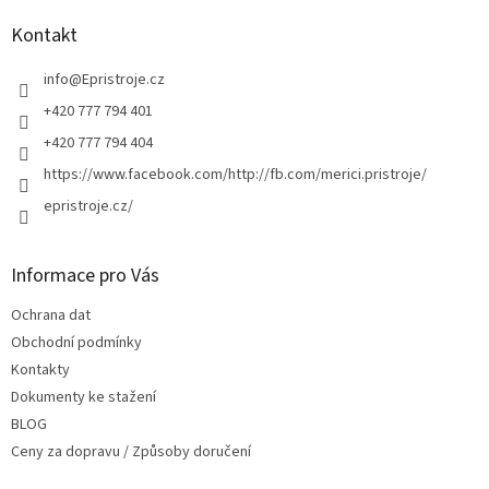
p
a
Kontakt
t
í
info
@
Epristroje.cz
+420 777 794 401
+420 777 794 404
https://www.facebook.com/http://fb.com/merici.pristroje/
epristroje.cz/
Informace pro Vás
Ochrana dat
Obchodní podmínky
Kontakty
Dokumenty ke stažení
BLOG
Ceny za dopravu / Způsoby doručení