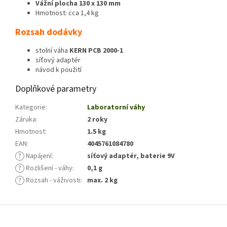
Vážní plocha 130 x 130 mm
Hmotnost: cca 1,4 kg
Rozsah dodávky
stolní váha
KERN PCB 2000-1
síťový adaptér
návod k použití
Doplňkové parametry
Kategorie
:
Laboratorní váhy
Záruka
:
2 roky
Hmotnost
:
1.5 kg
EAN
:
4045761084780
?
Napájení
:
síťový adaptér, baterie 9V
?
Rozlišení - váhy
:
0,1 g
?
Rozsah - váživosti
:
max. 2 kg
Z
á